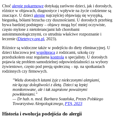
Choć
alergie pokarmowe
dotykają zarówno dzieci, jak i dorosłych,
różnice w objawach, diagnostyce i wpływie na życie codzienne są
znaczące. U dzieci
alergie
najczęściej objawiają się wysypką,
biegunką, bólami brzucha czy dusznościami. U dorosłych przebieg
bywa bardziej podstępny – objawy mogą być mniej oczywiste,
często mylone z nietolerancjami lub chorobami
autoimmunologicznymi, co utrudnia właściwe rozpoznanie i
leczenie (
Dietetycy.org.pl
, 2023).
Różnice są widoczne także w podejściu do diety eliminacyjnej. U
dzieci kluczowa jest
współpraca
z rodzicami, szkołą czy
przedszkolem oraz regularna
kontrola
u specjalisty. U dorosłych
pojawia się problem samodzielnej odpowiedzialności za wybory
żywieniowe, często pod presją społeczną – np. na spotkaniach
rodzinnych czy firmowych.
"Wielu dorosłych latami żyje z nieleczonymi alergiami,
nie łącząc dolegliwości z dietą. Dzieci są lepiej
monitorowane, ale i tak zagrożone poważnymi
powikłaniami."
— Dr hab. n. med. Barbara Sozańska, Prezes Polskiego
Towarzystwa Alergologicznego,
PTA, 2023
Historia i ewolucja podejścia do alergii