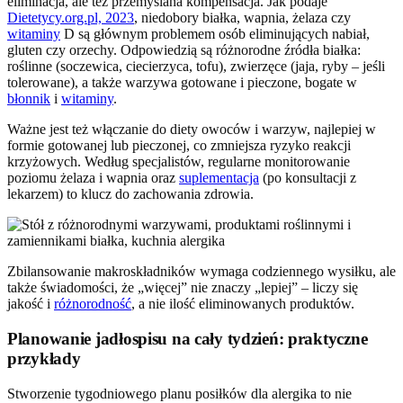
eliminacja, ale też przemyślana kompensacja. Jak podaje
Dietetycy.org.pl, 2023
, niedobory białka, wapnia, żelaza czy
witaminy
D są głównym problemem osób eliminujących nabiał,
gluten czy orzechy. Odpowiedzią są różnorodne źródła białka:
roślinne (soczewica, ciecierzyca, tofu), zwierzęce (jaja, ryby – jeśli
tolerowane), a także warzywa gotowane i pieczone, bogate w
błonnik
i
witaminy
.
Ważne jest też włączanie do diety owoców i warzyw, najlepiej w
formie gotowanej lub pieczonej, co zmniejsza ryzyko reakcji
krzyżowych. Według specjalistów, regularne monitorowanie
poziomu żelaza i wapnia oraz
suplementacja
(po konsultacji z
lekarzem) to klucz do zachowania zdrowia.
Zbilansowanie makroskładników wymaga codziennego wysiłku, ale
także świadomości, że „więcej” nie znaczy „lepiej” – liczy się
jakość i
różnorodność
, a nie ilość eliminowanych produktów.
Planowanie jadłospisu na cały tydzień: praktyczne
przykłady
Stworzenie tygodniowego planu posiłków dla alergika to nie