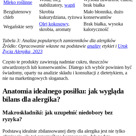
Mleko roślinne
stabilizatory,
wapń
brak białka
Bezglutenowy
Skrobia
Mało błonnika, dużo
chleb
kukurydziana, ryżowa
konserwantów
Olej kokosowy
,
Brak białka, wysoka
Wegańskie sery
skrobia, aromaty
kaloryczność
Tabela 3: Analiza popularnych zamienników dla alergików
Źródło: Opracowanie własne na podstawie
analizy
etykiet i
Urok
Życia Alergika, 2023
Często te produkty zawierają nadmiar cukru, tłuszczów
utwardzonych lub konserwantów. Dlatego ich wybór powinien być
świadomy, oparty na analizie składu i konsultacji z dietetykiem, a
nie na marketingowych sloganach.
Anatomia idealnego posiłku: jak wygląda
bilans dla alergika?
Makroskładniki: jak uzupełnić niedobory bez
ryzyka?
Podstawą idealnie zbilansowanej diety dla alergika jest nie tylko