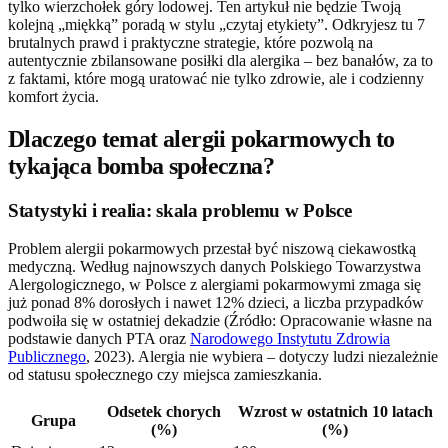
tylko wierzchołek góry lodowej. Ten artykuł nie będzie Twoją
kolejną „miękką” poradą w stylu „czytaj etykiety”. Odkryjesz tu 7
brutalnych prawd i praktyczne strategie, które pozwolą na
autentycznie zbilansowane posiłki dla alergika – bez banałów, za to
z faktami, które mogą uratować nie tylko zdrowie, ale i codzienny
komfort życia.
Dlaczego temat alergii pokarmowych to
tykająca bomba społeczna?
Statystyki i realia: skala problemu w Polsce
Problem alergii pokarmowych przestał być niszową ciekawostką
medyczną. Według najnowszych danych Polskiego Towarzystwa
Alergologicznego, w Polsce z alergiami pokarmowymi zmaga się
już ponad 8% dorosłych i nawet 12% dzieci, a liczba przypadków
podwoiła się w ostatniej dekadzie (Źródło: Opracowanie własne na
podstawie danych PTA oraz
Narodowego Instytutu Zdrowia
Publicznego
, 2023). Alergia nie wybiera – dotyczy ludzi niezależnie
od statusu społecznego czy miejsca zamieszkania.
Odsetek chorych
Wzrost w ostatnich 10 latach
Grupa
(%)
(%)