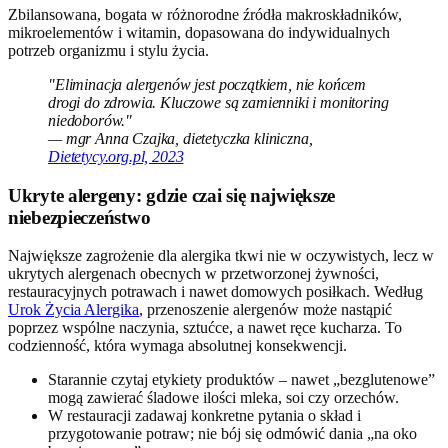
Zbilansowana, bogata w różnorodne źródła makroskładników,
mikroelementów i witamin, dopasowana do indywidualnych
potrzeb organizmu i stylu życia.
"Eliminacja alergenów jest początkiem, nie końcem
drogi do zdrowia. Kluczowe są zamienniki i monitoring
niedoborów."
— mgr Anna Czajka, dietetyczka kliniczna,
Dietetycy.org.pl, 2023
Ukryte alergeny: gdzie czai się największe
niebezpieczeństwo
Największe zagrożenie dla alergika tkwi nie w oczywistych, lecz w
ukrytych alergenach obecnych w przetworzonej żywności,
restauracyjnych potrawach i nawet domowych posiłkach. Według
Urok Życia Alergika
, przenoszenie alergenów może nastąpić
poprzez wspólne naczynia, sztućce, a nawet ręce kucharza. To
codzienność, która wymaga absolutnej konsekwencji.
Starannie czytaj etykiety produktów – nawet „bezglutenowe”
mogą zawierać śladowe ilości mleka, soi czy orzechów.
W restauracji zadawaj konkretne pytania o skład i
przygotowanie potraw; nie bój się odmówić dania „na oko