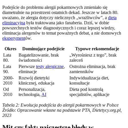
Podejście do problemu alergii pokarmowych zmieniało się
diametralnie na przestrzeni ostatnich dekad. Jeszcze w latach 80.
uważano, że alergia dotyczy nielicznych „wrażliwców”, a
dieta
eliminacyjna
była traktowana jako fanaberia. Dziś, w dobie
powszechnych testów diagnostycznych i coraz lepszej wiedzy,
eliminacja alergenów to temat poważnych debat, a nie domowych
eksperyment
ów.
Okres
Dominujące podejście
Typowe rekomendacje
Lata
Bagatelizowanie, brak
„Wyrośniesz z tego”, brak
80.
świadomości
zaleceń
Lata
Pierwsze
testy alergiczne
,
Ostrożna eliminacja, brak
90.
eliminacje
zamienników
2000-
Rozwój dietetyki
Indywidualizacja diet,
2010
klinicznej, edukacja
konsultacje
Od
Personalizacja,
Dieta pod kontrolą
2010
technologia,
AI
specjalistów, aplikacje
Tabela 2: Ewolucja podejścia do alergii pokarmowych w Polsce
Źródło: Opracowanie własne na podstawie PTA, Dietetycy.org.pl,
2023
Mit czy fakt: najczęstsze błędy w