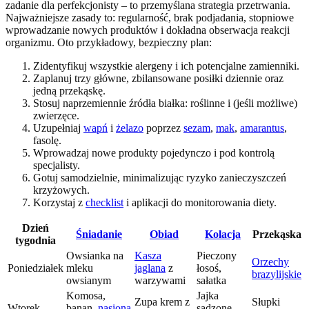
zadanie dla perfekcjonisty – to przemyślana strategia przetrwania.
Najważniejsze zasady to: regularność, brak podjadania, stopniowe
wprowadzanie nowych produktów i dokładna obserwacja reakcji
organizmu. Oto przykładowy, bezpieczny plan:
Zidentyfikuj wszystkie alergeny i ich potencjalne zamienniki.
Zaplanuj trzy główne, zbilansowane posiłki dziennie oraz
jedną przekąskę.
Stosuj naprzemiennie źródła białka: roślinne i (jeśli możliwe)
zwierzęce.
Uzupełniaj
wapń
i
żelazo
poprzez
sezam
,
mak
,
amarantus
,
fasolę.
Wprowadzaj nowe produkty pojedynczo i pod kontrolą
specjalisty.
Gotuj samodzielnie, minimalizując ryzyko zanieczyszczeń
krzyżowych.
Korzystaj z
checklist
i aplikacji do monitorowania diety.
Dzień
Śniadanie
Obiad
Kolacja
Przekąska
tygodnia
Owsianka na
Kasza
Pieczony
Orzechy
Poniedziałek
mleku
jaglana
z
łosoś,
brazylijskie
owsianym
warzywami
sałatka
Komosa,
Jajka
Zupa krem z
Słupki
Wtorek
banan,
nasiona
sadzone,