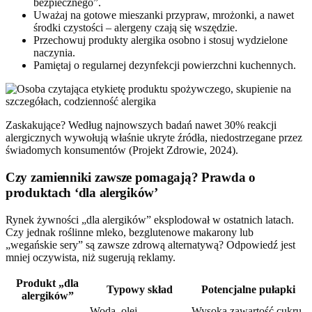
bezpiecznego”.
Uważaj na gotowe mieszanki przypraw, mrożonki, a nawet
środki czystości – alergeny czają się wszędzie.
Przechowuj produkty alergika osobno i stosuj wydzielone
naczynia.
Pamiętaj o regularnej dezynfekcji powierzchni kuchennych.
Zaskakujące? Według najnowszych badań nawet 30% reakcji
alergicznych wywołują właśnie ukryte źródła, niedostrzegane przez
świadomych konsumentów (Projekt Zdrowie, 2024).
Czy zamienniki zawsze pomagają? Prawda o
produktach ‘dla alergików’
Rynek żywności „dla alergików” eksplodował w ostatnich latach.
Czy jednak roślinne mleko, bezglutenowe makarony lub
„wegańskie sery” są zawsze zdrową alternatywą? Odpowiedź jest
mniej oczywista, niż sugerują reklamy.
Produkt „dla
Typowy skład
Potencjalne pułapki
alergików”
Woda, olej,
Wysoka zawartość cukru,