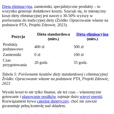
Dieta eliminacyjna
, zamienniki, specjalistyczne produkty – to
wszystko generuje dodatkowe koszty. Szacuje się, że miesięczny
koszt diety eliminacyjnej jest nawet o 30-50% wyższy w
porównaniu do tradycyjnej diety (Źródło: Opracowanie własne na
podstawie PTA, Projekt Zdrowie, 2023).
Dieta standardowa
Dieta eliminacyjna
Pozycja
(mies.)
(mies.)
Produkty
400 zł
500 zł
podstawowe
Zamienniki
0 zł
100 zł
Czas
20 godz.
35 godz.
przygotowania
Tabela 5: Porównanie kosztów diety standardowej i eliminacyjnej
Źródło: Opracowanie własne na podstawie PTA, Projekt Zdrowie,
2023
Wysoki koszt to nie tylko finanse, ale też czas – własnoręczne
gotowanie i
planowanie posiłków
zajmuje dużo
więcej energii
.
Rozwiązaniem bywa
catering dietetyczny
, choć nie zawsze
gwarantuje pełną kontrolę nad składem.