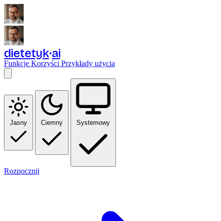
dietetyk
ai
Funkcje
Korzyści
Przykłady użycia
Jasny
Ciemny
Systemowy
Rozpocznij