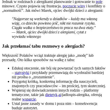
Jednak w rodzinach z alergikami planowanie i gotowanie to
pole
minowe. Często pojawia się frustracja,
poczucie winy
i konflikty o
„normalność”. Jak mówi Marek, ojciec dwójki dzieci z alergiami:
"Najgorsze są weekendy u dziadków – każdy ma własną
wizję, co dziecko powinno jeść, nikt nie rozumie ryzyka.
Ciągła walka o bezpieczeństwo to praca na dwa etaty."
— Marek, ojciec dwójki dzieci z alergiami, cytat z
wywiadu własnego
Jak przełamać tabu rozmowy o alergiach?
Większość Polaków wciąż traktuje alergię jako „modę” lub
przesadę. Oto kilka sposobów na walkę z tabu:
Edukuj otoczenie, nie bój się powtarzać tych samych faktów
–
statystyki
i przykłady przemawiają do wyobraźni bardziej
niż prośba o „zrozumienie”.
Przygotuj krótką, konkretną informację dla nauczycieli,
znajomych czy pracodawców – im prościej, tym skuteczniej.
Wspieraj się doświadczeniem innych rodzin – platformy
tematyczne, takie jak
dietetyk
.
ai
/jadlospis-alergika, oferują
realne
wsparcie
.
Ustal jasne zasady w domu i poza nim – konsekwencja
buduje autorytet.