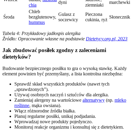
dyni
marchewki
chia
ziemniaki
Chleb
Gulasz z
Pieczona
Środa
bezglutenowy,
Słonecznik
soczewicy
cukinia, ryż
hummus
Tabela 4: Przykładowy jadłospis alergika
Źródło: Opracowanie własne na podstawie
Dietetycy.org.pl, 2023
Jak zbudować posiłek zgodny z zaleceniami
dietetyków?
Budowanie bezpiecznego posiłku to gra o wysoką stawkę. Każdy
element powinien być przemyślany, a lista kontrolna niezbędna:
Sprawdź skład wszystkich produktów (nawet tych
„sprawdzonych”).
Używaj osobnych naczyń i sztućców dla alergika.
Zamieniaj alergeny na wartościowe
alternatywy
(np.
mleko
roślinne
, mąka owsiana).
Włącz różnorodne źródła białka.
Planuj regularne posiłki, unikaj podjadania.
Wprowadzaj nowe produkty pojedynczo.
Monitoruj reakcje organizmu i konsultuj się z dietetykiem.