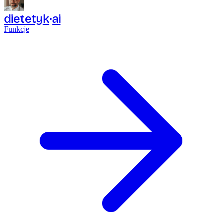
dietetyk
ai
Funkcje