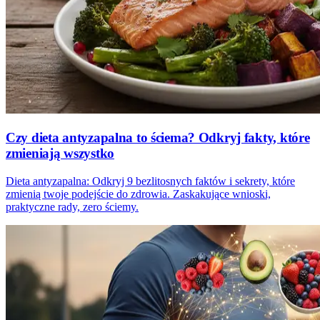
Czy dieta antyzapalna to ściema? Odkryj fakty, które
zmieniają wszystko
Dieta antyzapalna: Odkryj 9 bezlitosnych faktów i sekrety, które
zmienią twoje podejście do zdrowia. Zaskakujące wnioski,
praktyczne rady, zero ściemy.