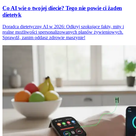
Co AI wie o twojej diecie? Tego nie powie ci żaden
dietetyk
Doradca dietetyczny AI w 2026: Odkryj szokujące fakty, mity i
realne możliwości spersonalizowanych planów żywieniowych.
Sprawdź, zanim oddasz zdrowie maszynie!