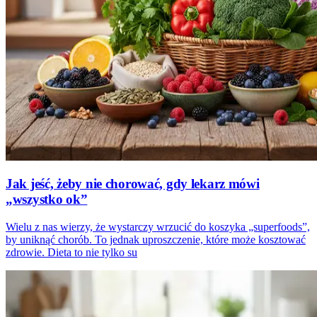
Jak jeść, żeby nie chorować, gdy lekarz mówi
„wszystko ok”
Wielu z nas wierzy, że wystarczy wrzucić do koszyka „superfoods”,
by uniknąć chorób. To jednak uproszczenie, które może kosztować
zdrowie. Dieta to nie tylko su