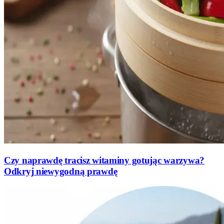
Czy naprawdę tracisz witaminy gotując warzywa?
Odkryj niewygodną prawdę