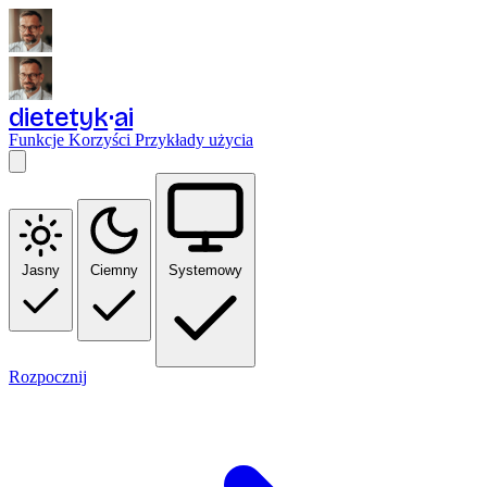
dietetyk
ai
Funkcje
Korzyści
Przykłady użycia
Jasny
Ciemny
Systemowy
Rozpocznij