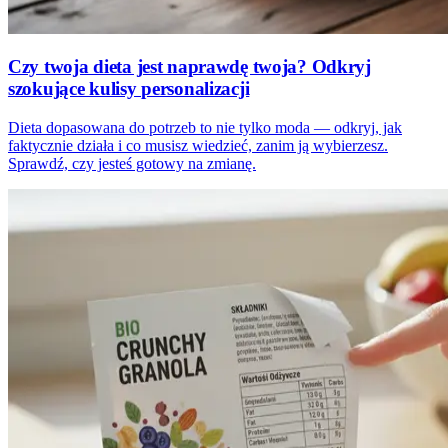
Czy twoja dieta jest naprawdę twoja? Odkryj
szokujące kulisy personalizacji
Dieta dopasowana do potrzeb to nie tylko moda — odkryj, jak
faktycznie działa i co musisz wiedzieć, zanim ją wybierzesz.
Sprawdź, czy jesteś gotowy na zmianę.