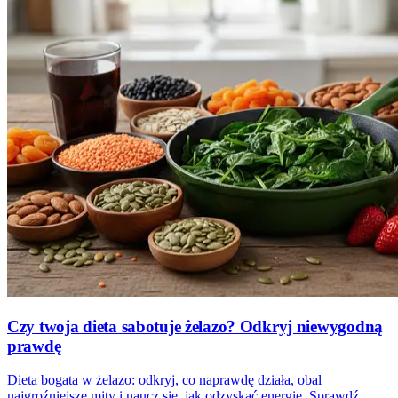
Czy twoja dieta sabotuje żelazo? Odkryj niewygodną
prawdę
Dieta bogata w żelazo: odkryj, co naprawdę działa, obal
najgroźniejsze mity i naucz się, jak odzyskać energię. Sprawdź,