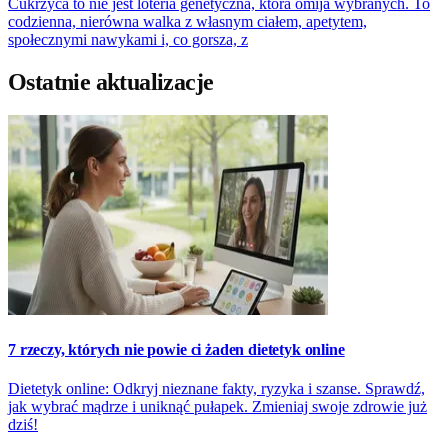
Cukrzyca to nie jest loteria genetyczna, która omija wybranych. To
codzienna, nierówna walka z własnym ciałem, apetytem,
społecznymi nawykami i, co gorsza, z
Ostatnie aktualizacje
7 rzeczy, których nie powie ci żaden dietetyk online
Dietetyk online: Odkryj nieznane fakty, ryzyka i szanse. Sprawdź,
jak wybrać mądrze i uniknąć pułapek. Zmieniaj swoje zdrowie już
dziś!