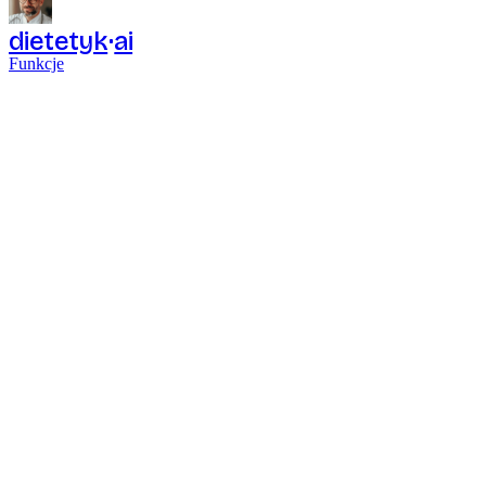
dietetyk
ai
Funkcje