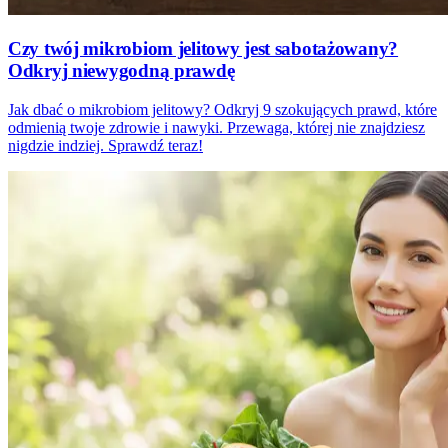
Czy twój mikrobiom jelitowy jest sabotażowany?
Odkryj niewygodną prawdę
Jak dbać o mikrobiom jelitowy? Odkryj 9 szokujących prawd, które
odmienią twoje zdrowie i nawyki. Przewaga, której nie znajdziesz
nigdzie indziej. Sprawdź teraz!