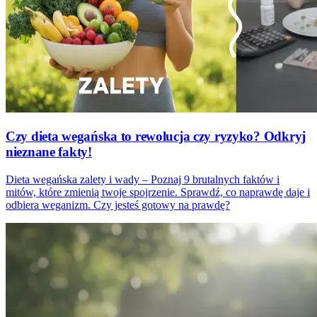
Czy dieta wegańska to rewolucja czy ryzyko? Odkryj
nieznane fakty!
Dieta wegańska zalety i wady – Poznaj 9 brutalnych faktów i
mitów, które zmienią twoje spojrzenie. Sprawdź, co naprawdę daje i
odbiera weganizm. Czy jesteś gotowy na prawdę?