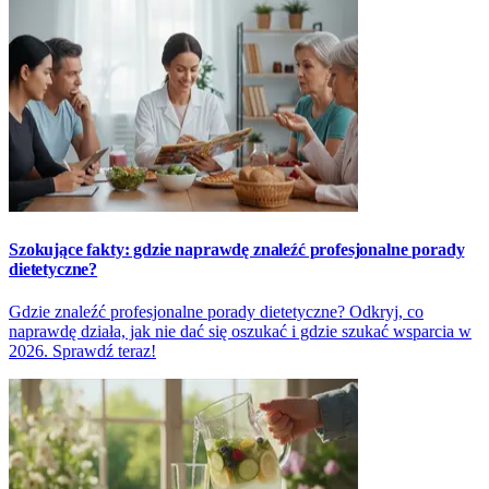
Szokujące fakty: gdzie naprawdę znaleźć profesjonalne porady
dietetyczne?
Gdzie znaleźć profesjonalne porady dietetyczne? Odkryj, co
naprawdę działa, jak nie dać się oszukać i gdzie szukać wsparcia w
2026. Sprawdź teraz!