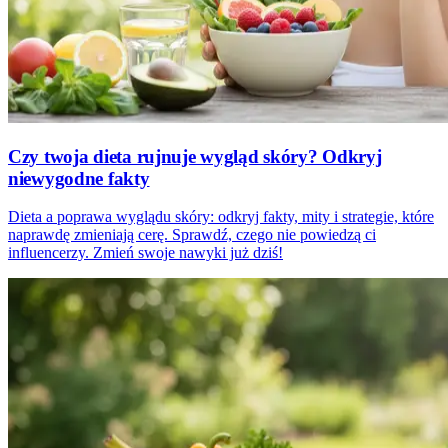
Czy twoja dieta rujnuje wygląd skóry? Odkryj
niewygodne fakty
Dieta a poprawa wyglądu skóry: odkryj fakty, mity i strategie, które
naprawdę zmieniają cerę. Sprawdź, czego nie powiedzą ci
influencerzy. Zmień swoje nawyki już dziś!