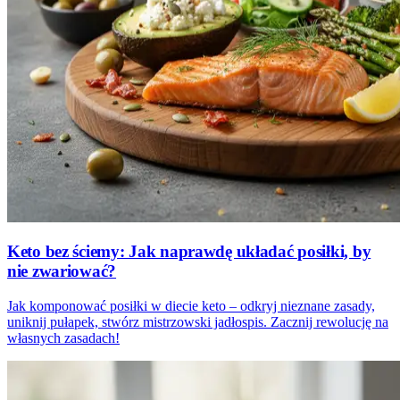
Keto bez ściemy: Jak naprawdę układać posiłki, by
nie zwariować?
Jak komponować posiłki w diecie keto – odkryj nieznane zasady,
uniknij pułapek, stwórz mistrzowski jadłospis. Zacznij rewolucję na
własnych zasadach!