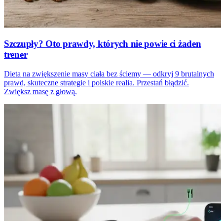
Szczupły? Oto prawdy, których nie powie ci żaden
trener
Dieta na zwiększenie masy ciała bez ściemy — odkryj 9 brutalnych
prawd, skuteczne strategie i polskie realia. Przestań błądzić.
Zwiększ masę z głową.