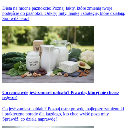
Dieta na mocne paznokcie: Poznaj fakty, które zmienią twoje
podejście do paznokci. Odkryj mity, naukę i strategie, które działają.
Sprawdź teraz!
Co naprawdę jeść zamiast nabiału? Prawda, której nie chcesz
usłyszeć
Co jeść zamiast nabiału? Poznaj ostrą prawdę, najlepsze zamienniki
i praktyczne porady dla każdego, kto chce wyjść poza mity.
Sprawdź, co działa naprawdę!