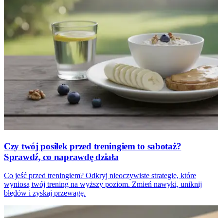
Czy twój posiłek przed treningiem to sabotaż?
Sprawdź, co naprawdę działa
Co jeść przed treningiem? Odkryj nieoczywiste strategie, które
wyniosą twój trening na wyższy poziom. Zmień nawyki, uniknij
błędów i zyskaj przewagę.