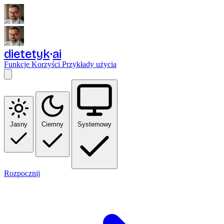
dietetyk
ai
Funkcje
Korzyści
Przykłady użycia
Jasny
Ciemny
Systemowy
Rozpocznij