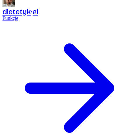
dietetyk
ai
Funkcje