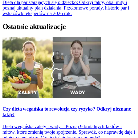
Dieta dla par starających się o dziecko: Odkryj fakty, obal mity i
poznaj aktualny plan działania. Przełomowe porady, historie par i
wskazówki ekspertów na 2026 rok.
Ostatnie aktualizacje
Czy dieta wegańska to rewolucja czy ryzyko? Odkryj nieznane
fakty!
Dieta wegańska zalety i wady – Poznaj 9 brutalnych faktów i
mitów, które zmienią twoje spojrzenie. Sprawdź, co naprawdę daje i
odbiera weganizm. Czy jesteś gotowy na prawdę?