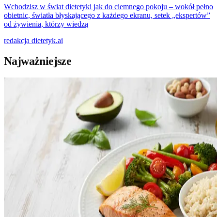
Wchodzisz w świat dietetyki jak do ciemnego pokoju – wokół pełno
obietnic, światła błyskającego z każdego ekranu, setek „ekspertów”
od żywienia, którzy wiedzą
redakcja
dietetyk.ai
Najważniejsze