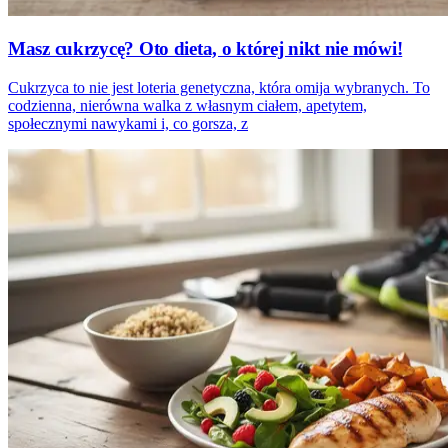
Masz cukrzycę? Oto dieta, o której nikt nie mówi!
Cukrzyca to nie jest loteria genetyczna, która omija wybranych. To
codzienna, nierówna walka z własnym ciałem, apetytem,
społecznymi nawykami i, co gorsza, z