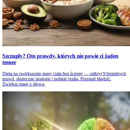
Szczupły? Oto prawdy, których nie powie ci żaden
trener
Dieta na zwiększenie masy ciała bez ściemy — odkryj 9 brutalnych
prawd, skuteczne strategie i polskie realia. Przestań błądzić.
Zwiększ masę z głową.