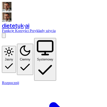
dietetyk
ai
Funkcje
Korzyści
Przykłady użycia
Jasny
Ciemny
Systemowy
Rozpocznij