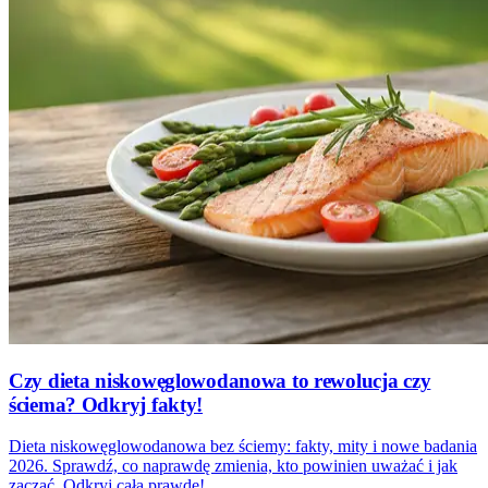
Czy dieta niskowęglowodanowa to rewolucja czy
ściema? Odkryj fakty!
Dieta niskowęglowodanowa bez ściemy: fakty, mity i nowe badania
2026. Sprawdź, co naprawdę zmienia, kto powinien uważać i jak
zacząć. Odkryj całą prawdę!