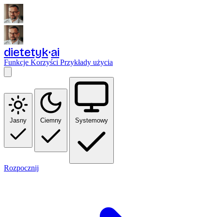
dietetyk
ai
Funkcje
Korzyści
Przykłady użycia
Jasny
Ciemny
Systemowy
Rozpocznij