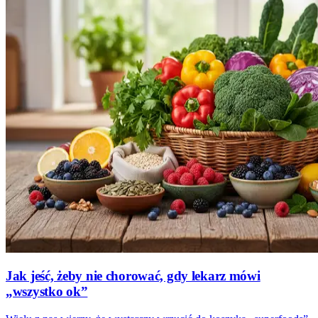
Jak jeść, żeby nie chorować, gdy lekarz mówi
„wszystko ok”