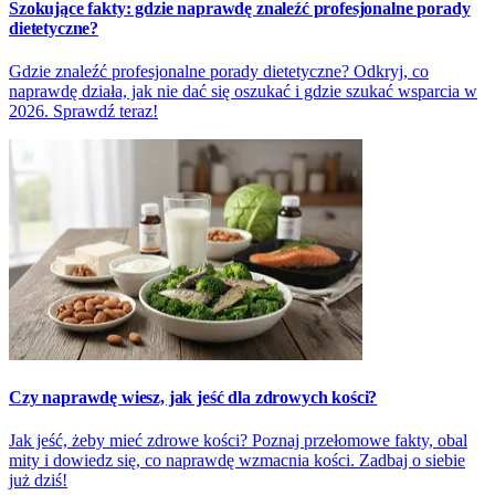
Szokujące fakty: gdzie naprawdę znaleźć profesjonalne porady
dietetyczne?
Gdzie znaleźć profesjonalne porady dietetyczne? Odkryj, co
naprawdę działa, jak nie dać się oszukać i gdzie szukać wsparcia w
2026. Sprawdź teraz!
Czy naprawdę wiesz, jak jeść dla zdrowych kości?
Jak jeść, żeby mieć zdrowe kości? Poznaj przełomowe fakty, obal
mity i dowiedz się, co naprawdę wzmacnia kości. Zadbaj o siebie
już dziś!