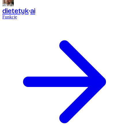
dietetyk
ai
Funkcje