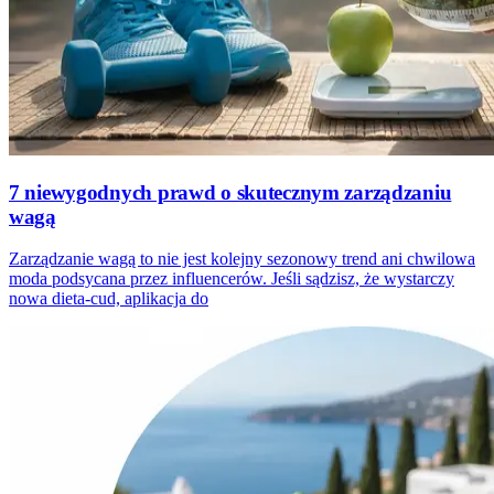
7 niewygodnych prawd o skutecznym zarządzaniu
wagą
Zarządzanie wagą to nie jest kolejny sezonowy trend ani chwilowa
moda podsycana przez influencerów. Jeśli sądzisz, że wystarczy
nowa dieta-cud, aplikacja do