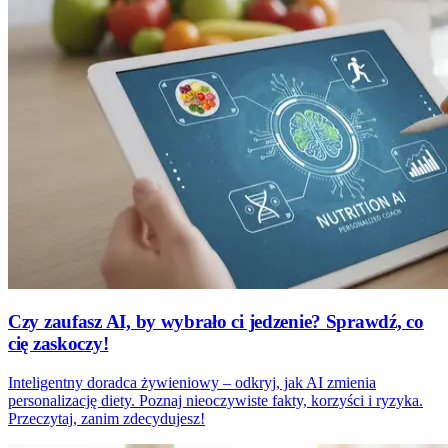
Czy zaufasz AI, by wybrało ci jedzenie? Sprawdź, co
cię zaskoczy!
Inteligentny doradca żywieniowy – odkryj, jak AI zmienia
personalizację diety. Poznaj nieoczywiste fakty, korzyści i ryzyka.
Przeczytaj, zanim zdecydujesz!