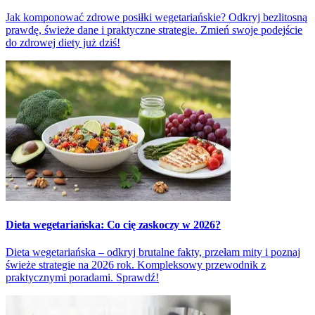
Jak komponować zdrowe posiłki wegetariańskie? Odkryj bezlitosną
prawdę, świeże dane i praktyczne strategie. Zmień swoje podejście
do zdrowej diety już dziś!
Dieta wegetariańska: Co cię zaskoczy w 2026?
Dieta wegetariańska – odkryj brutalne fakty, przełam mity i poznaj
świeże strategie na 2026 rok. Kompleksowy przewodnik z
praktycznymi poradami. Sprawdź!