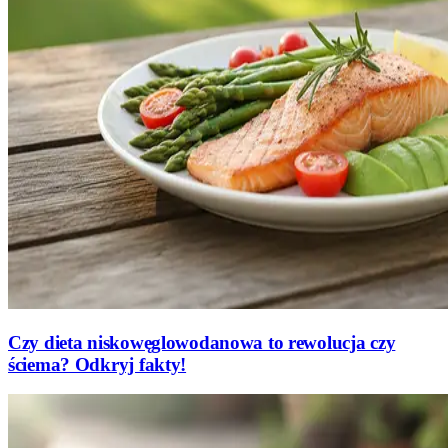
Czy dieta niskowęglowodanowa to rewolucja czy
ściema? Odkryj fakty!