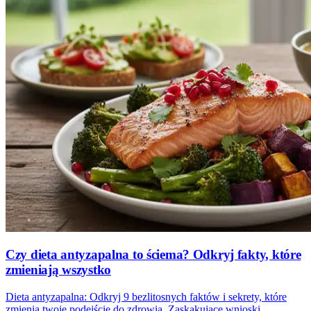
Czy dieta antyzapalna to ściema? Odkryj fakty, które
zmieniają wszystko
Dieta antyzapalna: Odkryj 9 bezlitosnych faktów i sekrety, które
zmienią twoje podejście do zdrowia. Zaskakujące wnioski,