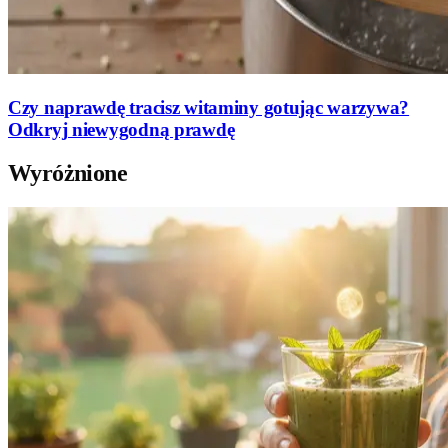
Czy naprawdę tracisz witaminy gotując warzywa?
Odkryj niewygodną prawdę
Wyróżnione