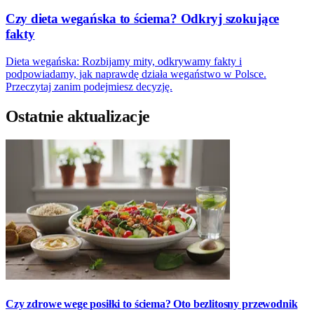
Czy dieta wegańska to ściema? Odkryj szokujące
fakty
Dieta wegańska: Rozbijamy mity, odkrywamy fakty i
podpowiadamy, jak naprawdę działa wegaństwo w Polsce.
Przeczytaj zanim podejmiesz decyzję.
Ostatnie aktualizacje
Czy zdrowe wege posiłki to ściema? Oto bezlitosny przewodnik