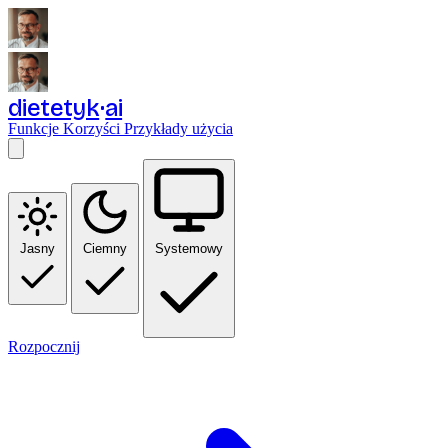
dietetyk
ai
Funkcje
Korzyści
Przykłady użycia
Jasny
Ciemny
Systemowy
Rozpocznij