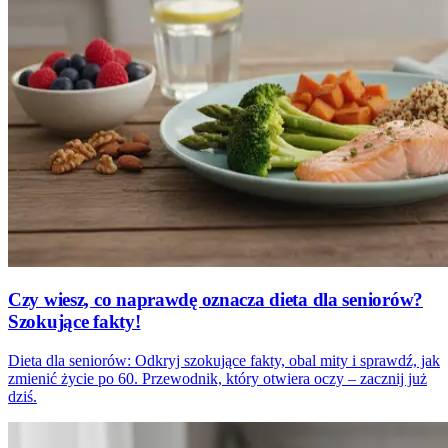
Czy wiesz, co naprawdę oznacza dieta dla seniorów?
Szokujące fakty!
Dieta dla seniorów: Odkryj szokujące fakty, obal mity i sprawdź, jak
zmienić życie po 60. Przewodnik, który otwiera oczy – zacznij już
dziś.