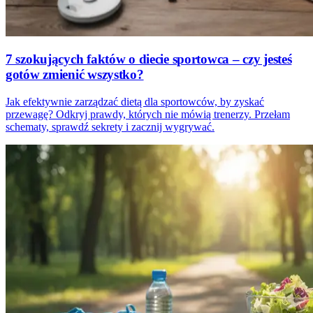
7 szokujących faktów o diecie sportowca – czy jesteś
gotów zmienić wszystko?
Jak efektywnie zarządzać dietą dla sportowców, by zyskać
przewagę? Odkryj prawdy, których nie mówią trenerzy. Przełam
schematy, sprawdź sekrety i zacznij wygrywać.