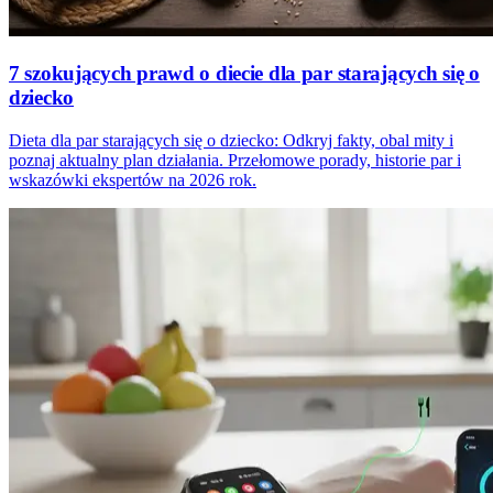
7 szokujących prawd o diecie dla par starających się o
dziecko
Dieta dla par starających się o dziecko: Odkryj fakty, obal mity i
poznaj aktualny plan działania. Przełomowe porady, historie par i
wskazówki ekspertów na 2026 rok.