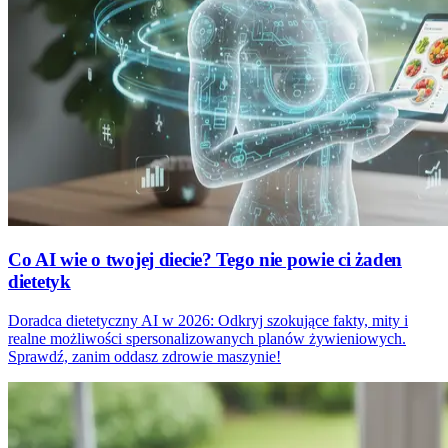
Co AI wie o twojej diecie? Tego nie powie ci żaden
dietetyk
Doradca dietetyczny AI w 2026: Odkryj szokujące fakty, mity i
realne możliwości spersonalizowanych planów żywieniowych.
Sprawdź, zanim oddasz zdrowie maszynie!