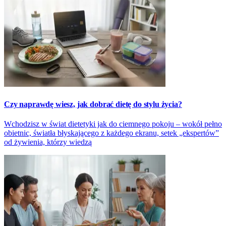
Czy naprawdę wiesz, jak dobrać dietę do stylu życia?
Wchodzisz w świat dietetyki jak do ciemnego pokoju – wokół pełno
obietnic, światła błyskającego z każdego ekranu, setek „ekspertów”
od żywienia, którzy wiedzą