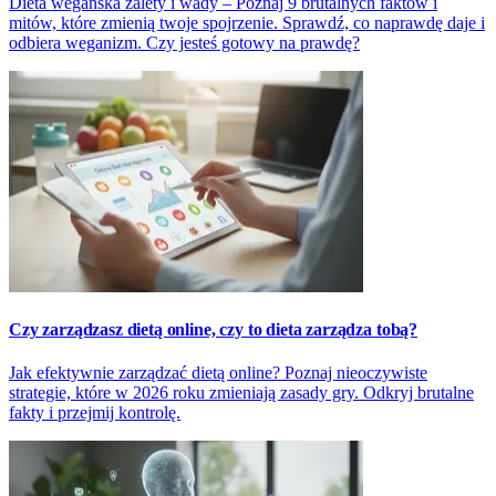
Dieta wegańska zalety i wady – Poznaj 9 brutalnych faktów i
mitów, które zmienią twoje spojrzenie. Sprawdź, co naprawdę daje i
odbiera weganizm. Czy jesteś gotowy na prawdę?
Czy zarządzasz dietą online, czy to dieta zarządza tobą?
Jak efektywnie zarządzać dietą online? Poznaj nieoczywiste
strategie, które w 2026 roku zmieniają zasady gry. Odkryj brutalne
fakty i przejmij kontrolę.