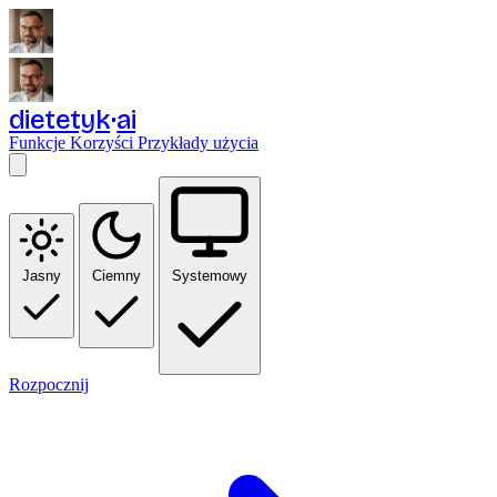
dietetyk
ai
Funkcje
Korzyści
Przykłady użycia
Jasny
Ciemny
Systemowy
Rozpocznij