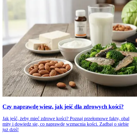
Czy naprawdę wiesz, jak jeść dla zdrowych kości?
Jak jeść, żeby mieć zdrowe kości? Poznaj przełomowe fakty, obal
mity i dowiedz się, co naprawdę wzmacnia kości. Zadbaj o siebie
już dziś!