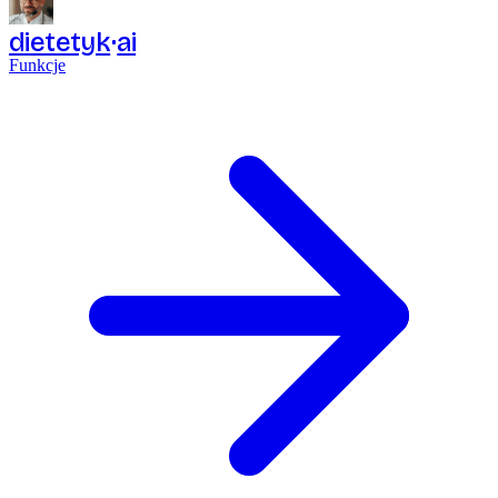
dietetyk
ai
Funkcje