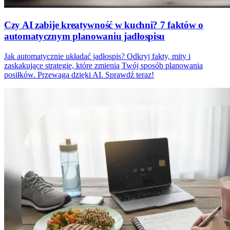
Czy AI zabije kreatywność w kuchni? 7 faktów o
automatycznym planowaniu jadłospisu
Jak automatycznie układać jadłospis? Odkryj fakty, mity i
zaskakujące strategie, które zmienią Twój sposób planowania
posiłków. Przewaga dzięki AI. Sprawdź teraz!