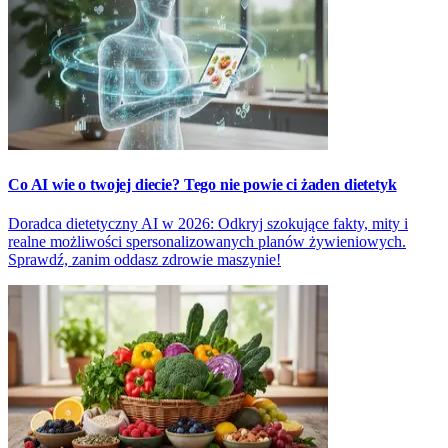
Co AI wie o twojej diecie? Tego nie powie ci żaden dietetyk
Doradca dietetyczny AI w 2026: Odkryj szokujące fakty, mity i
realne możliwości spersonalizowanych planów żywieniowych.
Sprawdź, zanim oddasz zdrowie maszynie!