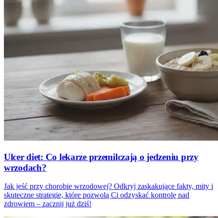
Ulcer diet: Co lekarze przemilczają o jedzeniu przy
wrzodach?
Jak jeść przy chorobie wrzodowej? Odkryj zaskakujące fakty, mity i
skuteczne strategie, które pozwolą Ci odzyskać kontrolę nad
zdrowiem – zacznij już dziś!