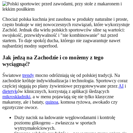
Chociaż polska kuchnia jest zasobna w produkty naturalne i proste,
często brakuje w niej nowoczesnych rozwiązań, które wykorzystuje
Zachód. Jednak dla wielu polskich sportowców silne są wartości:
swojskość, przewidywalność i "nie kombinowanie" tuż przed
startem. To daje spokój ducha, którego nie zagwarantuje nawet
najbardziej modny superfood.
Jak jedzą na Zachodzie i co możemy z tego
wyciągnąć?
Światowe
trendy
mocno odróżniają się od polskiej tradycji. Na
zachodzie króluje indywidualizacja i technologia. Sportowcy coraz
częściej sięgają po plany żywieniowe przygotowywane przez
AI
i
dietetyk
ów klinicznych, korzystają z aplikacji śledzących
mikroskładniki
, a w menu pojawiają się nie tylko klasyczne
makarony, ale i bataty,
quinoa
, komosa ryżowa, awokado czy
egzotyczne owoce.
Duży nacisk na ładowanie węglowodanami i kontrolę
poziomu glikogenu – zwłaszcza w sportach
wytrzymałościowych.