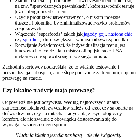
Staranna selekcja produktów – nowoczesne menu opiera się
na tzw. "sprawdzonych pewniakach", które zawodnik testuje
już na długo przed startem.
Użycie produktów łatwostrawnych, o niskim indeksie
tłuszczu i błonnika, by zminimalizować ryzyko problemów
żołądkowych.
Włączenie "superfoods" takich jak
jagody goji
,
nasiona chia
,
czy
spirulina
, które zwiększają wartość odżywczą posiłku.
Rozwijanie świadomości, że indywidualizacja menu jest
kluczowa i to, co działa u mistrza olimpijskiego z USA,
niekoniecznie sprawdzi się u polskiego juniora.
Zachodni sportowcy podkreślają, że to właśnie testowanie i
personalizacja jadłospisu, a nie ślepe podążanie za trendami, daje im
przewagę na starcie.
Czy lokalne tradycje mają przewagę?
Odpowiedź nie jest oczywista. Według najnowszych analiz,
skuteczność lokalnych zwyczajów zależy od tego, czy są oparte na
doświadczeniu, czy na mitach. Tradycja daje psychologiczny
komfort, ale nie zwalnia z obowiązku dostosowania się do
wymagań współczesnego sportu.
"Kuchnia lokalna jest dla nas bazą – ale nie świętością.