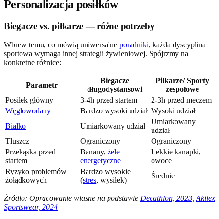
Personalizacja posiłków
Biegacze vs. piłkarze — różne potrzeby
Wbrew temu, co mówią uniwersalne
poradniki
, każda dyscyplina
sportowa wymaga innej strategii żywieniowej. Spójrzmy na
konkretne różnice:
Biegacze
Piłkarze/ Sporty
Parametr
długodystansowi
zespołowe
Posiłek główny
3-4h przed startem
2-3h przed meczem
Węglowodany
Bardzo wysoki udział
Wysoki udział
Umiarkowany
Białko
Umiarkowany udział
udział
Tłuszcz
Ograniczony
Ograniczony
Przekąska przed
Banany,
żele
Lekkie kanapki,
startem
energetyczne
owoce
Ryzyko problemów
Bardzo wysokie
Średnie
żołądkowych
(
stres
, wysiłek)
Źródło: Opracowanie własne na podstawie
Decathlon, 2023
,
Akilex
Sportswear, 2024