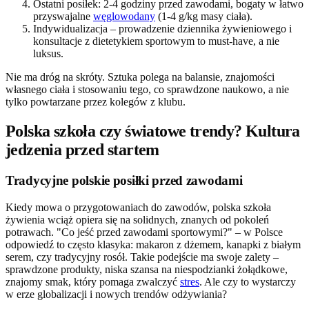
Ostatni posiłek: 2-4 godziny przed zawodami, bogaty w łatwo
przyswajalne
węglowodany
(1-4 g/kg masy ciała).
Indywidualizacja – prowadzenie dziennika żywieniowego i
konsultacje z dietetykiem sportowym to must-have, a nie
luksus.
Nie ma dróg na skróty. Sztuka polega na balansie, znajomości
własnego ciała i stosowaniu tego, co sprawdzone naukowo, a nie
tylko powtarzane przez kolegów z klubu.
Polska szkoła czy światowe trendy? Kultura
jedzenia przed startem
Tradycyjne polskie posiłki przed zawodami
Kiedy mowa o przygotowaniach do zawodów, polska szkoła
żywienia wciąż opiera się na solidnych, znanych od pokoleń
potrawach. "Co jeść przed zawodami sportowymi?" – w Polsce
odpowiedź to często klasyka: makaron z dżemem, kanapki z białym
serem, czy tradycyjny rosół. Takie podejście ma swoje zalety –
sprawdzone produkty, niska szansa na niespodzianki żołądkowe,
znajomy smak, który pomaga zwalczyć
stres
. Ale czy to wystarczy
w erze globalizacji i nowych trendów odżywiania?