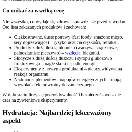
Co unikać za wszelką cenę
Nie wszystko, co wydaje się zdrowe, sprawdzi się przed zawodami.
Oto lista zakazanych produktów i zachowań:
Ciężkostrawne, tłuste potrawy (fast foody, smażone mięso,
sery dojrzewające) – ryzyko uczucia ciężkości, refluksu.
Produkty z dużą ilością błonnika (warzywa strączkowe,
pełnoziarniste pieczywo) –
wzdęcia
, biegunki.
Słodycze z dużą ilością tłuszczu i syropu glukozowo-
fruktozowego – nagłe skoki i spadki energii.
Eksperymenty z nowymi produktami – nieprzewidywalna
reakcja organizmu.
Nadmiar suplementów i napojów energetycznych – mogą
wywołać efekt odwrotny do zamierzonego.
W dniu startu liczy się przewidywalność i bezpieczeństwo – nie
czas na żywieniowe eksperymenty.
Hydratacja: Najbardziej lekceważony
aspekt