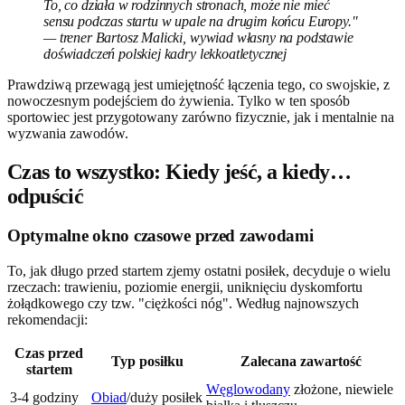
To, co działa w rodzinnych stronach, może nie mieć
sensu podczas startu w upale na drugim końcu Europy."
— trener Bartosz Malicki, wywiad własny na podstawie
doświadczeń polskiej kadry lekkoatletycznej
Prawdziwą przewagą jest umiejętność łączenia tego, co swojskie, z
nowoczesnym podejściem do żywienia. Tylko w ten sposób
sportowiec jest przygotowany zarówno fizycznie, jak i mentalnie na
wyzwania zawodów.
Czas to wszystko: Kiedy jeść, a kiedy…
odpuścić
Optymalne okno czasowe przed zawodami
To, jak długo przed startem zjemy ostatni posiłek, decyduje o wielu
rzeczach: trawieniu, poziomie energii, uniknięciu dyskomfortu
żołądkowego czy tzw. "ciężkości nóg". Według najnowszych
rekomendacji:
Czas przed
Typ posiłku
Zalecana zawartość
startem
Węglowodany
złożone, niewiele
3-4 godziny
Obiad
/duży posiłek