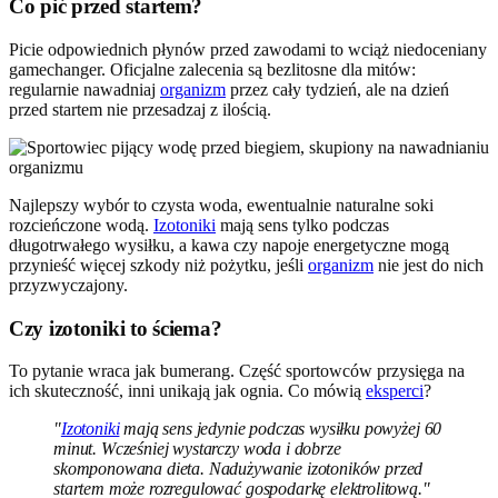
Co pić przed startem?
Picie odpowiednich płynów przed zawodami to wciąż niedoceniany
gamechanger. Oficjalne zalecenia są bezlitosne dla mitów:
regularnie nawadniaj
organizm
przez cały tydzień, ale na dzień
przed startem nie przesadzaj z ilością.
Najlepszy wybór to czysta woda, ewentualnie naturalne soki
rozcieńczone wodą.
Izotoniki
mają sens tylko podczas
długotrwałego wysiłku, a kawa czy napoje energetyczne mogą
przynieść więcej szkody niż pożytku, jeśli
organizm
nie jest do nich
przyzwyczajony.
Czy izotoniki to ściema?
To pytanie wraca jak bumerang. Część sportowców przysięga na
ich skuteczność, inni unikają jak ognia. Co mówią
eksperci
?
"
Izotoniki
mają sens jedynie podczas wysiłku powyżej 60
minut. Wcześniej wystarczy woda i dobrze
skomponowana dieta. Nadużywanie izotoników przed
startem może rozregulować gospodarkę elektrolitową."