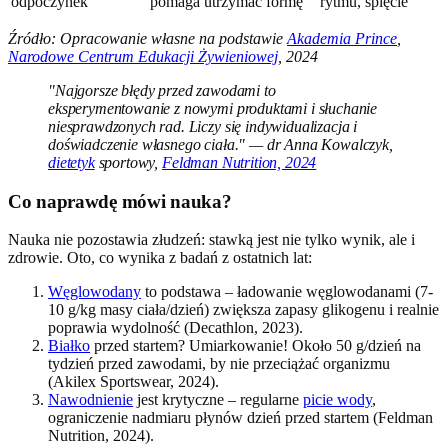
odpoczynek
pomaga utrzymać formę
rytmu, spięcie
Źródło: Opracowanie własne na podstawie
Akademia Prince
,
Narodowe Centrum Edukacji Żywieniowej
, 2024
"Najgorsze błędy przed zawodami to
eksperymentowanie z nowymi produktami i słuchanie
niesprawdzonych rad. Liczy się indywidualizacja i
doświadczenie własnego ciała." — dr Anna Kowalczyk,
dietetyk
sportowy,
Feldman Nutrition, 2024
Co naprawdę mówi nauka?
Nauka nie pozostawia złudzeń: stawką jest nie tylko wynik, ale i
zdrowie. Oto, co wynika z badań z ostatnich lat:
Węglowodany
to podstawa – ładowanie węglowodanami (7-
10 g/kg masy ciała/dzień) zwiększa zapasy glikogenu i realnie
poprawia wydolność (Decathlon, 2023).
Białko
przed startem? Umiarkowanie! Około 50 g/dzień na
tydzień przed zawodami, by nie przeciążać organizmu
(Akilex Sportswear, 2024).
Nawodnienie
jest krytyczne – regularne
picie wody
,
ograniczenie nadmiaru płynów dzień przed startem (Feldman
Nutrition, 2024).