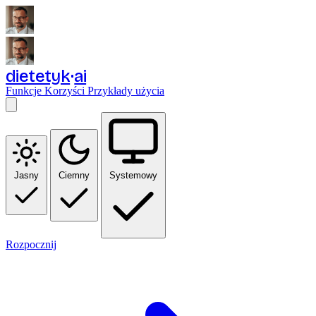
dietetyk
ai
Funkcje
Korzyści
Przykłady użycia
Jasny
Ciemny
Systemowy
Rozpocznij