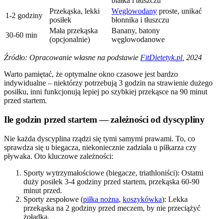
białka i tłuszczu
Przekąska, lekki
Węglowodany
proste, unikać
1-2 godziny
posiłek
błonnika i tłuszczu
Mała przekąska
Banany, batony
30-60 min
(opcjonalnie)
węglowodanowe
Źródło: Opracowanie własne na podstawie
FitDietetyk.pl
, 2024
Warto pamiętać, że optymalne okno czasowe jest bardzo
indywidualne – niektórzy potrzebują 3 godzin na strawienie dużego
posiłku, inni funkcjonują lepiej po szybkiej przekąsce na 90 minut
przed startem.
Ile godzin przed startem — zależności od dyscypliny
Nie każda dyscyplina rządzi się tymi samymi prawami. To, co
sprawdza się u biegacza, niekoniecznie zadziała u piłkarza czy
pływaka. Oto kluczowe zależności:
Sporty wytrzymałościowe (biegacze, triathloniści): Ostatni
duży posiłek 3-4 godziny przed startem, przekąska 60-90
minut przed.
Sporty zespołowe (
piłka nożna
,
koszykówka
): Lekka
przekąska na 2 godziny przed meczem, by nie przeciążyć
żołądka.