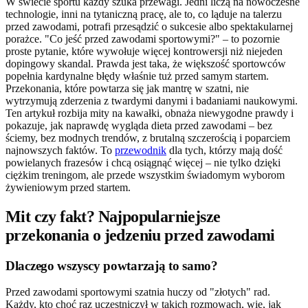
W świecie sportu każdy szuka przewagi. Jedni liczą na nowoczesne
technologie, inni na tytaniczną pracę, ale to, co ląduje na talerzu
przed zawodami, potrafi przesądzić o sukcesie albo spektakularnej
porażce. "Co jeść przed zawodami sportowymi?" – to pozornie
proste pytanie, które wywołuje więcej kontrowersji niż niejeden
dopingowy skandal. Prawda jest taka, że większość sportowców
popełnia kardynalne błędy właśnie tuż przed samym startem.
Przekonania, które powtarza się jak mantrę w szatni, nie
wytrzymują zderzenia z twardymi danymi i badaniami naukowymi.
Ten artykuł rozbija mity na kawałki, obnaża niewygodne prawdy i
pokazuje, jak naprawdę wygląda dieta przed zawodami – bez
ściemy, bez modnych trendów, z brutalną szczerością i poparciem
najnowszych faktów. To
przewodnik
dla tych, którzy mają dość
powielanych frazesów i chcą osiągnąć więcej – nie tylko dzięki
ciężkim treningom, ale przede wszystkim świadomym wyborom
żywieniowym przed startem.
Mit czy fakt? Najpopularniejsze
przekonania o jedzeniu przed zawodami
Dlaczego wszyscy powtarzają to samo?
Przed zawodami sportowymi szatnia huczy od "złotych" rad.
Każdy, kto choć raz uczestniczył w takich rozmowach, wie, jak