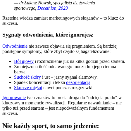
— dr Łukasz Nowak, specjalista ds. żywienia
sportowego,
Decathlon, 2023
Rzetelna wiedza zamiast marketingowych sloganów – to klucz do
sukcesu.
Sygnały odwodnienia, które ignorujesz
Odwodnienie
nie zawsze objawia się pragnieniem. Są bardziej
podstępne symptomy, które zbyt często są bagatelizowane:
Ból głowy
i rozdrażnienie już na kilka godzin przed startem.
Zmniejszona ilość oddawanego moczu lub jego ciemna
barwa.
Suchość skóry
i ust – jasny sygnał alarmowy.
Spadek koncentracji i lekka
dezorientacja
.
Skurcze mięśni
nawet podczas rozgrzewki.
Ignorowanie
tych znaków to prosta droga do "odcięcia prądu" w
kluczowym momencie rywalizacji. Regularne nawadnianie – nie
tylko tuż przed startem – jest niepodważalnym fundamentem
sukcesu.
Nie każdy sport, to samo jedzenie: