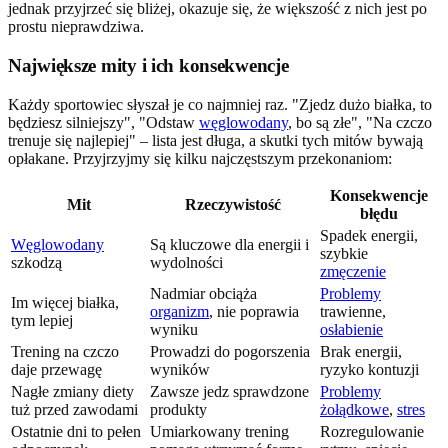
jednak przyjrzeć się bliżej, okazuje się, że większość z nich jest po
prostu nieprawdziwa.
Największe mity i ich konsekwencje
Każdy sportowiec słyszał je co najmniej raz. "Zjedz dużo białka, to
będziesz silniejszy", "Odstaw
węglowodany
, bo są złe", "Na czczo
trenuje się najlepiej" – lista jest długa, a skutki tych mitów bywają
opłakane. Przyjrzyjmy się kilku najczęstszym przekonaniom:
Konsekwencje
Mit
Rzeczywistość
błędu
Spadek energii,
Węglowodany
Są kluczowe dla energii i
szybkie
szkodzą
wydolności
zmęczenie
Nadmiar obciąża
Problemy
Im więcej białka,
organizm
, nie poprawia
trawienne,
tym lepiej
wyniku
osłabienie
Trening na czczo
Prowadzi do pogorszenia
Brak energii,
daje przewagę
wyników
ryzyko kontuzji
Nagłe zmiany diety
Zawsze jedz sprawdzone
Problemy
tuż przed zawodami
produkty
żołądkowe
,
stres
Ostatnie dni to pełen
Umiarkowany trening
Rozregulowanie