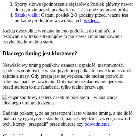
Sporty siłowe (podnoszenie ciężarów): Posiłek główny nawet
do 5 godzin przed, przekąska na 1-1,5 godziny przed próbą.
Sztuki walki
: Ostatni posiłek 2-3 godziny przed, ważne jest
unikanie produktów wywołujących
wzdęcia
.
Każda dyscyplina wymaga innego podejścia do timing'u, a
testowanie w trakcie treningów to podstawa zminimalizowania
ryzyka błędu w dniu startu.
Dlaczego timing jest kluczowy?
Niewłaściwy timing posiłków oznacza: ospałość, niestrawność,
spadek wydolności, a w skrajnych przypadkach nawet konieczność
zejścia z trasy. Gdy presja jest największa, nie można pozwolić
sobie na chaos w trawieniu. Optymalne rozplanowanie jedzenia
przed startem to nie fanaberia, tylko realna przewaga.
Badania pokazują, że na przestrzeni lat to właśnie timing, a nie ilość
białka czy egzotyczne składniki, najczęściej dzielą zwycięzców od
tych, którzy "przepadli" przez skurcze czy
odwodnienie
.