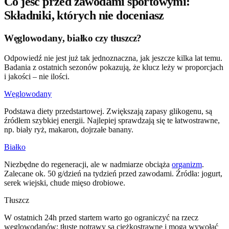
Co jeść przed zawodami sportowymi:
Składniki, których nie doceniasz
Węglowodany, białko czy tłuszcz?
Odpowiedź nie jest już tak jednoznaczna, jak jeszcze kilka lat temu.
Badania z ostatnich sezonów pokazują, że klucz leży w proporcjach
i jakości – nie ilości.
Węglowodany
Podstawa diety przedstartowej. Zwiększają zapasy glikogenu, są
źródłem szybkiej energii. Najlepiej sprawdzają się te łatwostrawne,
np. biały ryż, makaron, dojrzałe banany.
Białko
Niezbędne do regeneracji, ale w nadmiarze obciąża
organizm
.
Zalecane ok. 50 g/dzień na tydzień przed zawodami. Źródła: jogurt,
serek wiejski, chude mięso drobiowe.
Tłuszcz
W ostatnich 24h przed startem warto go ograniczyć na rzecz
węglowodanów; tłuste potrawy są ciężkostrawne i mogą wywołać