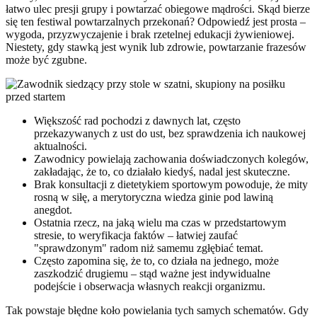
łatwo ulec presji grupy i powtarzać obiegowe mądrości. Skąd bierze
się ten festiwal powtarzalnych przekonań? Odpowiedź jest prosta –
wygoda, przyzwyczajenie i brak rzetelnej edukacji żywieniowej.
Niestety, gdy stawką jest wynik lub zdrowie, powtarzanie frazesów
może być zgubne.
Większość rad pochodzi z dawnych lat, często
przekazywanych z ust do ust, bez sprawdzenia ich naukowej
aktualności.
Zawodnicy powielają zachowania doświadczonych kolegów,
zakładając, że to, co działało kiedyś, nadal jest skuteczne.
Brak konsultacji z dietetykiem sportowym powoduje, że mity
rosną w siłę, a merytoryczna wiedza ginie pod lawiną
anegdot.
Ostatnia rzecz, na jaką wielu ma czas w przedstartowym
stresie, to weryfikacja faktów – łatwiej zaufać
"sprawdzonym" radom niż samemu zgłębiać temat.
Często zapomina się, że to, co działa na jednego, może
zaszkodzić drugiemu – stąd ważne jest indywidualne
podejście i obserwacja własnych reakcji organizmu.
Tak powstaje błędne koło powielania tych samych schematów. Gdy