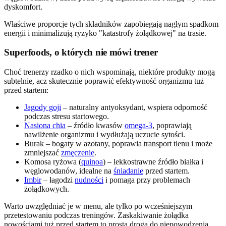
dyskomfort.
Właściwe proporcje tych składników zapobiegają nagłym spadkom
energii i minimalizują ryzyko "katastrofy żołądkowej" na trasie.
Superfoods, o których nie mówi trener
Choć trenerzy rzadko o nich wspominają, niektóre produkty mogą
subtelnie, acz skutecznie poprawić efektywność organizmu tuż
przed startem:
Jagody goji
– naturalny antyoksydant, wspiera odporność
podczas stresu startowego.
Nasiona chia
– źródło kwasów
omega-3
, poprawiają
nawilżenie organizmu i wydłużają uczucie sytości.
Burak – bogaty w azotany, poprawia transport tlenu i może
zmniejszać
zmęczenie
.
Komosa ryżowa (
quinoa
) – lekkostrawne źródło białka i
węglowodanów, idealne na
śniadanie
przed startem.
Imbir
– łagodzi
nudności
i pomaga przy problemach
żołądkowych.
Warto uwzględniać je w menu, ale tylko po wcześniejszym
przetestowaniu podczas treningów. Zaskakiwanie żołądka
nowościami tuż przed startem to prosta droga do niepowodzenia.