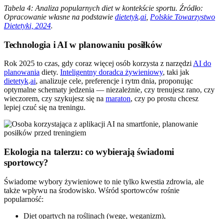
Tabela 4: Analiza popularnych diet w kontekście sportu. Źródło:
Opracowanie własne na podstawie
dietetyk
.
ai
,
Polskie Towarzystwo
Dietetyki, 2024
.
Technologia i AI w planowaniu posiłków
Rok 2025 to czas, gdy coraz więcej osób korzysta z narzędzi
AI do
planowania
diety.
Inteligentny doradca żywieniowy
, taki jak
dietetyk
.
ai
, analizuje cele, preferencje i rytm dnia, proponując
optymalne schematy jedzenia — niezależnie, czy trenujesz rano, czy
wieczorem, czy szykujesz się na
maraton
, czy po prostu chcesz
lepiej czuć się na treningu.
Ekologia na talerzu: co wybierają świadomi
sportowcy?
Świadome wybory żywieniowe to nie tylko kwestia zdrowia, ale
także wpływu na środowisko. Wśród sportowców rośnie
popularność:
Diet opartych na roślinach (wege, weganizm),