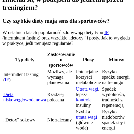
treningiem?
Czy szybkie diety mają sens dla sportowców?
W ostatnich latach popularność zdobywają diety typu
IF
(intermittent fasting) oraz wszelkie „detoxy” i posty. Jak to wygląda
w praktyce, jeśli trenujesz regularnie?
Zastosowanie
Typ diety
u
Plusy
Minusy
sportowców
Możliwy, ale
Potencjalne
Ryzyko
Intermittent fasting
wymaga
korzyści
spadku energii
(
IF
)
planowania
metaboliczne
na treningu
Utrata wagi
,
Spadek
Dieta
Rzadziej
lepsza
wydolności,
niskowęglowodanowa
polecana
kontrola
trudności z
insuliny
regeneracją
Szybka
Ryzyko
utrata wagi
niedoborów,
„Detox” sokowy
Nie zalecany
(głównie
spadek siły i
woda)
energii