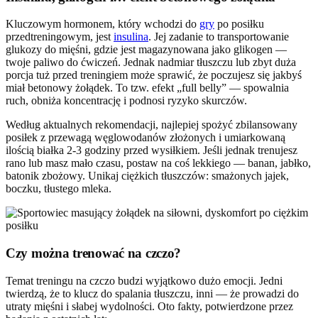
Kluczowym hormonem, który wchodzi do
gry
po posiłku
przedtreningowym, jest
insulina
. Jej zadanie to transportowanie
glukozy do mięśni, gdzie jest magazynowana jako glikogen —
twoje paliwo do ćwiczeń. Jednak nadmiar tłuszczu lub zbyt duża
porcja tuż przed treningiem może sprawić, że poczujesz się jakbyś
miał betonowy żołądek. To tzw. efekt „full belly” — spowalnia
ruch, obniża koncentrację i podnosi ryzyko skurczów.
Według aktualnych rekomendacji, najlepiej spożyć zbilansowany
posiłek z przewagą węglowodanów złożonych i umiarkowaną
ilością białka 2-3 godziny przed wysiłkiem. Jeśli jednak trenujesz
rano lub masz mało czasu, postaw na coś lekkiego — banan, jabłko,
batonik zbożowy. Unikaj ciężkich tłuszczów: smażonych jajek,
boczku, tłustego mleka.
Czy można trenować na czczo?
Temat treningu na czczo budzi wyjątkowo dużo emocji. Jedni
twierdzą, że to klucz do spalania tłuszczu, inni — że prowadzi do
utraty mięśni i słabej wydolności. Oto fakty, potwierdzone przez