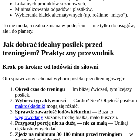
Lokalnych produktów sezonowych,
Minimalizowania odpadów i plastików,
Wybierania białek alternatywnych (np. roślinne „mięso”).
To nie moda, a realna zmiana w podejściu — nie tylko do osiągów,
ale i do planety.
Jak dobrać idealny posiłek przed
treningiem? Praktyczny przewodnik
Krok po kroku: od lodówki do siłowni
Oto sprawdzony schemat wyboru posiłku przedtreningowego:
Określ czas do treningu
— Im bliżej ćwiczeń, tym lżejszy
posiłek.
Wybierz typ aktywności
— Cardio? Siła? Objętość posiłku i
makroskładniki
mogą się różnić.
Sprawdź zawartość lodówki/kuchni
— Baza to
węglowodany
złożone, trochę białka, mało tłuszczu.
Przygotuj porcję nie za dużą — nie za małą
— Unikaj
ciężkostrawnych dań.
Zjedz na minimum 30-180 minut przed treningiem
— w
zależności od objętości.