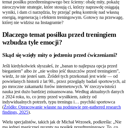
temat posiłku przedtreningowego bez ściemy: obalę mity, pokażę
nieoczywiste strategie, które stosują ci, którzy naprawdę osiągają
wyniki, i dam ci narzędzia, by przejąć pełną kontrolę nad własną
energią, regeneracją i efektem treningowym. Gotowy na przewagę,
której nie widzisz na Instagramie?
Dlaczego temat posiłku przed treningiem
wzbudza tyle emocji?
Skąd się wzięły mity o jedzeniu przed ćwiczeniami?
Jeśli kiedykolwiek słyszałeś, że „banan to najlepsza opcja przed
bieganiem” albo że „nie wolno jeść tłuszczów przed treningiem”,
wiedz, że nie jesteś sam. Źródeł tych przekonań jest wiele — od
powielanych historii z lat 90., przez przeglądy badań sportowych, aż
po mroczne zakamarki forów internetowych. W rzeczywistości
nauka jest dużo bardziej zniuansowana. Według aktualnych danych
z 2024 roku, to, co jemy przed wysiłkiem, zależy od
indywidualnych potrzeb, typu treningu i… psychiki sportowca
(
Źródło: Opracowanie własne na podstawie pre-gathered research
findings, 2025
).
Wielu specjalistów, takich jak dr Michał Wrzosek, podkreśla: „Nie
ma jednej magicznej recepty na posiłek przedtreningowy. To, co