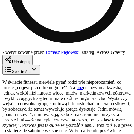
Zweryfikowane przez
Tomasz Piętowski
,
strateg, Across Gravity
Udostępnij
Spis treści
W świecie fitnessu niewiele pytań rodzi tyle nieporozumień, co
proste „co jeść przed treningiem?”. Na
poz
ór niewinna kwestia, a
jednak wokół niej narosło więcej mitów, marketingowych półprawd
i wykluczających się teorii niż wokół treningu brzucha. Wystarczy
wejść na dowolną grupę sportową lub posłuchać trenera na siłowni,
by zobaczyć, że temat wywołuje gorące dyskusje. Jedni mówią
„banan i kawa”, inni uważają, że bez makaronu nie ruszysz, a
jeszcze inni — że najlepiej ćwiczyć na czczo, bo „spalasz tłuszcz
szybciej”. Prawda jest taka, że większość z nas… robi to źle, a przez
to skutecznie sabotuje własne cele. W tym artykule prześwietlę