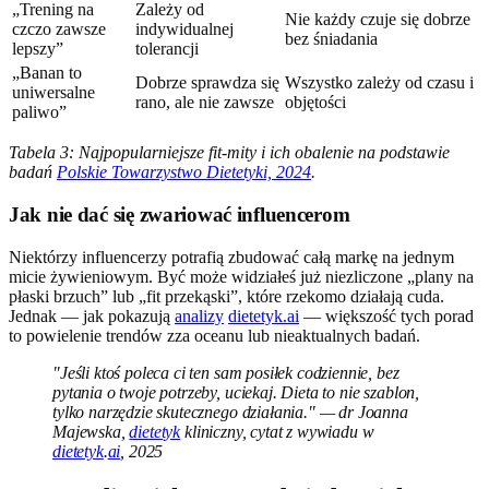
„Trening na
Zależy od
Nie każdy czuje się dobrze
czczo zawsze
indywidualnej
bez śniadania
lepszy”
tolerancji
„Banan to
Dobrze sprawdza się
Wszystko zależy od czasu i
uniwersalne
rano, ale nie zawsze
objętości
paliwo”
Tabela 3: Najpopularniejsze fit-mity i ich obalenie na podstawie
badań
Polskie Towarzystwo Dietetyki, 2024
.
Jak nie dać się zwariować influencerom
Niektórzy influencerzy potrafią zbudować całą markę na jednym
micie żywieniowym. Być może widziałeś już niezliczone „plany na
płaski brzuch” lub „fit przekąski”, które rzekomo działają cuda.
Jednak — jak pokazują
analizy
dietetyk.ai
— większość tych porad
to powielenie trendów zza oceanu lub nieaktualnych badań.
"Jeśli ktoś poleca ci ten sam posiłek codziennie, bez
pytania o twoje potrzeby, uciekaj. Dieta to nie szablon,
tylko narzędzie skutecznego działania." — dr Joanna
Majewska,
dietetyk
kliniczny, cytat z wywiadu w
dietetyk
.
ai
, 2025