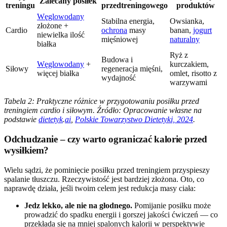
Zalecany posiłek
treningu
przedtreningowego
produktów
Węglowodany
Stabilna energia,
Owsianka,
złożone +
Cardio
ochrona
masy
banan,
jogurt
niewielka ilość
mięśniowej
naturalny
białka
Ryż z
Budowa i
Węglowodany
+
kurczakiem,
Siłowy
regeneracja mięśni,
więcej białka
omlet, risotto z
wydajność
warzywami
Tabela 2: Praktyczne różnice w przygotowaniu posiłku przed
treningiem cardio i siłowym. Źródło: Opracowanie własne na
podstawie
dietetyk
.
ai
,
Polskie Towarzystwo Dietetyki, 2024
.
Odchudzanie – czy warto ograniczać kalorie przed
wysiłkiem?
Wielu sądzi, że pominięcie posiłku przed treningiem przyspieszy
spalanie tłuszczu. Rzeczywistość jest bardziej złożona. Oto, co
naprawdę działa, jeśli twoim celem jest redukcja masy ciała:
Jedz lekko, ale nie na głodnego.
Pomijanie posiłku może
prowadzić do spadku energii i gorszej jakości ćwiczeń — co
przekłada się na mniej spalonych kalorii w perspektywie