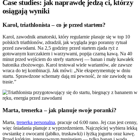
Case studies: jak naprawdę jedzą ci, którzy
osiągają wyniki
Karol, triathlonista – co je przed startem?
Karol, zawodnik amatorski, który regularnie plasuje się w top 10
polskich triathlonów, zdradził, jak wygląda jego poranny rytuał
przed zawodami. Na 2,5 godziny przed startem zjada ryż z
gotowanym kurczakiem i warzywami, popija czarną kawą. Na 40
minut przed wejściem do strefy startowej — banan i mały kawałek
batonika zbożowego. Karol testował wiele wariantów, ale zawsze
wraca do tej kombinacji. Jak mówi: „Nie eksperymentuję w dniu
startu. Sprawdzone schematy dają mi pewność, że nie zawiodę na
trasie.”
Marta, trenerka – jak planuje swoje poranki?
Marta,
trenerka personalna
, pracuje od 6:00 rano. Jej czas jest cenny,
więc śniadania planuje z wyprzedzeniem. Najczęściej wybiera lekką
owsiankę z owocami (jabłko, truskawki) i łyżką jogurtu oraz kawę.
Przed krótkim, intensywnym treningiem — tylko banan i woda.