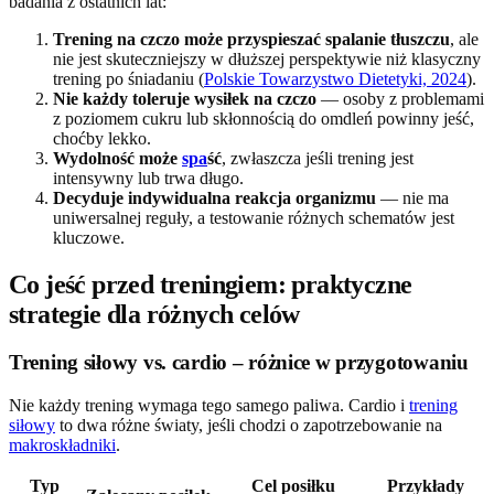
badania z ostatnich lat:
Trening na czczo może przyspieszać spalanie tłuszczu
, ale
nie jest skuteczniejszy w dłuższej perspektywie niż klasyczny
trening po śniadaniu (
Polskie Towarzystwo Dietetyki, 2024
).
Nie każdy toleruje wysiłek na czczo
— osoby z problemami
z poziomem cukru lub skłonnością do omdleń powinny jeść,
choćby lekko.
Wydolność może
spa
ść
, zwłaszcza jeśli trening jest
intensywny lub trwa długo.
Decyduje indywidualna reakcja organizmu
— nie ma
uniwersalnej reguły, a testowanie różnych schematów jest
kluczowe.
Co jeść przed treningiem: praktyczne
strategie dla różnych celów
Trening siłowy vs. cardio – różnice w przygotowaniu
Nie każdy trening wymaga tego samego paliwa. Cardio i
trening
siłowy
to dwa różne światy, jeśli chodzi o zapotrzebowanie na
makroskładniki
.
Typ
Cel posiłku
Przykłady