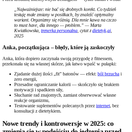
„Najważniejsze: nie bać się drobnych korekt. Co tydzień
testuję małe zmiany w posiłkach, by znaleźć optymalny
wariant. Organizmy się różnią. Dla mnie kawa na czczo
to must have, dla innego — problem.” — Marta
Kwiatkowska,
trenerka personalna
, cytat z
dietetyk
.
ai
,
2025
Anka, początkująca – błędy, które ją zaskoczyły
Anka, która dopiero zaczynała swoją przygodę z fitnessem,
przekonała się na własnej skórze, jak łatwo wpaść w pułapki:
Zjadanie dużej ilości „fit” batonów — efekt:
ból brzucha
i
zero energii,
Przesadne ograniczanie kalorii — skończyło się brakiem
motywacji i spadkiem siły,
Słuchanie rad znajomych, zamiast obserwować własne
reakcje organizmu,
Testowanie suplementów polecanych przez
internet
, bez
konsultacji z dietetykiem.
Nowe trendy i kontrowersje w 2025: co
zmienia się w podejściu do jedzenia przed