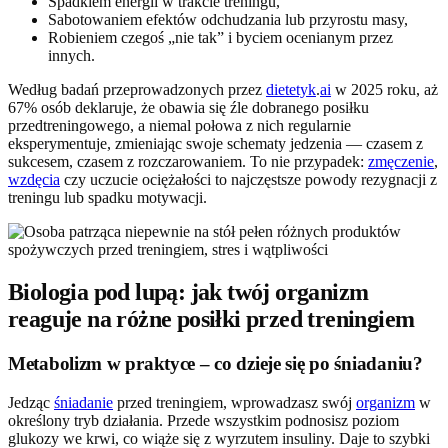
Spadkiem energii w trakcie treningu,
Sabotowaniem efektów odchudzania lub przyrostu masy,
Robieniem czegoś „nie tak” i byciem ocenianym przez
innych.
Według badań przeprowadzonych przez
dietetyk
.
ai
w 2025 roku, aż
67% osób deklaruje, że obawia się źle dobranego posiłku
przedtreningowego, a niemal połowa z nich regularnie
eksperymentuje, zmieniając swoje schematy jedzenia — czasem z
sukcesem, czasem z rozczarowaniem. To nie przypadek:
zmęczenie
,
wzdęcia
czy uczucie ociężałości to najczęstsze powody rezygnacji z
treningu lub spadku motywacji.
Biologia pod lupą: jak twój organizm
reaguje na różne posiłki przed treningiem
Metabolizm w praktyce – co dzieje się po śniadaniu?
Jedząc
śniadanie
przed treningiem, wprowadzasz swój
organizm
w
określony tryb działania. Przede wszystkim podnosisz poziom
glukozy we krwi, co wiąże się z wyrzutem insuliny. Daje to szybki