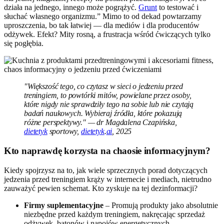
działa na jednego, innego może pogrążyć.
Grunt
to testować i
słuchać własnego organizmu.” Mimo to od dekad powtarzamy
uproszczenia, bo tak łatwiej — dla mediów i dla producentów
odżywek. Efekt? Mity rosną, a frustracja wśród ćwiczących tylko
się pogłębia.
"Większość tego, co czytasz w sieci o jedzeniu przed
treningiem, to powtórki mitów, powielane przez osoby,
które nigdy nie sprawdziły tego na sobie lub nie czytają
badań naukowych. Wybieraj źródła, które pokazują
różne perspektywy." — dr Magdalena Czapińska,
dietetyk
sportowy,
dietetyk
.
ai
, 2025
Kto naprawdę korzysta na chaosie informacyjnym?
Kiedy spojrzysz na to, jak wiele sprzecznych porad dotyczących
jedzenia przed treningiem krąży w internecie i mediach, nietrudno
zauważyć pewien schemat. Kto zyskuje na tej dezinformacji?
Firmy suplementacyjne
– Promują produkty jako absolutnie
niezbędne przed każdym treningiem, nakręcając sprzedaż
odżywek, batonów i napojów energetycznych.