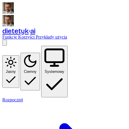
dietetyk
ai
Funkcje
Korzyści
Przykłady użycia
Jasny
Ciemny
Systemowy
Rozpocznij