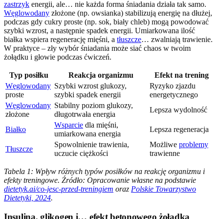
zastrzyk
energii, ale… nie każda forma śniadania działa tak samo.
Węglowodany
złożone (np. owsianka) stabilizują energię na dłużej,
podczas gdy cukry proste (np. sok, biały chleb) mogą powodować
szybki wzrost, a następnie spadek energii. Umiarkowana ilość
białka wspiera regenerację mięśni, a
tłuszcze
… zwalniają trawienie.
W praktyce – zły wybór śniadania może siać chaos w twoim
żołądku i głowie podczas ćwiczeń.
Typ posiłku
Reakcja organizmu
Efekt na trening
Węglowodany
Szybki wzrost glukozy,
Ryzyko zjazdu
proste
szybki spadek energii
energetycznego
Węglowodany
Stabilny poziom glukozy,
Lepsza wydolność
złożone
długotrwała energia
Wsparcie
dla mięśni,
Białko
Lepsza regeneracja
umiarkowana energia
Spowolnienie trawienia,
Możliwe
problemy
Tłuszcze
uczucie ciężkości
trawienne
Tabela 1: Wpływ różnych typów posiłków na reakcję organizmu i
efekty treningowe. Źródło: Opracowanie własne na podstawie
dietetyk.ai/co-jesc-przed-treningiem
oraz
Polskie Towarzystwo
Dietetyki, 2024
.
Insulina, glikogen i… efekt betonowego żołądka