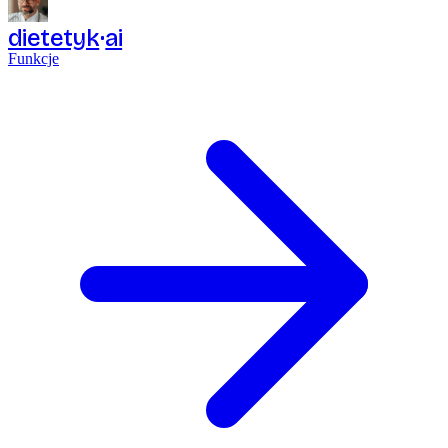
dietetyk
ai
Funkcje