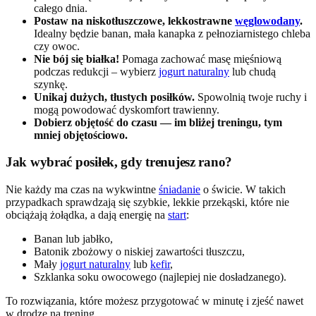
całego dnia.
Postaw na niskotłuszczowe, lekkostrawne
węglowodany
.
Idealny będzie banan, mała kanapka z pełnoziarnistego chleba
czy owoc.
Nie bój się białka!
Pomaga zachować masę mięśniową
podczas redukcji – wybierz
jogurt naturalny
lub chudą
szynkę.
Unikaj dużych, tłustych posiłków.
Spowolnią twoje ruchy i
mogą powodować dyskomfort trawienny.
Dobierz objętość do czasu — im bliżej treningu, tym
mniej objętościowo.
Jak wybrać posiłek, gdy trenujesz rano?
Nie każdy ma czas na wykwintne
śniadanie
o świcie. W takich
przypadkach sprawdzają się szybkie, lekkie przekąski, które nie
obciążają żołądka, a dają energię na
start
:
Banan lub jabłko,
Batonik zbożowy o niskiej zawartości tłuszczu,
Mały
jogurt naturalny
lub
kefir
,
Szklanka soku owocowego (najlepiej nie dosładzanego).
To rozwiązania, które możesz przygotować w minutę i zjeść nawet
w drodze na trening.