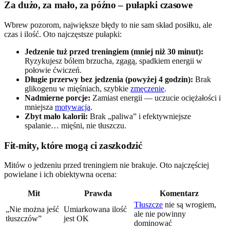
Za dużo, za mało, za późno – pułapki czasowe
Wbrew pozorom, największe błędy to nie sam skład posiłku, ale
czas i ilość. Oto najczęstsze pułapki:
Jedzenie tuż przed treningiem (mniej niż 30 minut):
Ryzykujesz bólem brzucha, zgagą, spadkiem energii w
połowie ćwiczeń.
Długie przerwy bez jedzenia (powyżej 4 godzin):
Brak
glikogenu w mięśniach, szybkie
zmęczenie
.
Nadmierne porcje:
Zamiast energii — uczucie ociężałości i
mniejsza
motywacja
.
Zbyt mało kalorii:
Brak „paliwa” i efektywniejsze
spalanie… mięśni, nie tłuszczu.
Fit-mity, które mogą ci zaszkodzić
Mitów o jedzeniu przed treningiem nie brakuje. Oto najczęściej
powielane i ich obiektywna ocena:
Mit
Prawda
Komentarz
Tłuszcze
nie są wrogiem,
„Nie można jeść
Umiarkowana ilość
ale nie powinny
tłuszczów”
jest OK
dominować