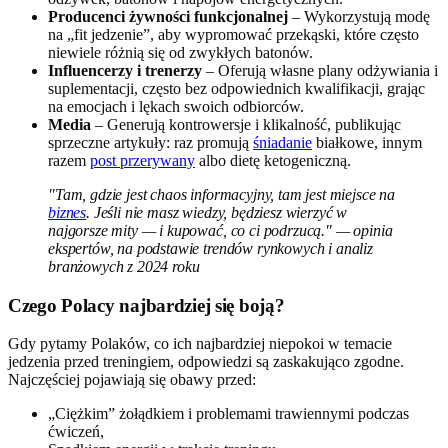
Producenci żywności funkcjonalnej
– Wykorzystują modę
na „fit jedzenie”, aby wypromować przekąski, które często
niewiele różnią się od zwykłych batonów.
Influencerzy i trenerzy
– Oferują własne plany odżywiania i
suplementacji, często bez odpowiednich kwalifikacji, grając
na emocjach i lękach swoich odbiorców.
Media
– Generują kontrowersje i klikalność, publikując
sprzeczne artykuły: raz promują
śniadanie
białkowe, innym
razem
post przerywany
albo dietę ketogeniczną.
"Tam, gdzie jest chaos informacyjny, tam jest miejsce na
biznes
. Jeśli nie masz wiedzy, będziesz wierzyć w
najgorsze mity — i kupować, co ci podrzucą." — opinia
ekspertów, na podstawie trendów rynkowych i analiz
branżowych z 2024 roku
Czego Polacy najbardziej się boją?
Gdy pytamy Polaków, co ich najbardziej niepokoi w temacie
jedzenia przed treningiem, odpowiedzi są zaskakująco zgodne.
Najczęściej pojawiają się obawy przed:
„Ciężkim” żołądkiem i problemami trawiennymi podczas
ćwiczeń,