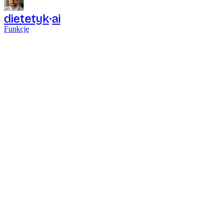
dietetyk
ai
Funkcje