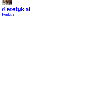
dietetyk
ai
Funkcje