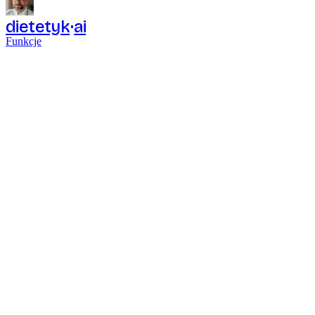
dietetyk
ai
Funkcje