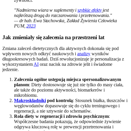
żywności.
"Nadmierna wiara w suplementy i
szybkie efekty
jest
najkrótszą drogą do rozczarowania i przetrenowania."
— dr hab. Ewa Stachowska, Zakład Żywienia Człowieka
PUM,
2023
Jak zmieniały się zalecenia na przestrzeni lat
Zmiana zaleceń dietetycznych dla aktywnych dokonała się pod
wpływem nowych odkryć naukowych i
analizy
wyników
długookresowych badań. Dziś rewolucjonizuje je personalizacja z
wykorzystaniem
AI
oraz nacisk na zdrowie jelit i świadome
jedzenie.
Zalecenia ogólne ustępują miejsca spersonalizowanym
planom
: Diety dostosowuje się już nie tylko do masy ciała,
ale także do poziomu aktywności, biomarkerów i
mikrobiomu.
Makroskładniki
pod kontrolą
: Stosunek białka, tłuszczów i
węglowodanów dopasowuje się do cyklu treningowego i
regeneracji, a nie sztywnie do schematów.
Rola diety w regeneracji i zdrowiu psychicznym
:
Współczesne badania pokazują, że odpowiednie żywienie
odgrywa kluczową rolę w prewencji przetrenowania i