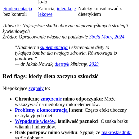
jo-jo
Suplementacja
Zatrucia,
interakcje
Należy konsultować z
bez kontroli
lekowe
dietetykiem
Tabela 5: Najczęstsze skutki uboczne nieprzemyślanych strategii
żywieniowych
Źródło: Opracowanie własne na podstawie
Strefa Mocy, 2024
"Nadmierna
suplementacja
i ekstremalne diety to
tykająca bomba dla twojego zdrowia. Równowaga to
podstawa."
— dr Jakub Nowak,
dietetyk
kliniczny,
2023
Red flags: kiedy dieta zaczyna szkodzić
Niepokojące
sygnały
to:
Chroniczne
zmęczenie
mimo odpoczynku
: Może
wskazywać na niedobory mikroelementów.
Problemy z koncentracją
i snem
: Często efekt uboczny
restrykcyjnych diet.
Wypadanie włosów
, łamliwość paznokci
: Oznaka braku
witamin i minerałów.
Brak postępów mimo wysiłku
: Sygnał, że
makroskładniki
są źle dobrane.