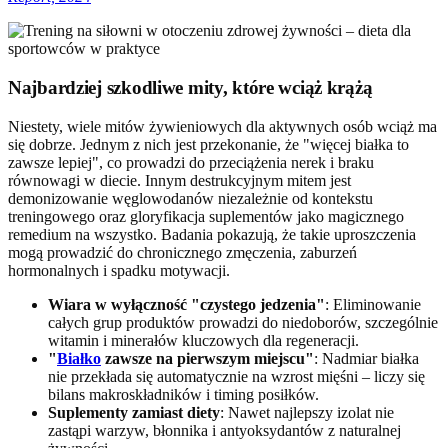
Najbardziej szkodliwe mity, które wciąż krążą
Niestety, wiele mitów żywieniowych dla aktywnych osób wciąż ma
się dobrze. Jednym z nich jest przekonanie, że "więcej białka to
zawsze lepiej", co prowadzi do przeciążenia nerek i braku
równowagi w diecie. Innym destrukcyjnym mitem jest
demonizowanie węglowodanów niezależnie od kontekstu
treningowego oraz gloryfikacja suplementów jako magicznego
remedium na wszystko. Badania pokazują, że takie uproszczenia
mogą prowadzić do chronicznego zmęczenia, zaburzeń
hormonalnych i spadku motywacji.
Wiara w wyłączność "czystego jedzenia"
: Eliminowanie
całych grup produktów prowadzi do niedoborów, szczególnie
witamin i minerałów kluczowych dla regeneracji.
"
Białko
zawsze na pierwszym miejscu"
: Nadmiar białka
nie przekłada się automatycznie na wzrost mięśni – liczy się
bilans makroskładników i timing posiłków.
Suplementy zamiast diety
: Nawet najlepszy izolat nie
zastąpi warzyw, błonnika i antyoksydantów z naturalnej