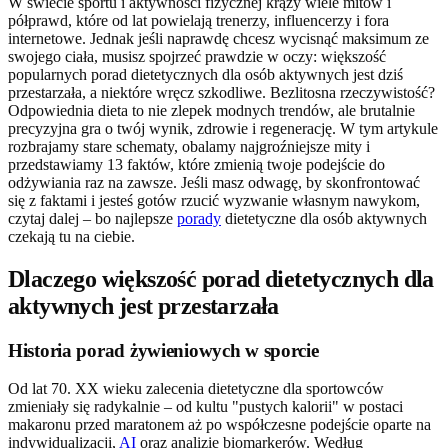
W świecie sportu i aktywności fizycznej krąży wiele mitów i
półprawd, które od lat powielają trenerzy, influencerzy i fora
internetowe. Jednak jeśli naprawdę chcesz wycisnąć maksimum ze
swojego ciała, musisz spojrzeć prawdzie w oczy: większość
popularnych porad dietetycznych dla osób aktywnych jest dziś
przestarzała, a niektóre wręcz szkodliwe. Bezlitosna rzeczywistość?
Odpowiednia dieta to nie zlepek modnych trendów, ale brutalnie
precyzyjna gra o twój wynik, zdrowie i regenerację. W tym artykule
rozbrajamy stare schematy, obalamy najgroźniejsze mity i
przedstawiamy 13 faktów, które zmienią twoje podejście do
odżywiania raz na zawsze. Jeśli masz odwagę, by skonfrontować
się z faktami i jesteś gotów rzucić wyzwanie własnym nawykom,
czytaj dalej – bo najlepsze
porady
dietetyczne dla osób aktywnych
czekają tu na ciebie.
Dlaczego większość porad dietetycznych dla
aktywnych jest przestarzała
Historia porad żywieniowych w sporcie
Od lat 70. XX wieku zalecenia dietetyczne dla sportowców
zmieniały się radykalnie – od kultu "pustych kalorii" w postaci
makaronu przed maratonem aż po współczesne podejście oparte na
indywidualizacji,
AI
oraz analizie biomarkerów. Według