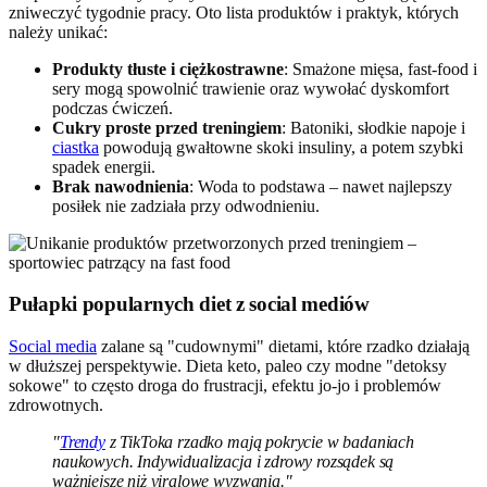
zniweczyć tygodnie pracy. Oto lista produktów i praktyk, których
należy unikać:
Produkty tłuste i ciężkostrawne
: Smażone mięsa, fast-food i
sery mogą spowolnić trawienie oraz wywołać dyskomfort
podczas ćwiczeń.
Cukry proste przed treningiem
: Batoniki, słodkie napoje i
ciastka
powodują gwałtowne skoki insuliny, a potem szybki
spadek energii.
Brak nawodnienia
: Woda to podstawa – nawet najlepszy
posiłek nie zadziała przy odwodnieniu.
Pułapki popularnych diet z social mediów
Social media
zalane są "cudownymi" dietami, które rzadko działają
w dłuższej perspektywie. Dieta keto, paleo czy modne "detoksy
sokowe" to często droga do frustracji, efektu jo-jo i problemów
zdrowotnych.
"
Trendy
z TikToka rzadko mają pokrycie w badaniach
naukowych. Indywidualizacja i zdrowy rozsądek są
ważniejsze niż viralowe wyzwania."