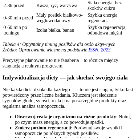
Stała energia, bez
2-3h przed
Kasza, ryż, warzywa
skoków cukru
Mały posiłek białkowo-
Szybka energia,
0-30 min przed
węglowodanowy
regeneracja
0-60 min po
Szybka regeneracja,
Izolat białka, banan
treningu
odbudowa mięśni
Tabela 4: Optymalny timing posiłków dla osób aktywnych
Źródło: Opracowanie własne na podstawie
ISSN, 2023
Precyzyjne planowanie to nie fanaberia – to różnica między
stagnacją a realnym progresem.
Indywidualizacja diety — jak słuchać swojego ciała
Nie każda dieta działa dla każdego — i to nie jest slogan, tylko fakt
potwierdzony przez liczne badania. Kluczem jest śledzenie
sygnałów głodu, sytości, reakcji na poszczególne produkty oraz
regularna analiza samopoczucia.
Obserwuj reakcje organizmu na różne produkty
: Notuj,
po czym masz energię, a co powoduje spadki.
Zmierz poziom regeneracji
: Porównuj swoje wyniki i
samopoczucie po różnych typach posiłków.