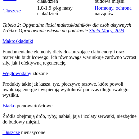
ciała/dzień
budowa mięśni
1,0-1,5 g/kg masy
Hormony
,
ochrona
Tłuszcze
ciała/dzień
narządów
Tabela 2: Optymalne ilości makroskładników dla osób aktywnych
Źródło: Opracowanie własne na podstawie
Strefa Mocy, 2024
Makroskładniki
Fundamentalne elementy diety dostarczające ciału energii oraz
materiału budulcowego. Ich równowaga warunkuje zarówno wzrost
siły, jak i efektywną regenerację.
Węglowodany
złożone
Produkty takie jak kasza, ryż, pieczywo razowe, które powoli
uwalniają energię i wspierają wydolność podczas długotrwałego
wysiłku.
Białko
pełnowartościowe
Źródła obejmują drób, ryby, nabiał, jaja i izolaty serwatki, niezbędne
do budowy mięśni.
Tłuszcze
nienasycone