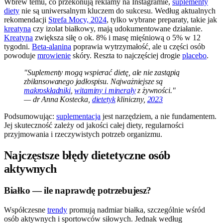
Wbrew temu, co przekonują reklamy na Instagramie,
suplementy
diety
nie są uniwersalnym kluczem do sukcesu. Według aktualnych
rekomendacji
Strefa Mocy, 2024
, tylko wybrane preparaty, takie jak
kreatyna
czy izolat białkowy, mają udokumentowane działanie.
Kreatyna
zwiększa siłę o ok. 8% i masę mięśniową o 5% w 12
tygodni.
Beta-alanina
poprawia wytrzymałość, ale u części osób
powoduje
mrowienie
skóry. Reszta to najczęściej drogie
placebo
.
"Suplementy mogą wspierać dietę, ale nie zastąpią
zbilansowanego jadłospisu. Najważniejsze są
makroskładniki
,
witaminy i minerały
z żywności."
— dr Anna Kostecka,
dietetyk
kliniczny,
2023
Podsumowując:
suplementacja
jest narzędziem, a nie fundamentem.
Jej skuteczność zależy od jakości całej diety, regularności
przyjmowania i rzeczywistych potrzeb organizmu.
Najczęstsze błędy dietetyczne osób
aktywnych
Białko — ile naprawdę potrzebujesz?
Współczesne
trendy
promują nadmiar białka, szczególnie wśród
osób aktywnych i sportowców siłowych. Jednak według