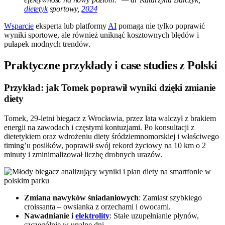
dietetyk
sportowy,
2024
Wsparcie
eksperta lub platformy
AI
pomaga nie tylko poprawić
wyniki sportowe, ale również uniknąć kosztownych błędów i
pułapek modnych trendów.
Praktyczne przykłady i case studies z Polski
Przykład: jak Tomek poprawił wyniki dzięki zmianie
diety
Tomek, 29-letni biegacz z Wrocławia, przez lata walczył z brakiem
energii na zawodach i częstymi kontuzjami. Po konsultacji z
dietetykiem oraz wdrożeniu diety śródziemnomorskiej i właściwego
timing’u posiłków, poprawił swój rekord życiowy na 10 km o 2
minuty i zminimalizował liczbę drobnych urazów.
Zmiana nawyków śniadaniowych
: Zamiast szybkiego
croissanta – owsianka z orzechami i owocami.
Nawadnianie i
elektrolity
: Stałe uzupełnianie płynów,
szczególnie w upalne dni.