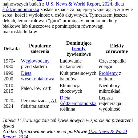
najnowszych badań z
U.S. News & World Report, 2024
,
dieta
śródziemnomorska
została uznana za najlepiej wspierającą zdrowie
serca, kości i wydolność u osób aktywnych. Tymczasem jeszcze
dekadę temu królowali "guru" promujący monotonne diety
białkowe lub tłuszczowe z pominięciem równowagi
makroskładników.
Dominujące
Popularne
Efekty
Dekada
trendy
zalecenia
zdrowotne
żywieniowe
1970-
Węglowodany
Ładowanie
Częste spadki
1980
przed startem
makaronem
energii
1990-
Dieta
Kult proteinowych
Problemy
z
2000
wysokobiałkowa
batonów
nerkami
2010-
Eliminacja
Niedobory
Paleo, low-carb
2015
zbożowych
mikroskład.
Dieta
Lepsza
2020-
Personalizacja,
AI
,
śródziemnomorska
,
regeneracja i
2024
fleksitarianizm
roślinna
wydolność
Tabela 1: Ewolucja zaleceń żywieniowych w sporcie na przestrzeni
dekad
Źródło: Opracowanie własne na podstawie
U.S. News & World
Report, 2024