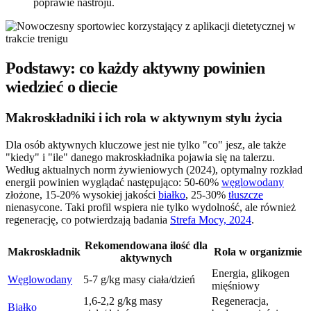
poprawie nastroju.
Podstawy: co każdy aktywny powinien
wiedzieć o diecie
Makroskładniki i ich rola w aktywnym stylu życia
Dla osób aktywnych kluczowe jest nie tylko "co" jesz, ale także
"kiedy" i "ile" danego makroskładnika pojawia się na talerzu.
Według aktualnych norm żywieniowych (2024), optymalny rozkład
energii powinien wyglądać następująco: 50-60%
węglowodany
złożone, 15-20% wysokiej jakości
białko
, 25-30%
tłuszcze
nienasycone. Taki profil wspiera nie tylko wydolność, ale również
regenerację, co potwierdzają badania
Strefa Mocy, 2024
.
Rekomendowana ilość dla
Makroskładnik
Rola w organizmie
aktywnych
Energia, glikogen
Węglowodany
5-7 g/kg masy ciała/dzień
mięśniowy
1,6-2,2 g/kg masy
Regeneracja,
Białko