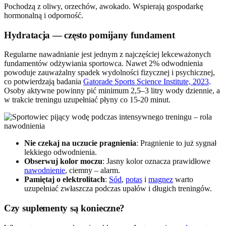
Pochodzą z oliwy, orzechów, awokado. Wspierają gospodarkę
hormonalną i odporność.
Hydratacja — często pomijany fundament
Regularne nawadnianie jest jednym z najczęściej lekceważonych
fundamentów odżywiania sportowca. Nawet 2% odwodnienia
powoduje zauważalny spadek wydolności fizycznej i psychicznej,
co potwierdzają badania
Gatorade Sports Science Institute, 2023
.
Osoby aktywne powinny pić minimum 2,5–3 litry wody dziennie, a
w trakcie treningu uzupełniać płyny co 15-20 minut.
Nie czekaj na uczucie pragnienia
: Pragnienie to już sygnał
lekkiego odwodnienia.
Obserwuj kolor moczu
: Jasny kolor oznacza prawidłowe
nawodnienie
, ciemny – alarm.
Pamiętaj o elektrolitach
:
Sód
,
potas
i
magnez
warto
uzupełniać zwłaszcza podczas upałów i długich treningów.
Czy suplementy są konieczne?