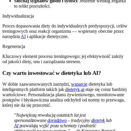
Słuchaj sygnałów głodu i sytości
: Jedzenie według zegarka
to relikt przeszłości.
Indywidualizacja
Proces dopasowania diety do indywidualnych predyspozycji, celów
treningowych oraz reakcji organizmu — wspierany obecnie przez
narzędzia
AI
i aplikacje dietetyczne.
Regeneracja
Kluczowy element procesu treningowego; jej efektywność zależy
od jakości diety, snu i zarządzania stresem.
Czy warto inwestować w dietetyka lub AI?
W dobie zaawansowanych narzędzi,
wsparcie
dietetyka lub
inteligentnych platform takich jak
dietetyk
.
ai
staje się coraz bardziej
wartościowe. Personalizacja planu żywieniowego, monitorowanie
postępów i błyskawiczna analiza odchyleń od normy to przewaga,
której nie da się przecenić.
"Największą rewolucją ostatnich lat jest
spersonalizowane
doradztwo
– tradycyjny
dietetyk
lub
AI
pozwalają wyjść poza schematy i podnieść
efektywność na nowy poziom." — dr Katarzyna Barczyk,