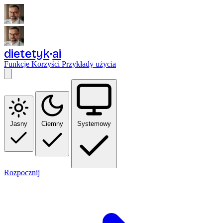
dietetyk
ai
Funkcje
Korzyści
Przykłady użycia
Jasny
Ciemny
Systemowy
Rozpocznij