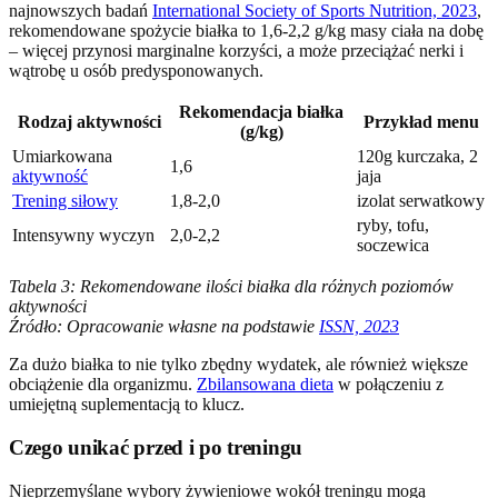
najnowszych badań
International Society of Sports Nutrition, 2023
,
rekomendowane spożycie białka to 1,6-2,2 g/kg masy ciała na dobę
– więcej przynosi marginalne korzyści, a może przeciążać nerki i
wątrobę u osób predysponowanych.
Rekomendacja białka
Rodzaj aktywności
Przykład menu
(g/kg)
Umiarkowana
120g kurczaka, 2
1,6
aktywność
jaja
Trening siłowy
1,8-2,0
izolat serwatkowy
ryby, tofu,
Intensywny wyczyn
2,0-2,2
soczewica
Tabela 3: Rekomendowane ilości białka dla różnych poziomów
aktywności
Źródło: Opracowanie własne na podstawie
ISSN, 2023
Za dużo białka to nie tylko zbędny wydatek, ale również większe
obciążenie dla organizmu.
Zbilansowana dieta
w połączeniu z
umiejętną suplementacją to klucz.
Czego unikać przed i po treningu
Nieprzemyślane wybory żywieniowe wokół treningu mogą