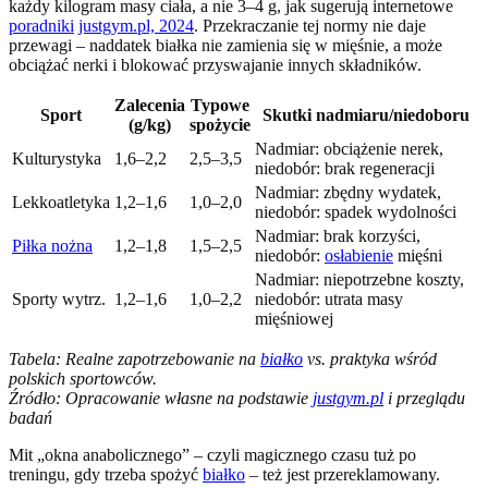
każdy kilogram masy ciała, a nie 3–4 g, jak sugerują internetowe
poradniki
justgym.pl, 2024
. Przekraczanie tej normy nie daje
przewagi – naddatek białka nie zamienia się w mięśnie, a może
obciążać nerki i blokować przyswajanie innych składników.
Zalecenia
Typowe
Sport
Skutki nadmiaru/niedoboru
(g/kg)
spożycie
Nadmiar: obciążenie nerek,
Kulturystyka
1,6–2,2
2,5–3,5
niedobór: brak regeneracji
Nadmiar: zbędny wydatek,
Lekkoatletyka
1,2–1,6
1,0–2,0
niedobór: spadek wydolności
Nadmiar: brak korzyści,
Piłka nożna
1,2–1,8
1,5–2,5
niedobór:
osłabienie
mięśni
Nadmiar: niepotrzebne koszty,
Sporty wytrz.
1,2–1,6
1,0–2,2
niedobór: utrata masy
mięśniowej
Tabela: Realne zapotrzebowanie na
białko
vs. praktyka wśród
polskich sportowców.
Źródło: Opracowanie własne na podstawie
justgym.pl
i przeglądu
badań
Mit „okna anabolicznego” – czyli magicznego czasu tuż po
treningu, gdy trzeba spożyć
białko
– też jest przereklamowany.