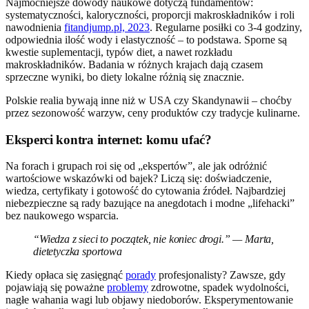
Najmocniejsze dowody naukowe dotyczą fundamentów:
systematyczności, kaloryczności, proporcji makroskładników i roli
nawodnienia
fitandjump.pl, 2023
. Regularne posiłki co 3-4 godziny,
odpowiednia ilość wody i elastyczność – to podstawa. Sporne są
kwestie suplementacji, typów diet, a nawet rozkładu
makroskładników. Badania w różnych krajach dają czasem
sprzeczne wyniki, bo diety lokalne różnią się znacznie.
Polskie realia bywają inne niż w USA czy Skandynawii – choćby
przez sezonowość warzyw, ceny produktów czy tradycje kulinarne.
Eksperci kontra internet: komu ufać?
Na forach i grupach roi się od „ekspertów”, ale jak odróżnić
wartościowe wskazówki od bajek? Liczą się: doświadczenie,
wiedza, certyfikaty i gotowość do cytowania źródeł. Najbardziej
niebezpieczne są rady bazujące na anegdotach i modne „lifehacki”
bez naukowego wsparcia.
“Wiedza z sieci to początek, nie koniec drogi.” — Marta,
dietetyczka sportowa
Kiedy opłaca się zasięgnąć
porady
profesjonalisty? Zawsze, gdy
pojawiają się poważne
problemy
zdrowotne, spadek wydolności,
nagłe wahania wagi lub objawy niedoborów. Eksperymentowanie