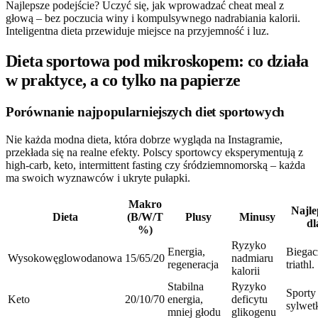
Najlepsze podejście? Uczyć się, jak wprowadzać cheat meal z
głową – bez poczucia winy i kompulsywnego nadrabiania kalorii.
Inteligentna dieta przewiduje miejsce na przyjemność i luz.
Dieta sportowa pod mikroskopem: co działa
w praktyce, a co tylko na papierze
Porównanie najpopularniejszych diet sportowych
Nie każda modna dieta, która dobrze wygląda na Instagramie,
przekłada się na realne efekty. Polscy sportowcy eksperymentują z
high-carb, keto, intermittent fasting czy śródziemnomorską – każda
ma swoich wyznawców i ukryte pułapki.
Makro
Najle
Dieta
(B/W/T
Plusy
Minusy
dl
%)
Ryzyko
Energia,
Biegac
Wysokowęglowodanowa
15/65/20
nadmiaru
regeneracja
triathl.
kalorii
Stabilna
Ryzyko
Sporty
Keto
20/10/70
energia,
deficytu
sylwe
mniej głodu
glikogenu