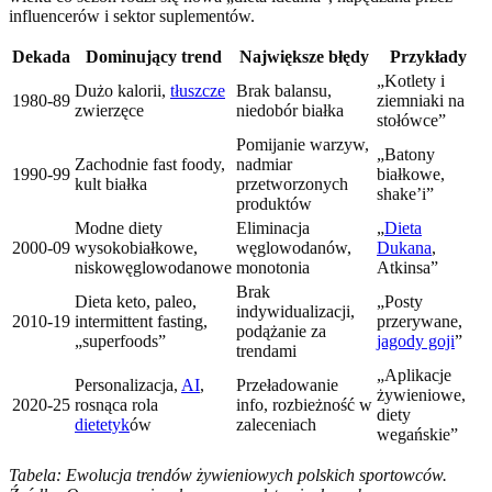
influencerów i sektor suplementów.
Dekada
Dominujący trend
Największe błędy
Przykłady
„Kotlety i
Dużo kalorii,
tłuszcze
Brak balansu,
1980-89
ziemniaki na
zwierzęce
niedobór białka
stołówce”
Pomijanie warzyw,
„Batony
Zachodnie fast foody,
nadmiar
1990-99
białkowe,
kult białka
przetworzonych
shake’i”
produktów
Modne diety
Eliminacja
„
Dieta
2000-09
wysokobiałkowe,
węglowodanów,
Dukana
,
niskowęglowodanowe
monotonia
Atkinsa”
Brak
Dieta keto, paleo,
„Posty
indywidualizacji,
2010-19
intermittent fasting,
przerywane,
podążanie za
„superfoods”
jagody goji
”
trendami
„Aplikacje
Personalizacja,
AI
,
Przeładowanie
żywieniowe,
2020-25
rosnąca rola
info, rozbieżność w
diety
dietetyk
ów
zaleceniach
wegańskie”
Tabela: Ewolucja trendów żywieniowych polskich sportowców.