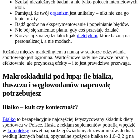
Szukaj niezależnych badań, a nie tylko poleceń internetowych
idoli.
Pamiętaj, że twój
organizm
jest unikalny – nikt nie zna go
lepiej niż ty.
Bądź gotów na eksperymentowanie i popełnianie błędów.
Nie bój się zmieniać planu, gdy coś przestaje działać.
Korzystaj z narzędzi takich jak
dietetyk.ai
, które bazują na
personalizacji, a nie modach.
Różnica między marketingiem a nauką w sektorze odżywiania
sportowego jest ogromna. Wartościowe rady nie zawsze brzmią
efektownie, ale przynoszą efekty – i to jest prawdziwa przewaga.
Makroskładniki pod lupą: ile białka,
tłuszczu i węglowodanów naprawdę
potrzebujesz
Białko – kult czy konieczność?
Białko
to bezapelacyjnie najczęściej fetyszyzowany składnik diety
sportowca w Polsce. Hasła z reklam suplementów potrafią wpędzić
w
kompleksy
nawet najbardziej świadomych zawodników. Jednak
według licznych badań, optymalne spożycie białka to 1,6–2,2 g na