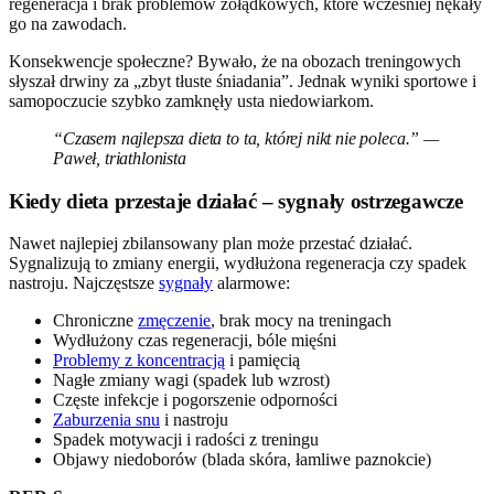
regeneracja i brak problemów żołądkowych, które wcześniej nękały
go na zawodach.
Konsekwencje społeczne? Bywało, że na obozach treningowych
słyszał drwiny za „zbyt tłuste śniadania”. Jednak wyniki sportowe i
samopoczucie szybko zamknęły usta niedowiarkom.
“Czasem najlepsza dieta to ta, której nikt nie poleca.” —
Paweł, triathlonista
Kiedy dieta przestaje działać – sygnały ostrzegawcze
Nawet najlepiej zbilansowany plan może przestać działać.
Sygnalizują to zmiany energii, wydłużona regeneracja czy spadek
nastroju. Najczęstsze
sygnały
alarmowe:
Chroniczne
zmęczenie
, brak mocy na treningach
Wydłużony czas regeneracji, bóle mięśni
Problemy z koncentracją
i pamięcią
Nagłe zmiany wagi (spadek lub wzrost)
Częste infekcje i pogorszenie odporności
Zaburzenia snu
i nastroju
Spadek motywacji i radości z treningu
Objawy niedoborów (blada skóra, łamliwe paznokcie)