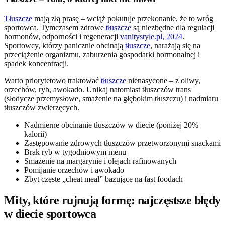
Tłuszcze
mają złą prasę – wciąż pokutuje przekonanie, że to wróg
sportowca. Tymczasem zdrowe
tłuszcze
są niezbędne dla regulacji
hormonów, odporności i regeneracji
vanitystyle.pl, 2024
.
Sportowcy, którzy panicznie obcinają
tłuszcze
, narażają się na
przeciążenie organizmu, zaburzenia gospodarki hormonalnej i
spadek koncentracji.
Warto priorytetowo traktować
tłuszcze
nienasycone – z oliwy,
orzechów, ryb, awokado. Unikaj natomiast tłuszczów trans
(słodycze przemysłowe, smażenie na głębokim tłuszczu) i nadmiaru
tłuszczów zwierzęcych.
Nadmierne obcinanie tłuszczów w diecie (poniżej 20%
kalorii)
Zastępowanie zdrowych tłuszczów przetworzonymi snackami
Brak ryb w tygodniowym menu
Smażenie na margarynie i olejach rafinowanych
Pomijanie orzechów i awokado
Zbyt częste „cheat meal” bazujące na fast foodach
Mity, które rujnują formę: najczęstsze błędy
w diecie sportowca