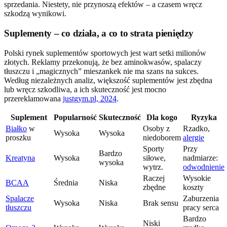
sprzedania. Niestety, nie przynoszą efektów – a czasem wręcz
szkodzą wynikowi.
Suplementy – co działa, a co to strata pieniędzy
Polski rynek suplementów sportowych jest wart setki milionów
złotych. Reklamy przekonują, że bez aminokwasów, spalaczy
tłuszczu i „magicznych” mieszankek nie ma szans na sukces.
Według niezależnych analiz, większość suplementów jest zbędna
lub wręcz szkodliwa, a ich skuteczność jest mocno
przereklamowana
justgym.pl, 2024
.
Suplement
Popularność
Skuteczność
Dla kogo
Ryzyka
Białko
w
Osoby z
Rzadko,
Wysoka
Wysoka
proszku
niedoborem
alergie
Sporty
Przy
Bardzo
Kreatyna
Wysoka
siłowe,
nadmiarze:
wysoka
wytrz.
odwodnienie
Raczej
Wysokie
BCAA
Średnia
Niska
zbędne
koszty
Spalacze
Zaburzenia
Wysoka
Niska
Brak sensu
tłuszczu
pracy serca
Bardzo
Niski