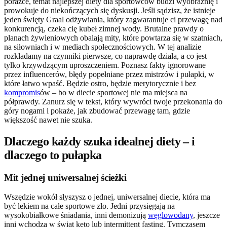
porażce, temat najlepszej diety dla sportowców budzi wyobraźnię i
prowokuje do niekończących się dyskusji. Jeśli sądzisz, że istnieje
jeden święty Graal odżywiania, który zagwarantuje ci przewagę nad
konkurencją, czeka cię kubeł zimnej wody. Brutalne prawdy o
planach żywieniowych obalają mity, które powtarza się w szatniach,
na siłowniach i w mediach społecznościowych. W tej analizie
rozkładamy na czynniki pierwsze, co naprawdę działa, a co jest
tylko krzywdzącym uproszczeniem. Poznasz fakty ignorowane
przez influencerów, błędy popełniane przez mistrzów i pułapki, w
które łatwo wpaść. Będzie ostro, będzie merytorycznie i bez
kompromis
ów – bo w diecie sportowej nie ma miejsca na
półprawdy. Zanurz się w tekst, który wywróci twoje przekonania do
góry nogami i pokaże, jak zbudować przewagę tam, gdzie
większość nawet nie szuka.
Dlaczego każdy szuka idealnej diety – i
dlaczego to pułapka
Mit jednej uniwersalnej ścieżki
Wszędzie wokół słyszysz o jednej, uniwersalnej diecie, która ma
być lekiem na całe sportowe zło. Jedni przysięgają na
wysokobiałkowe śniadania, inni demonizują
węglowodany
, jeszcze
inni wchodzą w świat keto lub intermittent fasting. Tymczasem