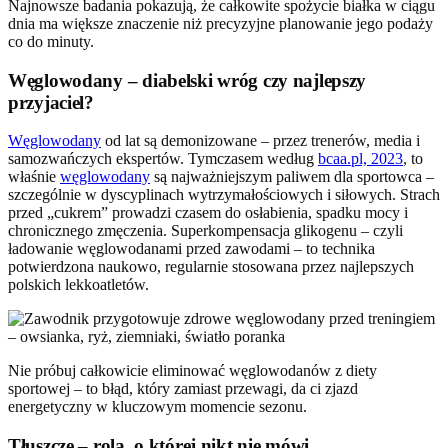
Najnowsze badania pokazują, że całkowite spożycie białka w ciągu
dnia ma większe znaczenie niż precyzyjne planowanie jego podaży
co do minuty.
Węglowodany – diabelski wróg czy najlepszy
przyjaciel?
Węglowodany
od lat są demonizowane – przez trenerów, media i
samozwańczych ekspertów. Tymczasem według
bcaa.pl, 2023
, to
właśnie
węglowodany
są najważniejszym paliwem dla sportowca –
szczególnie w dyscyplinach wytrzymałościowych i siłowych. Strach
przed „cukrem” prowadzi czasem do osłabienia, spadku mocy i
chronicznego zmęczenia. Superkompensacja glikogenu – czyli
ładowanie węglowodanami przed zawodami – to technika
potwierdzona naukowo, regularnie stosowana przez najlepszych
polskich lekkoatletów.
Nie próbuj całkowicie eliminować węglowodanów z diety
sportowej – to błąd, który zamiast przewagi, da ci zjazd
energetyczny w kluczowym momencie sezonu.
Tłuszcze – rola, o której nikt nie mówi