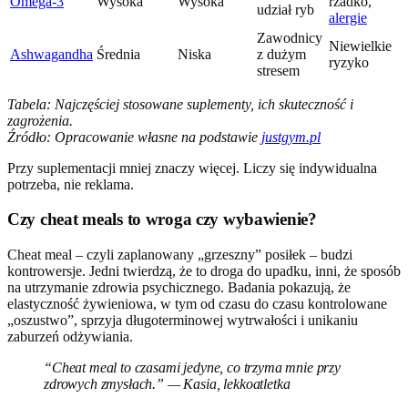
Omega-3
Wysoka
Wysoka
rzadko,
udział ryb
alergie
Zawodnicy
Niewielkie
Ashwagandha
Średnia
Niska
z dużym
ryzyko
stresem
Tabela: Najczęściej stosowane suplementy, ich skuteczność i
zagrożenia.
Źródło: Opracowanie własne na podstawie
justgym.pl
Przy suplementacji mniej znaczy więcej. Liczy się indywidualna
potrzeba, nie reklama.
Czy cheat meals to wroga czy wybawienie?
Cheat meal – czyli zaplanowany „grzeszny” posiłek – budzi
kontrowersje. Jedni twierdzą, że to droga do upadku, inni, że sposób
na utrzymanie zdrowia psychicznego. Badania pokazują, że
elastyczność żywieniowa, w tym od czasu do czasu kontrolowane
„oszustwo”, sprzyja długoterminowej wytrwałości i unikaniu
zaburzeń odżywiania.
“Cheat meal to czasami jedyne, co trzyma mnie przy
zdrowych zmysłach.” — Kasia, lekkoatletka