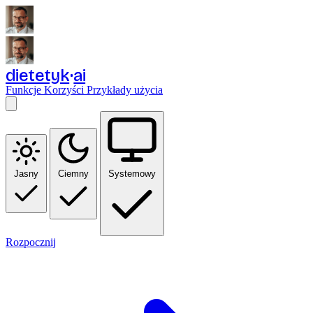
dietetyk
ai
Funkcje
Korzyści
Przykłady użycia
Jasny
Ciemny
Systemowy
Rozpocznij