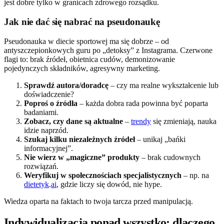
jest dobre tylko w granicach zdrowego rozsądku.
Jak nie dać się nabrać na pseudonaukę
Pseudonauka w diecie sportowej ma się dobrze – od
antyszczepionkowych guru po „detoksy” z Instagrama. Czerwone
flagi to: brak źródeł, obietnica cudów, demonizowanie
pojedynczych składników, agresywny marketing.
Sprawdź autora/doradcę
– czy ma realne wykształcenie lub
doświadczenie?
Poproś o źródła
– każda dobra rada powinna być poparta
badaniami.
Zobacz, czy dane są aktualne
–
trendy
się zmieniają, nauka
idzie naprzód.
Szukaj kilku niezależnych źródeł
– unikaj „bańki
informacyjnej”.
Nie wierz w „magiczne” produkty
– brak cudownych
rozwiązań.
Weryfikuj w społecznościach specjalistycznych
– np. na
dietetyk
.
ai
, gdzie liczy się dowód, nie hype.
Wiedza oparta na faktach to twoja tarcza przed manipulacją.
Indywidualizacja ponad wszystko: dlaczego