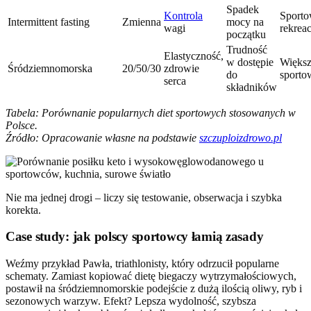
Spadek
Kontrola
Sport
Intermittent fasting
Zmienna
mocy na
wagi
rekreac
początku
Trudność
Elastyczność,
w dostępie
Większ
Śródziemnomorska
20/50/30
zdrowie
do
sport
serca
składników
Tabela: Porównanie popularnych diet sportowych stosowanych w
Polsce.
Źródło: Opracowanie własne na podstawie
szczuploizdrowo.pl
Nie ma jednej drogi – liczy się testowanie, obserwacja i szybka
korekta.
Case study: jak polscy sportowcy łamią zasady
Weźmy przykład Pawła, triathlonisty, który odrzucił popularne
schematy. Zamiast kopiować dietę biegaczy wytrzymałościowych,
postawił na śródziemnomorskie podejście z dużą ilością oliwy, ryb i
sezonowych warzyw. Efekt? Lepsza wydolność, szybsza