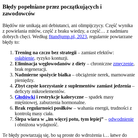
Błędy popełniane przez początkujących i
zawodowców
Błędów nie unikają ani debiutanci, ani olimpijczycy. Część wynika
z powielania mitów, część z braku wiedzy, a część… z nadmiaru
dobrych chęci. Według
fitandjump.pl, 2023
, regularnie powtarzane
błędy to:
Trening na czczo bez strategii
– zamiast efektów:
osłabienie
, ryzyko kontuzji.
Eliminacja węglowodanów z diety
– chroniczne
zmęczenie
,
brak regeneracji.
Nadmierne spożycie białka
– obciążenie nerek, marnowanie
pieniędzy.
Zbyt częste korzystanie z suplementów zamiast jedzenia
–
deficyty mikroelementów.
Głodówki
i restrykcje kaloryczne
– spadek masy
mięśniowej, zaburzenia hormonalne.
Brak regularności posiłków
– wahania energii, trudności z
kontrolą masy ciała.
Ślepa wiara w „im więcej potu, tym lepiej”
–
odwodnienie
i obniżona wydajność.
Te błędy powtarzają się, bo są proste do wdrożenia i… łatwe do