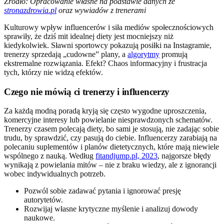
Źródło: Opracowanie własne na podstawie danych ze
stronazdrowia.pl
oraz wywiadów z trenerami
Kulturowy wpływ influencerów i siła mediów społecznościowych
sprawiły, że dziś mit idealnej diety jest mocniejszy niż
kiedykolwiek. Sławni sportowcy pokazują posiłki na Instagramie,
trenerzy sprzedają „cudowne” plany, a
algorytmy
promują
ekstremalne rozwiązania. Efekt? Chaos informacyjny i frustracja
tych, którzy nie widzą efektów.
Czego nie mówią ci trenerzy i influencerzy
Za każdą modną poradą kryją się często wygodne uproszczenia,
komercyjne interesy lub powielanie niesprawdzonych schematów.
Trenerzy czasem polecają diety, bo sami je stosują, nie zadając sobie
trudu, by sprawdzić, czy pasują do ciebie. Influencerzy zarabiają na
polecaniu suplementów i planów dietetycznych, które mają niewiele
wspólnego z nauką. Według
fitandjump.pl, 2023
, najgorsze błędy
wynikają z powielania mitów – nie z braku wiedzy, ale z ignorancji
wobec indywidualnych potrzeb.
Pozwól sobie zadawać pytania i ignorować presję
autorytetów.
Rozwijaj własne krytyczne myślenie i analizuj dowody
naukowe.