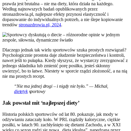
prawda jest brutalna – nie ma diety, która działa na każdego.
Według najnowszych badań opublikowanych przez
stronazdrowia.pl, najlepsze efekty przynosi elastyczność i
dopasowanie do indywidualnych potrzeb, a nie ślepe kopiowanie
trendów
stronazdrowia.pl, 2024
.
Dlaczego jednak tak wielu sportowców szuka prostych rozwiązań?
Psychologicznie prostota daje złudzenie bezpieczeństwa i kontroli,
nawet jeśli to pułapka. Kiedy słyszysz, że wystarczy zrezygnować z
jednego składnika lub zmienić porę posiłku, jesteś skłonny
uwierzyć, bo to łatwe. Niestety w sporcie rządzi złożoność, a na nią
nie ma prostych recept.
“Nie ma jednej drogi – i nigdy nie było.” — Michał,
dietetyk
sportowy
Jak powstał mit ‘najlepszej diety’
Historia polskich sportowców od lat 80. pokazuje, jak mody w
odżywianiu zataczały koło. W PRL rządziły kaloryczne, ciężkie
posiłki, w latach 90. zachłyśnięto się dietami Zachodu, a w XXI
wieku co sezon rodzi się nowa „dieta idealna”, napędzana przez