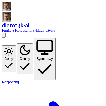
dietetyk
ai
Funkcje
Korzyści
Przykłady użycia
Jasny
Ciemny
Systemowy
Rozpocznij