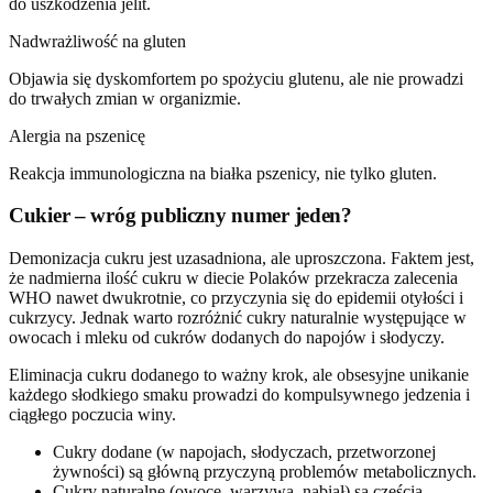
do uszkodzenia jelit.
Nadwrażliwość na gluten
Objawia się dyskomfortem po spożyciu glutenu, ale nie prowadzi
do trwałych zmian w organizmie.
Alergia na pszenicę
Reakcja immunologiczna na białka pszenicy, nie tylko gluten.
Cukier – wróg publiczny numer jeden?
Demonizacja cukru jest uzasadniona, ale uproszczona. Faktem jest,
że nadmierna ilość cukru w diecie Polaków przekracza zalecenia
WHO nawet dwukrotnie, co przyczynia się do epidemii otyłości i
cukrzycy. Jednak warto rozróżnić cukry naturalnie występujące w
owocach i mleku od cukrów dodanych do napojów i słodyczy.
Eliminacja cukru dodanego to ważny krok, ale obsesyjne unikanie
każdego słodkiego smaku prowadzi do kompulsywnego jedzenia i
ciągłego poczucia winy.
Cukry dodane (w napojach, słodyczach, przetworzonej
żywności) są główną przyczyną problemów metabolicznych.
Cukry naturalne (owoce, warzywa, nabiał) są częścią