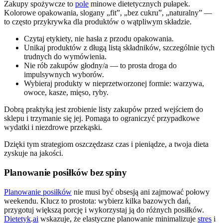
Zakupy spożywcze to
pole
minowe dietetycznych pułapek.
Kolorowe opakowania, slogany „fit”, „bez cukru”, „naturalny” —
to często przykrywka dla produktów o wątpliwym składzie.
Czytaj etykiety, nie hasła z przodu opakowania.
Unikaj produktów z długą listą składników, szczególnie tych
trudnych do wymówienia.
Nie rób zakupów głodny/a — to prosta droga do
impulsywnych wyborów.
Wybieraj produkty w nieprzetworzonej formie: warzywa,
owoce, kasze, mięso, ryby.
Dobrą praktyką jest zrobienie listy zakupów przed wejściem do
sklepu i trzymanie się jej. Pomaga to ograniczyć przypadkowe
wydatki i niezdrowe przekąski.
Dzięki tym strategiom oszczędzasz czas i pieniądze, a twoja dieta
zyskuje na jakości.
Planowanie posiłków bez spiny
Planowanie posiłków
nie musi być obsesją ani zajmować połowy
weekendu. Klucz to prostota: wybierz kilka bazowych dań,
przygotuj większą porcję i wykorzystaj ją do różnych posiłków.
Dietetyk
.
ai
wskazuje, że elastyczne planowanie minimalizuje
stres
i