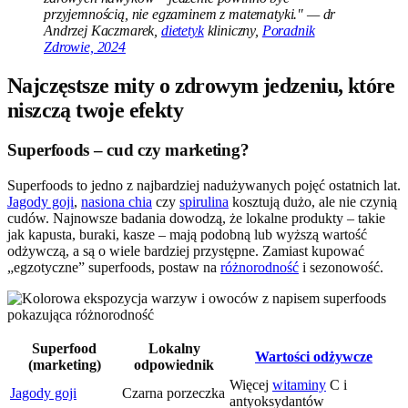
przyjemnością, nie egzaminem z matematyki." — dr
Andrzej Kaczmarek,
dietetyk
kliniczny,
Poradnik
Zdrowie, 2024
Najczęstsze mity o zdrowym jedzeniu, które
niszczą twoje efekty
Superfoods – cud czy marketing?
Superfoods to jedno z najbardziej nadużywanych pojęć ostatnich lat.
Jagody goji
,
nasiona chia
czy
spirulina
kosztują dużo, ale nie czynią
cudów. Najnowsze badania dowodzą, że lokalne produkty – takie
jak kapusta, buraki, kasze – mają podobną lub wyższą wartość
odżywczą, a są o wiele bardziej przystępne. Zamiast kupować
„egzotyczne” superfoods, postaw na
różnorodność
i sezonowość.
Superfood
Lokalny
Wartości odżywcze
(marketing)
odpowiednik
Więcej
witaminy
C i
Jagody goji
Czarna porzeczka
antyoksydantów