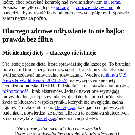
którzy chcą odzyskać kontrolę nad swoim zdrowiem
tu i teraz
.
Poznasz nie tylko najlepsze
porady
na
zdrowe odżywianie
, ale i
narzędzia, by odróżnić fakty od internetowych półprawd. Sprawdź,
zanim będzie za późno.
Dlaczego zdrowe odżywianie to nie bajka:
prawda bez filtra
Mit idealnej diety – dlaczego nie istnieje
Nie istnieje jedna dieta, która sprawdzi się dla każdego. To brutalna
prawda, o której specjaliści mówią od lat, ale branża dietetyczna
woli sprzedawać uniwersalne rozwiązania. Według
rankingu U.S.
News & World Report 2023-2024
, najwyżej oceniane diety —
śródziemnomorska, DASH i fleksitariańska — stawiają na prostotę,
różnorodność
i brak ekstremów. Jednak nawet one wymagają
indywidualnego dopasowania: twoje ciało, historia chorób i styl
życia to kluczowe współczynniki, których nie uwzględni żadna
„gotowa” dieta z internetu.
Dietetyk
.
ai
, bazując na najnowszych
badaniach, potwierdza, że personalizacja to podstawa skutecznych
zmian nawyków (
dietetyk
.
ai
/personalizacja-diety).
"Nie istnieje jedna dieta idealna dla wszystkich –
kluczowe są indywidualne potrzeby, historia zdrowotna i