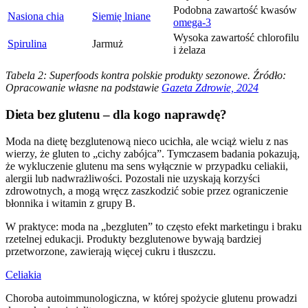
Podobna zawartość kwasów
Nasiona chia
Siemię lniane
omega-3
Wysoka zawartość chlorofilu
Spirulina
Jarmuż
i żelaza
Tabela 2: Superfoods kontra polskie produkty sezonowe. Źródło:
Opracowanie własne na podstawie
Gazeta Zdrowie, 2024
Dieta bez glutenu – dla kogo naprawdę?
Moda na dietę bezglutenową nieco ucichła, ale wciąż wielu z nas
wierzy, że gluten to „cichy zabójca”. Tymczasem badania pokazują,
że wykluczenie glutenu ma sens wyłącznie w przypadku celiakii,
alergii lub nadwrażliwości. Pozostali nie uzyskają korzyści
zdrowotnych, a mogą wręcz zaszkodzić sobie przez ograniczenie
błonnika i witamin z grupy B.
W praktyce: moda na „bezgluten” to często efekt marketingu i braku
rzetelnej edukacji. Produkty bezglutenowe bywają bardziej
przetworzone, zawierają więcej cukru i tłuszczu.
Celiakia
Choroba autoimmunologiczna, w której spożycie glutenu prowadzi