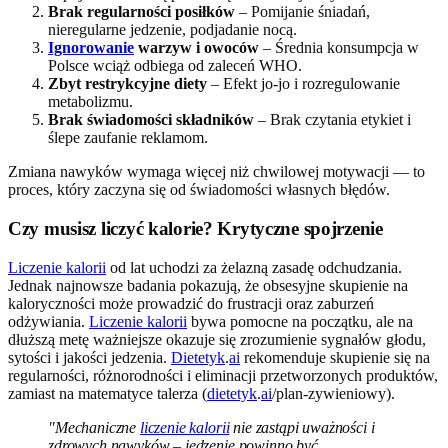
Brak regularności posiłków
– Pomijanie śniadań,
nieregularne jedzenie, podjadanie nocą.
Ignorowanie
warzyw i owoców
– Średnia konsumpcja w
Polsce wciąż odbiega od zaleceń WHO.
Zbyt restrykcyjne diety
– Efekt jo-jo i rozregulowanie
metabolizmu.
Brak świadomości składników
– Brak czytania etykiet i
ślepe zaufanie reklamom.
Zmiana nawyków wymaga więcej niż chwilowej motywacji — to
proces, który zaczyna się od świadomości własnych błędów.
Czy musisz liczyć kalorie? Krytyczne spojrzenie
Liczenie kalorii
od lat uchodzi za żelazną zasadę odchudzania.
Jednak najnowsze badania pokazują, że obsesyjne skupienie na
kaloryczności może prowadzić do frustracji oraz zaburzeń
odżywiania.
Liczenie kalorii
bywa pomocne na początku, ale na
dłuższą metę ważniejsze okazuje się zrozumienie sygnałów głodu,
sytości i jakości jedzenia.
Dietetyk
.
ai
rekomenduje skupienie się na
regularności, różnorodności i eliminacji przetworzonych produktów,
zamiast na matematyce talerza (
dietetyk
.
ai
/plan-zywieniowy).
"Mechaniczne
liczenie kalorii
nie zastąpi uważności i
zdrowych nawyków – jedzenie powinno być