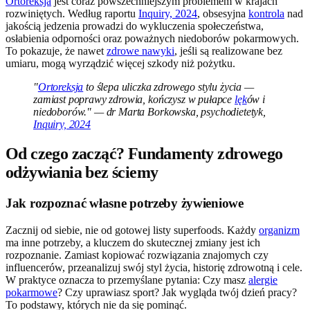
Ortoreksja
jest coraz powszechniejszym problemem w krajach
rozwiniętych. Według raportu
Inquiry, 2024
, obsesyjna
kontrola
nad
jakością jedzenia prowadzi do wykluczenia społeczeństwa,
osłabienia odporności oraz poważnych niedoborów pokarmowych.
To pokazuje, że nawet
zdrowe nawyki
, jeśli są realizowane bez
umiaru, mogą wyrządzić więcej szkody niż pożytku.
"
Ortoreksja
to ślepa uliczka zdrowego stylu życia —
zamiast poprawy zdrowia, kończysz w pułapce
lęk
ów i
niedoborów." — dr Marta Borkowska, psychodietetyk,
Inquiry, 2024
Od czego zacząć? Fundamenty zdrowego
odżywiania bez ściemy
Jak rozpoznać własne potrzeby żywieniowe
Zacznij od siebie, nie od gotowej listy superfoods. Każdy
organizm
ma inne potrzeby, a kluczem do skutecznej zmiany jest ich
rozpoznanie. Zamiast kopiować rozwiązania znajomych czy
influencerów, przeanalizuj swój styl życia, historię zdrowotną i cele.
W praktyce oznacza to przemyślane pytania: Czy masz
alergie
pokarmowe
? Czy uprawiasz sport? Jak wygląda twój dzień pracy?
To podstawy, których nie da się pominąć.