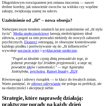
Długofalowym rozwiązaniem jest zmiana otoczenia — nawet
drobne korekty, jak ustawienie owoców na widoku czy wspólne
zakupy, zwiększają szansę na sukces.
Uzależnienie od „fit” – nowa obsesja?
Niebezpiecznym trendem ostatnich lat jest uzależnienie od „fit stylu
życia”.
Media społecznościowe
lansują niedościgniony ideał
zdrowia, a pogoń za nim prowadzi niekiedy do nowych zaburzeń
psychicznych.
Eksperci
ostrzegają, że obsesyjne kontrolowanie
każdego posiłku i porównywanie się do „fit influencerów”
wywołuje
poczucie winy
i
wykluczenie społeczne
.
"Pogoń za idealnie czystą dietą prowadzi do tego, że
jedzenie przestaje być źródłem przyjemności, a staje się
powodem
lęk
ów i samotności." — mgr Agnieszka
Jastrzębska,
psycholog
,
Raport Inquiry, 2024
Równowaga i zdrowy rozsądek — to klucz do trwałych zmian.
Warto pamiętać, że
zdrowe odżywianie
nie polega na perfekcji, ale
na elastyczności i akceptacji siebie.
Strategie, które naprawdę działają:
praktyczne porady na każdy dzień