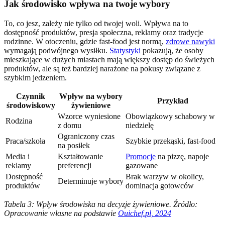
Jak środowisko wpływa na twoje wybory
To, co jesz, zależy nie tylko od twojej woli. Wpływa na to
dostępność produktów, presja społeczna, reklamy oraz tradycje
rodzinne. W otoczeniu, gdzie fast-food jest normą,
zdrowe nawyki
wymagają podwójnego wysiłku.
Statystyki
pokazują, że osoby
mieszkające w dużych miastach mają większy dostęp do świeżych
produktów, ale są też bardziej narażone na pokusy związane z
szybkim jedzeniem.
Czynnik
Wpływ na wybory
Przykład
środowiskowy
żywieniowe
Wzorce wyniesione
Obowiązkowy schabowy w
Rodzina
z domu
niedzielę
Ograniczony czas
Praca/szkoła
Szybkie przekąski, fast-food
na posiłek
Media i
Kształtowanie
Promocje
na pizzę, napoje
reklamy
preferencji
gazowane
Dostępność
Brak warzyw w okolicy,
Determinuje wybory
produktów
dominacja gotowców
Tabela 3: Wpływ środowiska na decyzje żywieniowe. Źródło:
Opracowanie własne na podstawie
Ouichef.pl, 2024