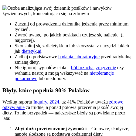
Zacznij od prowadzenia dziennika jedzenia przez minimum
tydzień.
Zwróć uwagę, po jakich posiłkach czujesz się najlepiej (i
najgorzej).
Skonsultuj się z dietetykiem lub skorzystaj z narzędzi takich
jak
dietetyk
.
ai
.
Zadbaj o podstawowe
badania laboratoryjne
przed radykalną
zmianą diety.
Nie ignoruj sygnałów ciała –
ból brzucha
,
zmęczenie
czy
wahania nastroju mogą wskazywać na
nietolerancje
pokarmowe
lub niedobory.
Błędy, które popełnia 90% Polaków
Według raportu
Inquiry, 2024
, aż 41% Polaków uważa
zdrowe
odżywianie
za trudne, a ponad połowa przecenia jakość swojej
diety. To nie przypadek — najczęstsze błędy są powielane przez
lata:
Zbyt dużo przetworzonej żywności
– Gotowce, słodycze,
napoje słodzone są podstawą codziennej diety.