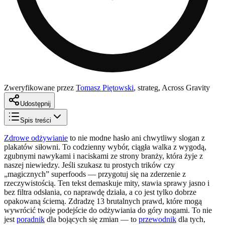
Zweryfikowane przez
Tomasz Piętowski
,
strateg, Across Gravity
Udostępnij
Spis treści
Zdrowe odżywianie
to nie modne hasło ani chwytliwy slogan z
plakatów siłowni. To codzienny wybór, ciągła walka z wygodą,
zgubnymi nawykami i naciskami ze strony branży, która żyje z
naszej niewiedzy. Jeśli szukasz tu prostych trików czy
„magicznych” superfoods — przygotuj się na zderzenie z
rzeczywistością. Ten tekst demaskuje mity, stawia sprawy jasno i
bez filtra odsłania, co naprawdę działa, a co jest tylko dobrze
opakowaną ściemą. Zdradzę 13 brutalnych prawd, które mogą
wywrócić twoje podejście do odżywiania do góry nogami. To nie
jest
poradnik
dla bojących się zmian — to
przewodnik
dla tych,