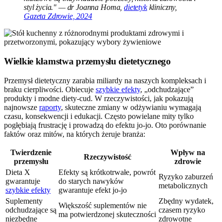
styl życia." — dr Joanna Homa,
dietetyk
kliniczny,
Gazeta Zdrowie, 2024
Wielkie kłamstwa przemysłu dietetycznego
Przemysł dietetyczny zarabia miliardy na naszych kompleksach i
braku cierpliwości. Obiecuje
szybkie efekty
, „odchudzające”
produkty i modne diety-cud. W rzeczywistości, jak pokazują
najnowsze
raporty
, skuteczne zmiany w odżywianiu wymagają
czasu, konsekwencji i edukacji. Często powielane mity tylko
pogłębiają frustrację i prowadzą do efektu jo-jo. Oto porównanie
faktów oraz mitów, na których żeruje branża:
Twierdzenie
Wpływ na
Rzeczywistość
przemysłu
zdrowie
Dieta X
Efekty są krótkotrwałe, powrót
Ryzyko zaburzeń
gwarantuje
do starych nawyków
metabolicznych
szybkie efekty
gwarantuje efekt jo-jo
Suplementy
Zbędny wydatek,
Większość suplementów nie
odchudzające są
czasem ryzyko
ma potwierdzonej skuteczności
niezbędne
zdrowotne