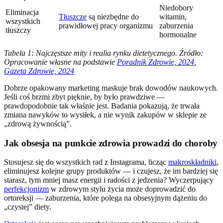
Niedobory
Eliminacja
Tłuszcze
są niezbędne do
witamin,
wszystkich
prawidłowej pracy organizmu
zaburzenia
tłuszczy
hormonalne
Tabela 1: Najczęstsze mity i realia rynku dietetycznego. Źródło:
Opracowanie własne na podstawie
Poradnik Zdrowie, 2024
,
Gazeta Zdrowie, 2024
Dobrze opakowany marketing maskuje brak dowodów naukowych.
Jeśli coś brzmi zbyt pięknie, by było prawdziwe —
prawdopodobnie tak właśnie jest. Badania pokazują, że trwała
zmiana nawyków to wysiłek, a nie wynik zakupów w sklepie ze
„zdrową żywnością”.
Jak obsesja na punkcie zdrowia prowadzi do choroby
Stosujesz się do wszystkich rad z Instagrama, licząc
makroskładniki
,
eliminujesz kolejne grupy produktów — i czujesz, że im bardziej się
starasz, tym mniej masz energii i radości z jedzenia? Wyczerpujący
perfekcjonizm
w zdrowym stylu życia może doprowadzić do
ortoreksji — zaburzenia, które polega na obsesyjnym dążeniu do
„czystej” diety.