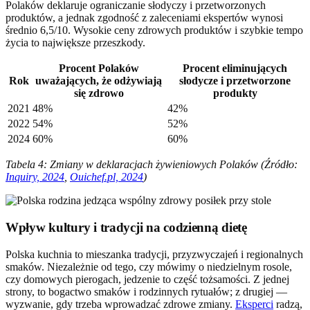
Polaków deklaruje ograniczanie słodyczy i przetworzonych
produktów, a jednak zgodność z zaleceniami ekspertów wynosi
średnio 6,5/10. Wysokie ceny zdrowych produktów i szybkie tempo
życia to największe przeszkody.
Procent Polaków
Procent eliminujących
Rok
uważających, że odżywiają
słodycze i przetworzone
się zdrowo
produkty
2021
48%
42%
2022
54%
52%
2024
60%
60%
Tabela 4: Zmiany w deklaracjach żywieniowych Polaków (Źródło:
Inquiry, 2024
,
Ouichef.pl, 2024
)
Wpływ kultury i tradycji na codzienną dietę
Polska kuchnia to mieszanka tradycji, przyzwyczajeń i regionalnych
smaków. Niezależnie od tego, czy mówimy o niedzielnym rosole,
czy domowych pierogach, jedzenie to część tożsamości. Z jednej
strony, to bogactwo smaków i rodzinnych rytuałów; z drugiej —
wyzwanie, gdy trzeba wprowadzać zdrowe zmiany.
Eksperci
radzą,