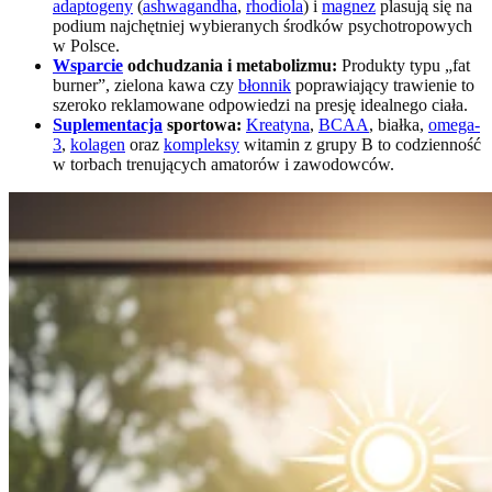
adaptogeny
(
ashwagandha
,
rhodiola
) i
magnez
plasują się na
podium najchętniej wybieranych środków psychotropowych
w Polsce.
Wsparcie
odchudzania i metabolizmu:
Produkty typu „fat
burner”, zielona kawa czy
błonnik
poprawiający trawienie to
szeroko reklamowane odpowiedzi na presję idealnego ciała.
Suplementacja
sportowa:
Kreatyna
,
BCAA
, białka,
omega-
3
,
kolagen
oraz
kompleksy
witamin z grupy B to codzienność
w torbach trenujących amatorów i zawodowców.