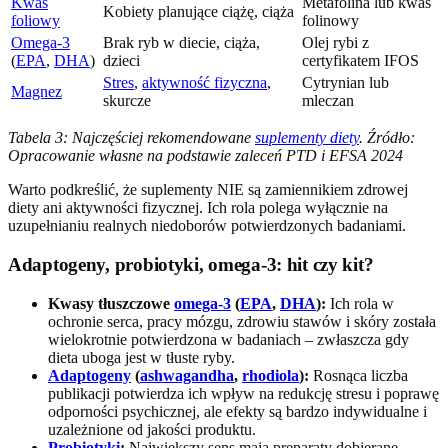
Kwas
Metafolina lub kwas
Kobiety planujące ciążę, ciąża
foliowy
folinowy
Omega-3
Brak ryb w diecie, ciąża,
Olej rybi z
(
EPA
,
DHA
)
dzieci
certyfikatem IFOS
Stres
,
aktywność fizyczna
,
Cytrynian lub
Magnez
skurcze
mleczan
Tabela 3: Najczęściej rekomendowane
suplementy diety
. Źródło:
Opracowanie własne na podstawie zaleceń PTD i EFSA 2024
Warto podkreślić, że suplementy NIE są zamiennikiem zdrowej
diety ani aktywności fizycznej. Ich rola polega wyłącznie na
uzupełnianiu realnych niedoborów potwierdzonych badaniami.
Adaptogeny, probiotyki, omega-3: hit czy kit?
Kwasy tłuszczowe
omega-3
(
EPA
,
DHA
):
Ich rola w
ochronie serca, pracy mózgu, zdrowiu stawów i skóry została
wielokrotnie potwierdzona w badaniach – zwłaszcza gdy
dieta uboga jest w tłuste ryby.
Adaptogeny
(
ashwagandha
,
rhodiola
):
Rosnąca liczba
publikacji potwierdza ich wpływ na redukcję stresu i poprawę
odporności psychicznej, ale efekty są bardzo indywidualne i
uzależnione od jakości produktu.
Probiotyki
:
Największy sens mają preparaty dobierane