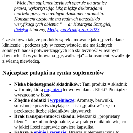
"Wiele firm suplementacyjnych operuje na granicy
prawa, wykorzystując lukę między deklaracjami
marketingowymi a realnym działaniem produktu.
Konsument często nie ma realnych narzędzi do
weryfikacji tych obietnic." — dr Katarzyna Szczygieł,
dietetyk
kliniczny,
Medycyna Praktyczna, 2023
Często bywa tak, że produkty są reklamowane jako „przebadane
klinicznie”, podczas gdy w rzeczywistości nie ma żadnych
solidnych badań potwierdzających ich skuteczność w realnych
dawkach. To wyrafinowana „grywalizacja” – konsument rywalizuje
z własną niewiedzą.
Najczęstsze pułapki na rynku suplementów
Niska biodostępność składników:
Tani produkt = składnik
w formie, którą
organizm
ledwo wchłania. Efekt? Pieniądze
wyrzucone w błoto.
Zbędne dodatki i
wypełniacze
:
Aromaty, barwniki,
substancje przeciwzbrylające – lista „gratisów” często
przekracza liczbę składników aktywnych.
Brak transparentności składu:
Mieszanki „proprietary
blend” – brzmi profesjonalnie, a w praktyce nikt nie wie, co i
w jakiej ilości naprawdę zawiera kapsułka.
Fałszywe
opinie
i
recenzje
:
Branża suplementacyjna to