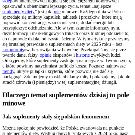
sklep
ów internetowych uginają się pod ciężarem kolorowych
opakowań z obietnicami lepszego życia, temat „najlepsze
suplementy diety
” jest jak
pole
minowe. Każdego dnia w Polsce
sprzedaje się miliony kapsułek, tabletek i proszków, które mają
poprawić koncentrację, wzmocnić serce, dodać energii lub
przyspieszyć odchudzanie. Ale w tym szumie informacyjnym,
dezinformacji i marketingowych trikach coraz trudniej oddzielić to,
co naprawdę działa, od czystej ściemy. W tym artykule przyjrzymy
się brutalnej prawdzie o suplementach diety w 2025 roku – bez
kompromis
ów, bez owijania w bawełnę. Przekopaliśmy się przez
twarde dane, fakty,
opinie
ekspertów i
historie
zwykłych ludzi.
Odkryjemy, które suplementy zasługują na miejsce w Twoim życiu,
a które powinny natychmiast trafić do kosza. Poznasz najnowsze
trendy
, ukryte pułapki i kryteria, które pozwolą nie dać się
naciągnąć. Zdejmujemy maski, obalamy mity i pokazujemy, jak nie
stracić zdrowia (i pieniędzy) w tej suplementacyjnej dżungli.
Dlaczego temat suplementów dzisiaj to pole
minowe
Jak suplementy stały się polskim fenomenem
Można spokojnie powiedzieć, że Polska zwariowała na punkcie
suplementów diety. Według danych rynkowych z 2024 roku, nasz