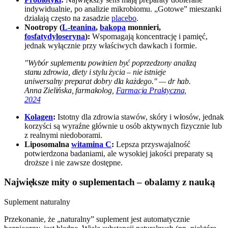
indywidualnie, po analizie mikrobiomu. „Gotowe” mieszanki
działają często na zasadzie
placebo
.
Nootropy (
L-teanina
,
bakopa
monnieri,
fosfatydyloseryna
):
Wspomagają koncentrację i pamięć,
jednak wyłącznie przy właściwych dawkach i formie.
"Wybór suplementu powinien być poprzedzony analizą
stanu zdrowia, diety i stylu życia – nie istnieje
uniwersalny preparat dobry dla każdego." — dr hab.
Anna Zielińska, farmakolog,
Farmacja Praktyczna,
2024
Kolagen
:
Istotny dla zdrowia stawów, skóry i włosów, jednak
korzyści są wyraźne głównie u osób aktywnych fizycznie lub
z realnymi niedoborami.
Liposomalna
witamina C
:
Lepsza przyswajalność
potwierdzona badaniami, ale wysokiej jakości preparaty są
droższe i nie zawsze dostępne.
Największe mity o suplementach – obalamy z nauką
Suplement naturalny
Przekonanie, że „naturalny” suplement jest automatycznie