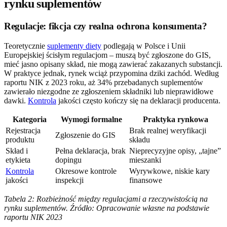
rynku suplementów
Regulacje: fikcja czy realna ochrona konsumenta?
Teoretycznie
suplementy diety
podlegają w Polsce i Unii
Europejskiej ścisłym regulacjom – muszą być zgłoszone do GIS,
mieć jasno opisany skład, nie mogą zawierać zakazanych substancji.
W praktyce jednak, rynek wciąż przypomina dziki zachód. Według
raportu NIK z 2023 roku, aż 34% przebadanych suplementów
zawierało niezgodne ze zgłoszeniem składniki lub nieprawidłowe
dawki.
Kontrola
jakości często kończy się na deklaracji producenta.
Kategoria
Wymogi formalne
Praktyka rynkowa
Rejestracja
Brak realnej weryfikacji
Zgłoszenie do GIS
produktu
składu
Skład i
Pełna deklaracja, brak
Nieprecyzyjne opisy, „tajne”
etykieta
dopingu
mieszanki
Kontrola
Okresowe kontrole
Wyrywkowe, niskie kary
jakości
inspekcji
finansowe
Tabela 2: Rozbieżność między regulacjami a rzeczywistością na
rynku suplementów. Źródło: Opracowanie własne na podstawie
raportu NIK 2023