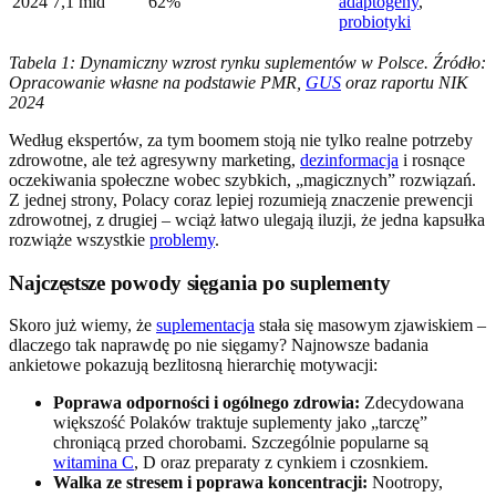
2024
7,1 mld
62%
adaptogeny
,
probiotyki
Tabela 1: Dynamiczny wzrost rynku suplementów w Polsce. Źródło:
Opracowanie własne na podstawie PMR,
GUS
oraz raportu NIK
2024
Według ekspertów, za tym boomem stoją nie tylko realne potrzeby
zdrowotne, ale też agresywny marketing,
dezinformacja
i rosnące
oczekiwania społeczne wobec szybkich, „magicznych” rozwiązań.
Z jednej strony, Polacy coraz lepiej rozumieją znaczenie prewencji
zdrowotnej, z drugiej – wciąż łatwo ulegają iluzji, że jedna kapsułka
rozwiąże wszystkie
problemy
.
Najczęstsze powody sięgania po suplementy
Skoro już wiemy, że
suplementacja
stała się masowym zjawiskiem –
dlaczego tak naprawdę po nie sięgamy? Najnowsze badania
ankietowe pokazują bezlitosną hierarchię motywacji:
Poprawa odporności i ogólnego zdrowia:
Zdecydowana
większość Polaków traktuje suplementy jako „tarczę”
chroniącą przed chorobami. Szczególnie popularne są
witamina C
, D oraz preparaty z cynkiem i czosnkiem.
Walka ze stresem i poprawa koncentracji:
Nootropy,