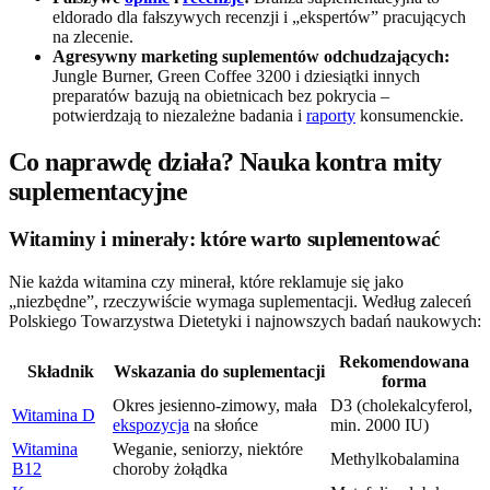
eldorado dla fałszywych recenzji i „ekspertów” pracujących
na zlecenie.
Agresywny marketing suplementów odchudzających:
Jungle Burner, Green Coffee 3200 i dziesiątki innych
preparatów bazują na obietnicach bez pokrycia –
potwierdzają to niezależne badania i
raporty
konsumenckie.
Co naprawdę działa? Nauka kontra mity
suplementacyjne
Witaminy i minerały: które warto suplementować
Nie każda witamina czy minerał, które reklamuje się jako
„niezbędne”, rzeczywiście wymaga suplementacji. Według zaleceń
Polskiego Towarzystwa Dietetyki i najnowszych badań naukowych:
Rekomendowana
Składnik
Wskazania do suplementacji
forma
Okres jesienno-zimowy, mała
D3 (cholekalcyferol,
Witamina D
ekspozycja
na słońce
min. 2000 IU)
Witamina
Weganie, seniorzy, niektóre
Methylkobalamina
B12
choroby żołądka