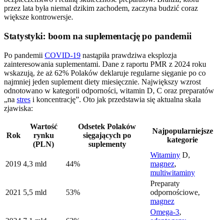
przez lata była niemal dzikim zachodem, zaczyna budzić coraz
większe kontrowersje.
Statystyki: boom na suplementację po pandemii
Po pandemii
COVID-19
nastąpiła prawdziwa eksplozja
zainteresowania suplementami. Dane z raportu PMR z 2024 roku
wskazują, że aż 62% Polaków deklaruje regularne sięganie po co
najmniej jeden suplement diety miesięcznie. Największy wzrost
odnotowano w kategorii odporności, witamin D, C oraz preparatów
„na
stres
i koncentrację”. Oto jak przedstawia się aktualna skala
zjawiska:
Wartość
Odsetek Polaków
Najpopularniejsze
Rok
rynku
sięgających po
kategorie
(PLN)
suplementy
Witaminy
D,
2019
4,3 mld
44%
magnez
,
multiwitaminy
Preparaty
2021
5,5 mld
53%
odpornościowe,
magnez
Omega-3
,