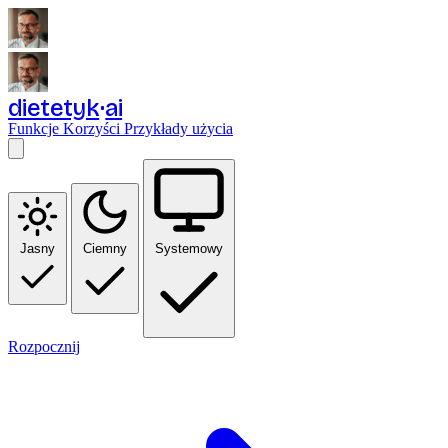
dietetyk
ai
Funkcje
Korzyści
Przykłady użycia
Jasny
Ciemny
Systemowy
Rozpocznij