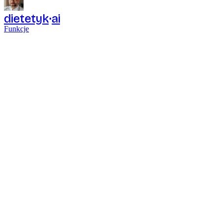
dietetyk
ai
Funkcje