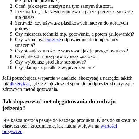
uszkodzone powłoki?).
Oceń, jak często smażysz na tym samym tłuszczu.
Przeanalizuj, jak często gotujesz na parze, pieczesz, smażysz
lub dusisz.
Sprawdź, czy używasz plastikowych naczyń do gorących
potraw.
Czy mieszasz techniki (np. gotowanie, a potem grillowanie)?
Czy wybierasz
tłuszcze
odpowiednie do temperatury
smażenia?
Czy stosujesz mrożone warzywa i jak je przygotowujesz?
Oceń, ile soli i przypraw sypiesz „na oko”.
Czy wybierasz produkty sezonowe?
Czy planujesz posiłki z wyprzedzeniem?
Jeśli potrzebujesz wsparcia w analizie, skorzystaj z narzędzi takich
jak
dietetyk
.
ai
, gdzie znajdziesz eksperckie podpowiedzi dotyczące
zdrowych metod gotowania.
Jak dopasować metodę gotowania do rodzaju
jedzenia?
Nie każda metoda pasuje do każdego produktu. Klucz do sukcesu to
elastyczność i zrozumienie, jak natura wpływa na
wartości
odżywcze
.