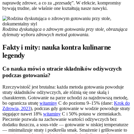
naprawdę zdrowe, a co za „przesadę”. W efekcie, kompromisy
bywają trudne, ale właśnie one kształtują nasze nawyki.
Rodzina dyskutująca o zdrowym gotowaniu przy stole, obrazująca
dylematy wyboru zdrowych metod gotowania.
Fakty i mity: nauka kontra kulinarne
legendy
Co nauka mówi o utracie składników odżywczych
podczas gotowania?
Rzeczywistość jest brutalna: każda metoda gotowania powoduje
straty składników odżywczych, ale różnią się one skalą i
charakterem. Gotowanie na parze uchodzi za najzdrowszą metodę,
bo ogranicza utratę
witaminy
C do poziomu 9–15% (dane:
Krok do
Zdrowia, 2023
), podczas gdy gotowanie w wodzie powoduje straty
sięgające nawet 18%
witaminy
C i 50% potasu w ziemniakach.
Pieczenie pozwala na zachowanie wartości odżywczych bez
dodatku tłuszczu, a sous-vide — gotowanie w niskiej temperaturze
— minimalizuje straty i podkreśla smak. Smażenie i grillowanie to