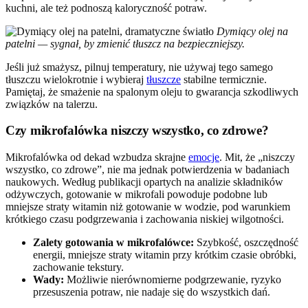
kuchni, ale też podnoszą kaloryczność potraw.
Dymiący olej na
patelni — sygnał, by zmienić tłuszcz na bezpieczniejszy.
Jeśli już smażysz, pilnuj temperatury, nie używaj tego samego
tłuszczu wielokrotnie i wybieraj
tłuszcze
stabilne termicznie.
Pamiętaj, że smażenie na spalonym oleju to gwarancja szkodliwych
związków na talerzu.
Czy mikrofalówka niszczy wszystko, co zdrowe?
Mikrofalówka od dekad wzbudza skrajne
emocje
. Mit, że „niszczy
wszystko, co zdrowe”, nie ma jednak potwierdzenia w badaniach
naukowych. Według publikacji opartych na analizie składników
odżywczych, gotowanie w mikrofali powoduje podobne lub
mniejsze straty witamin niż gotowanie w wodzie, pod warunkiem
krótkiego czasu podgrzewania i zachowania niskiej wilgotności.
Zalety gotowania w mikrofalówce:
Szybkość, oszczędność
energii, mniejsze straty witamin przy krótkim czasie obróbki,
zachowanie tekstury.
Wady:
Możliwie nierównomierne podgrzewanie, ryzyko
przesuszenia potraw, nie nadaje się do wszystkich dań.