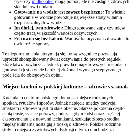
fryer czy
multicooker
mogą pomóc, ale nie zastąpią zdrowych
składników i umiaru.
Gotowanie na wodzie jest zawsze bezpieczne:
To właśnie
gotowanie w wodzie powoduje największe straty witamin
rozpuszczalnych w wodzie.
Im dłużej, tym zdrowiej:
Długo gotowane zupy czy mięsa
często tracą większość wartości odżywczych.
Fit równa się bez kalorii:
Wartość kaloryczna i zdrowotna to
dwie różne sprawy.
Te nieporozumienia utrzymują się, bo są wygodne: pozwalają
uprościć skomplikowany świat odżywiania do prostych regułek,
które łatwo powtarzać. Jednak prawda o najzdrowszych metodach
gotowania jest o wiele bardziej złożona i wymaga sceptycznego
podejścia do obiegowych opinii.
Miejsce kuchni w polskiej kulturze – zdrowie vs. smak
Kuchnia to centrum polskiego domu — miejsce rodzinnych
spotkań, rytuałów i sporów. Jednak napięcie między tradycją,
smakiem i zdrowiem jest tu stale obecne. Starsze pokolenia często
cenią tłuste, sycące potrawy, podczas gdy młodsi coraz częściej
eksperymentują z nowymi technikami, szukając złotego środka
między kulinarną nostalgią a troską o zdrowie. Polskie rodzinne
stoły to miejsca żywiołowych dyskusji o tym, co uchodzi za