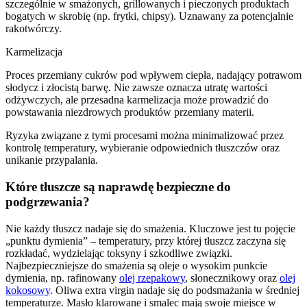
szczególnie w smażonych, grillowanych i pieczonych produktach
bogatych w skrobię (np. frytki, chipsy). Uznawany za potencjalnie
rakotwórczy.
Karmelizacja
Proces przemiany cukrów pod wpływem ciepła, nadający potrawom
słodycz i złocistą barwę. Nie zawsze oznacza utratę wartości
odżywczych, ale przesadna karmelizacja może prowadzić do
powstawania niezdrowych produktów przemiany materii.
Ryzyka związane z tymi procesami można minimalizować przez
kontrolę temperatury, wybieranie odpowiednich tłuszczów oraz
unikanie przypalania.
Które tłuszcze są naprawdę bezpieczne do
podgrzewania?
Nie każdy tłuszcz nadaje się do smażenia. Kluczowe jest tu pojęcie
„punktu dymienia” – temperatury, przy której tłuszcz zaczyna się
rozkładać, wydzielając toksyny i szkodliwe związki.
Najbezpieczniejsze do smażenia są oleje o wysokim punkcie
dymienia, np. rafinowany
olej rzepakowy
, słonecznikowy oraz
olej
kokosowy
. Oliwa extra virgin nadaje się do podsmażania w średniej
temperaturze. Masło klarowane i smalec mają swoje miejsce w