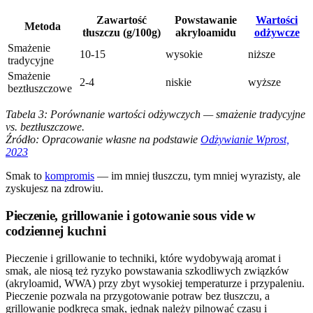
Zawartość
Powstawanie
Wartości
Metoda
tłuszczu (g/100g)
akryloamidu
odżywcze
Smażenie
10-15
wysokie
niższe
tradycyjne
Smażenie
2-4
niskie
wyższe
beztłuszczowe
Tabela 3: Porównanie wartości odżywczych — smażenie tradycyjne
vs. beztłuszczowe.
Źródło: Opracowanie własne na podstawie
Odżywianie Wprost,
2023
Smak to
kompromis
— im mniej tłuszczu, tym mniej wyrazisty, ale
zyskujesz na zdrowiu.
Pieczenie, grillowanie i gotowanie sous vide w
codziennej kuchni
Pieczenie i grillowanie to techniki, które wydobywają aromat i
smak, ale niosą też ryzyko powstawania szkodliwych związków
(akryloamid, WWA) przy zbyt wysokiej temperaturze i przypaleniu.
Pieczenie pozwala na przygotowanie potraw bez tłuszczu, a
grillowanie podkręca smak, jednak należy pilnować czasu i