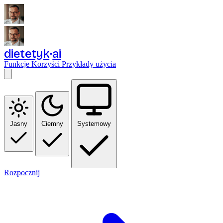
dietetyk
ai
Funkcje
Korzyści
Przykłady użycia
Jasny
Ciemny
Systemowy
Rozpocznij