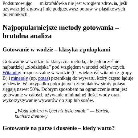
Podsumowując — mikrofalówka nie jest wrogiem zdrowia, jeśli
używasz jej z głową i nie podgrzewasz potraw w plastikowych
pojemnikach.
Najpopularniejsze metody gotowania –
brutalna analiza
Gotowanie w wodzie – klasyka z pułapkami
Gotowanie w wodzie to klasyczna metoda, ale jednocześnie
najbardziej „złodziejska” pod względem wartości odżywczych.
Witaminy
rozpuszczalne w wodzie (C, większość witamin z grupy
B) i
minerały
(np.
potas
) przenikają do wywaru, który często ląduje
w zlewie. W przypadku pokrojonych ziemniaków straty potasu
sięgają nawet 50%. Dobrym sposobem na ograniczenie strat jest
gotowanie w całości, używanie minimalnej ilości wody oraz
wykorzystywanie wywarów do zup lub sosów.
„Woda zabiera więcej niż tylko smak.” — Bartek,
kucharz domowy
Gotowanie na parze i duszenie – kiedy warto?