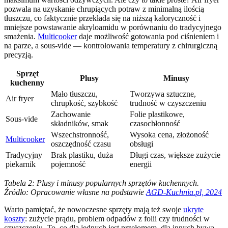
pozwala na uzyskanie chrupiących potraw z minimalną ilością
tłuszczu, co faktycznie przekłada się na niższą kaloryczność i
mniejsze powstawanie akryloamidu w porównaniu do tradycyjnego
smażenia.
Multicooker
daje możliwość gotowania pod ciśnieniem i
na parze, a sous-vide — kontrolowania temperatury z chirurgiczną
precyzją.
Sprzęt
Plusy
Minusy
kuchenny
Mało tłuszczu,
Tworzywa sztuczne,
Air fryer
chrupkość, szybkość
trudność w czyszczeniu
Zachowanie
Folie plastikowe,
Sous-vide
składników, smak
czasochłonność
Wszechstronność,
Wysoka cena, złożoność
Multicooker
oszczędność czasu
obsługi
Tradycyjny
Brak plastiku, duża
Długi czas, większe zużycie
piekarnik
pojemność
energii
Tabela 2: Plusy i minusy popularnych sprzętów kuchennych.
Źródło: Opracowanie własne na podstawie
AGD-Kuchnia.pl, 2024
Warto pamiętać, że nowoczesne sprzęty mają też swoje
ukryte
koszty
: zużycie prądu, problem odpadów z folii czy trudności w
czyszczeniu. To, co dla jednych jest przełomem, dla innych bywa