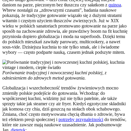
daniom na parze, pieczonym bez tłuszczu czy sałatkom z
quinoa
.
Wbrew nostalgii za „zdrowszymi czasami”, badania naukowe
pokazują, że tradycyjne gotowanie wiązało się z dużymi stratami
witamin i częstym użyciem tłuszczów zwierzęcych. Już w XIX
wieku w polskich sanatoriach promowano gotowanie na parze jako
sposób na zachowanie zdrowia, ale prawdziwy boom na fit kuchnię
przyniosła dopiero globalizacja i moda na superfoods. Dzięki temu
do polskich mieszkań zawitały parowary, multicookery, a nawet
sous-vide. Dzisiejsza kuchnia to nie tylko smak, ale i świadome
wybory — często podparte nauką, czasem jednak podszyte mitem.
Porównanie tradycyjnej i nowoczesnej kuchni polskiej, z
odniesieniem do zdrowych metod gotowania.
Globalizacja i wszechobecność trendów żywieniowych mocno
zmieniły polskie podejście do gotowania. Wchodząc do
współczesnej kuchni, widzimy już nie tylko patelnie, ale także
sprzęty takie jak steamer czy air fryer. Kiedyś egzotyczne składniki
jak komosa czy chia, dziś goszczą na stołach obok schabowego.
Zmiana, choć często motywowana chęcią dbania o zdrowie, bywa
też efektem presji społecznej i
potrzeby przynależności
do trendów,
które nie zawsze mają naukowe uzasadnienie. Jak podsumowuje
Jan,
dietetyk
: