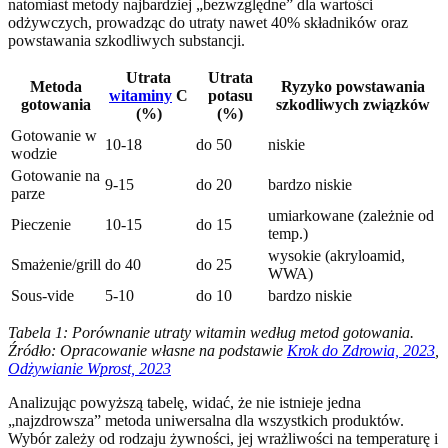
natomiast metody najbardziej „bezwzględne” dla wartości
odżywczych, prowadząc do utraty nawet 40% składników oraz
powstawania szkodliwych substancji.
Utrata
Utrata
Metoda
Ryzyko powstawania
witaminy
C
potasu
gotowania
szkodliwych związków
(%)
(%)
Gotowanie w
10-18
do 50
niskie
wodzie
Gotowanie na
9-15
do 20
bardzo niskie
parze
umiarkowane (zależnie od
Pieczenie
10-15
do 15
temp.)
wysokie (akryloamid,
Smażenie/grill
do 40
do 25
WWA)
Sous-vide
5-10
do 10
bardzo niskie
Tabela 1: Porównanie utraty witamin według metod gotowania.
Źródło: Opracowanie własne na podstawie
Krok do Zdrowia, 2023
,
Odżywianie Wprost, 2023
Analizując powyższą tabelę, widać, że nie istnieje jedna
„najzdrowsza” metoda uniwersalna dla wszystkich produktów.
Wybór zależy od rodzaju żywności, jej wrażliwości na temperaturę i