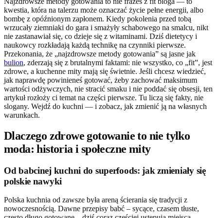
Najzdrowsze metody gotowania to nie frazes z fit bloga — to
kwestia, która na talerzu może oznaczać życie pełne energii, albo
bombę z opóźnionym zapłonem. Kiedy pokolenia przed tobą
wrzucały ziemniaki do gara i smażyły schabowego na smalcu, nikt
nie zastanawiał się, co dzieje się z witaminami. Dziś dietetycy i
naukowcy rozkładają każdą technikę na czynniki pierwsze.
Przekonania, że „najzdrowsze metody gotowania” są jasne jak
bulion
, zderzają się z brutalnymi faktami: nie wszystko, co „fit”, jest
zdrowe, a kuchenne mity mają się świetnie. Jeśli chcesz wiedzieć,
jak naprawdę powinieneś gotować, żeby zachować maksimum
wartości odżywczych, nie stracić smaku i nie poddać się obsesji, ten
artykuł rozłoży ci temat na części pierwsze. Tu liczą się fakty, nie
slogany. Wejdź do kuchni — i zobacz, jak zmienić ją na własnych
warunkach.
Dlaczego zdrowe gotowanie to nie tylko
moda: historia i społeczne mity
Od babcinej kuchni do superfoods: jak zmieniały się
polskie nawyki
Polska kuchnia od zawsze była areną ścierania się tradycji z
nowoczesnością. Dawne przepisy babć – sycące, czasem tłuste,
często długo gotowane – dziś coraz częściej ustępują miejsca