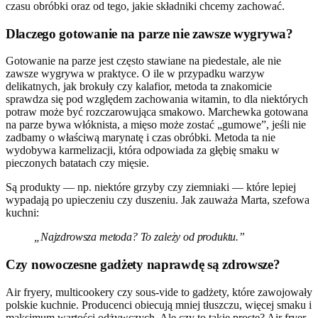
czasu obróbki oraz od tego, jakie składniki chcemy zachować.
Dlaczego gotowanie na parze nie zawsze wygrywa?
Gotowanie na parze jest często stawiane na piedestale, ale nie
zawsze wygrywa w praktyce. O ile w przypadku warzyw
delikatnych, jak brokuły czy kalafior, metoda ta znakomicie
sprawdza się pod względem zachowania witamin, to dla niektórych
potraw może być rozczarowująca smakowo. Marchewka gotowana
na parze bywa włóknista, a mięso może zostać „gumowe”, jeśli nie
zadbamy o właściwą marynatę i czas obróbki. Metoda ta nie
wydobywa karmelizacji, która odpowiada za głębię smaku w
pieczonych batatach czy mięsie.
Są produkty — np. niektóre grzyby czy ziemniaki — które lepiej
wypadają po upieczeniu czy duszeniu. Jak zauważa Marta, szefowa
kuchni:
„Najzdrowsza metoda? To zależy od produktu.”
Czy nowoczesne gadżety naprawdę są zdrowsze?
Air fryery, multicookery czy sous-vide to gadżety, które zawojowały
polskie kuchnie. Producenci obiecują mniej tłuszczu, więcej smaku i
maksimum wartości odżywczych. Ale czy to takie proste? Air fryer