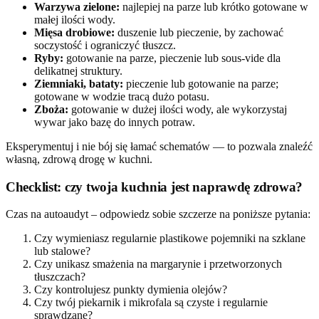
Warzywa zielone:
najlepiej na parze lub krótko gotowane w
małej ilości wody.
Mięsa drobiowe:
duszenie lub pieczenie, by zachować
soczystość i ograniczyć tłuszcz.
Ryby:
gotowanie na parze, pieczenie lub sous-vide dla
delikatnej struktury.
Ziemniaki, bataty:
pieczenie lub gotowanie na parze;
gotowane w wodzie tracą dużo potasu.
Zboża:
gotowanie w dużej ilości wody, ale wykorzystaj
wywar jako bazę do innych potraw.
Eksperymentuj i nie bój się łamać schematów — to pozwala znaleźć
własną, zdrową drogę w kuchni.
Checklist: czy twoja kuchnia jest naprawdę zdrowa?
Czas na autoaudyt – odpowiedz sobie szczerze na poniższe pytania:
Czy wymieniasz regularnie plastikowe pojemniki na szklane
lub stalowe?
Czy unikasz smażenia na margarynie i przetworzonych
tłuszczach?
Czy kontrolujesz punkty dymienia olejów?
Czy twój piekarnik i mikrofala są czyste i regularnie
sprawdzane?