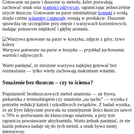
Gotowanie na parze i duszenie to metody, które pozwalają
zachować smak oraz
wartości odżywcze
, ograniczając jednocześnie
użycie tłuszczu. Gotowanie na parze minimalizuje
kontakt
z wodą,
dzięki czemu
witaminy i minerały
zostają w produkcie. Duszenie
sprawdza się szczególnie przy mięsie i warzywach korzeniowych,
nadając potrawom miękkość i głębię aromatu.
Warzywa gotowane na parze w koszyku — przykład zachowania
wartości odżywczych.
Warto pamiętać, że mrożone warzywa najlepiej gotować bez
rozmrażania — tylko wtedy zachowają maksimum witamin.
Smażenie bez tłuszczu – czy to ściema?
Popularność beztłuszczowych metod smażenia — air fryera,
piekarnika z termoobiegiem czy smażenia „na sucho” — wynika z
potrzeby redukcji kalorii i szkodliwych związków. Z badań wynika,
że air fryer faktycznie pozwala na zmniejszenie ilości tłuszczu nawet
o 70% w porównaniu do klasycznego smażenia, a przy tym
ogranicza powstawanie akryloamidu. Warto jednak pamiętać, że nie
każda potrawa nadaje się do tych metod, a smak bywa mniej
intensywny.