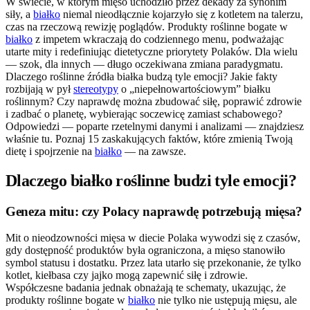
W świecie, w którym mięso uchodziło przez dekady za synonim
siły, a
białko
niemal nieodłącznie kojarzyło się z kotletem na talerzu,
czas na rzeczową rewizję poglądów. Produkty roślinne bogate w
białko
z impetem wkraczają do codziennego menu, podważając
utarte mity i redefiniując dietetyczne priorytety Polaków. Dla wielu
— szok, dla innych — długo oczekiwana zmiana paradygmatu.
Dlaczego roślinne źródła białka budzą tyle emocji? Jakie fakty
rozbijają w pył
stereotypy
o „niepełnowartościowym” białku
roślinnym? Czy naprawdę można zbudować siłę, poprawić zdrowie
i zadbać o planetę, wybierając soczewicę zamiast schabowego?
Odpowiedzi — poparte rzetelnymi danymi i analizami — znajdziesz
właśnie tu. Poznaj 15 zaskakujących faktów, które zmienią Twoją
dietę i spojrzenie na
białko
— na zawsze.
Dlaczego białko roślinne budzi tyle emocji?
Geneza mitu: czy Polacy naprawdę potrzebują mięsa?
Mit o nieodzowności mięsa w diecie Polaka wywodzi się z czasów,
gdy dostępność produktów była ograniczona, a mięso stanowiło
symbol statusu i dostatku. Przez lata utarło się przekonanie, że tylko
kotlet, kiełbasa czy jajko mogą zapewnić siłę i zdrowie.
Współczesne badania jednak obnażają te schematy, ukazując, że
produkty roślinne bogate w
białko
nie tylko nie ustępują mięsu, ale