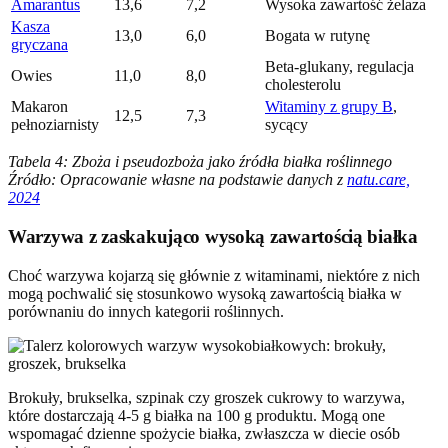
Amarantus
13,6
7,2
Wysoka zawartość żelaza
Kasza
13,0
6,0
Bogata w rutynę
gryczana
Beta-glukany, regulacja
Owies
11,0
8,0
cholesterolu
Makaron
Witaminy z grupy B
,
12,5
7,3
pełnoziarnisty
sycący
Tabela 4: Zboża i pseudozboża jako źródła białka roślinnego
Źródło: Opracowanie własne na podstawie danych z
natu.care,
2024
Warzywa z zaskakująco wysoką zawartością białka
Choć warzywa kojarzą się głównie z witaminami, niektóre z nich
mogą pochwalić się stosunkowo wysoką zawartością białka w
porównaniu do innych kategorii roślinnych.
Brokuły, brukselka, szpinak czy groszek cukrowy to warzywa,
które dostarczają 4-5 g białka na 100 g produktu. Mogą one
wspomagać dzienne spożycie białka, zwłaszcza w diecie osób