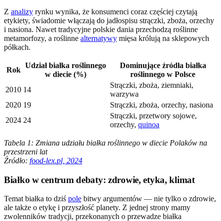
Z
analizy
rynku wynika, że konsumenci coraz częściej czytają
etykiety, świadomie włączają do jadłospisu strączki, zboża, orzechy
i nasiona. Nawet tradycyjne polskie dania przechodzą roślinne
metamorfozy, a roślinne
alternatywy
mięsa królują na sklepowych
półkach.
Udział białka roślinnego
Dominujące źródła białka
Rok
w diecie (%)
roślinnego w Polsce
Strączki, zboża, ziemniaki,
2010
14
warzywa
2020
19
Strączki, zboża, orzechy, nasiona
Strączki, przetwory sojowe,
2024
24
orzechy,
quinoa
Tabela 1: Zmiana udziału białka roślinnego w diecie Polaków na
przestrzeni lat
Źródło:
food-lex.pl, 2024
Białko w centrum debaty: zdrowie, etyka, klimat
Temat białka to dziś
pole
bitwy argumentów — nie tylko o zdrowie,
ale także o etykę i przyszłość planety. Z jednej strony mamy
zwolenników tradycji, przekonanych o przewadze białka