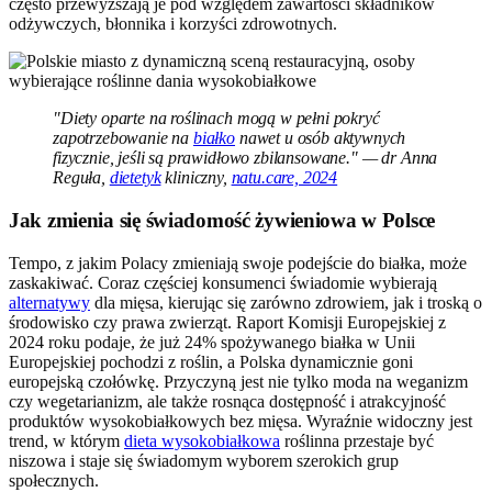
często przewyższają je pod względem zawartości składników
odżywczych, błonnika i korzyści zdrowotnych.
"Diety oparte na roślinach mogą w pełni pokryć
zapotrzebowanie na
białko
nawet u osób aktywnych
fizycznie, jeśli są prawidłowo zbilansowane." — dr Anna
Reguła,
dietetyk
kliniczny,
natu.care, 2024
Jak zmienia się świadomość żywieniowa w Polsce
Tempo, z jakim Polacy zmieniają swoje podejście do białka, może
zaskakiwać. Coraz częściej konsumenci świadomie wybierają
alternatywy
dla mięsa, kierując się zarówno zdrowiem, jak i troską o
środowisko czy prawa zwierząt. Raport Komisji Europejskiej z
2024 roku podaje, że już 24% spożywanego białka w Unii
Europejskiej pochodzi z roślin, a Polska dynamicznie goni
europejską czołówkę. Przyczyną jest nie tylko moda na weganizm
czy wegetarianizm, ale także rosnąca dostępność i atrakcyjność
produktów wysokobiałkowych bez mięsa. Wyraźnie widoczny jest
trend, w którym
dieta wysokobiałkowa
roślinna przestaje być
niszowa i staje się świadomym wyborem szerokich grup
społecznych.