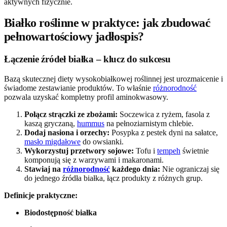
aktywnych fizycznie.
Białko roślinne w praktyce: jak zbudować
pełnowartościowy jadłospis?
Łączenie źródeł białka – klucz do sukcesu
Bazą skutecznej diety wysokobiałkowej roślinnej jest urozmaicenie i
świadome zestawianie produktów. To właśnie
różnorodność
pozwala uzyskać kompletny profil aminokwasowy.
Połącz strączki ze zbożami:
Soczewica z ryżem, fasola z
kaszą gryczaną,
hummus
na pełnoziarnistym chlebie.
Dodaj nasiona i orzechy:
Posypka z pestek dyni na sałatce,
masło migdałowe
do owsianki.
Wykorzystuj przetwory sojowe:
Tofu i
tempeh
świetnie
komponują się z warzywami i makaronami.
Stawiaj na
różnorodność
każdego dnia:
Nie ograniczaj się
do jednego źródła białka, łącz produkty z różnych grup.
Definicje praktyczne:
Biodostępność białka