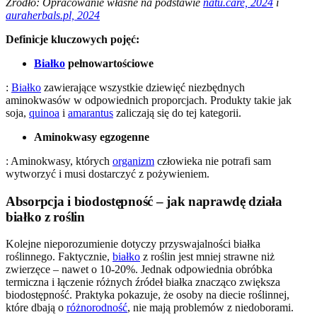
Źródło: Opracowanie własne na podstawie
natu.care, 2024
i
auraherbals.pl, 2024
Definicje kluczowych pojęć:
Białko
pełnowartościowe
:
Białko
zawierające wszystkie dziewięć niezbędnych
aminokwasów w odpowiednich proporcjach. Produkty takie jak
soja,
quinoa
i
amarantus
zaliczają się do tej kategorii.
Aminokwasy egzogenne
: Aminokwasy, których
organizm
człowieka nie potrafi sam
wytworzyć i musi dostarczyć z pożywieniem.
Absorpcja i biodostępność – jak naprawdę działa
białko z roślin
Kolejne nieporozumienie dotyczy przyswajalności białka
roślinnego. Faktycznie,
białko
z roślin jest mniej strawne niż
zwierzęce – nawet o 10-20%. Jednak odpowiednia obróbka
termiczna i łączenie różnych źródeł białka znacząco zwiększa
biodostępność. Praktyka pokazuje, że osoby na diecie roślinnej,
które dbają o
różnorodność
, nie mają problemów z niedoborami.