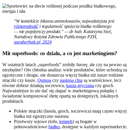
"W kontekście bilansu aminokwasów, najważniejsza jest
różnorodność
i regularność spożycia białka roślinnego
— nie pojedynczy produkt." — dr hab. Katarzyna Stoś,
Narodowy Instytut Zdrowia Publicznego PZH,
auraherbals.pl, 2024
Mit superfoods: co działa, a co jest marketingiem?
W ostatnich latach „superfoods” zrobiły furorę, ale czy na pewno są
niezbędne? Oto chłodna analiza: wiele produktów, które uchodzą za
egzotyczne i drogie, nie dostarcza więcej białka niż nasze rodzime
strączki czy kasze.
Quinoa
czy
nasiona chia
są wartościowe, lecz
równie dobrze działają soczewica,
kasza gryczana
czy groch.
Najważniejsze to nie dać się złapać w marketingową pułapkę i
świadomie komponować dietę opartą na dostępnych, lokalnych
produktach.
Polskie strączki (fasola, groch, soczewica) mają często więcej
białka niż egzotyczne nasiona.
Przetwory sojowe (tofu,
tempeh
) są bogate w
pełnowartościowe
białko
, dostępne w każdym supermarkecie.