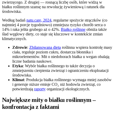
zwierzęcego. Z drugiej — rosnącą liczbę osób, które widzą w
białku roślinnym szansę na rewolucję żywieniową i ratunek dla
środowiska.
Według badań
natu.care, 2024
, regularne spożycie strączków (co
najmniej 4 porcje tygodniowo) zmniejsza ryzyko chorób serca o
14% i raka jelita grubego aż o 42%.
Białko roślinne
obniża także
ślad węglowy diety, co staje się kluczowe w kontekście zmian
klimatycznych.
Zdrowie
:
Zbilansowana dieta
roślinna wspiera kontrolę masy
ciała, reguluje poziom cukru, dostarcza błonnika i
mikroelementów. Mit o niedoborach białka u wegan obalają
liczne badania naukowe.
Etyka
: Wybór białka roślinnego to także decyzja o
zmniejszeniu cierpienia zwierząt i ograniczeniu eksploatacji
środowiska.
Klimat
: Produkcja białka roślinnego wymaga mniej zasobów
i generuje niższe emisje CO₂ niż hodowla zwierząt, co
potwierdzają
raporty
organizacji ekologicznych.
Największe mity o białku roślinnym –
konfrontacja z faktami