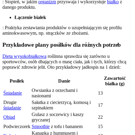
: Stopień, w jakim
organizm
przyswaja i wykorzystuje
białko
z
danego produktu.
Łączenie białek
: Praktyka zestawiania produktów o uzupełniającym się profilu
aminokwasowym, np. strączków ze zbożami.
Przykładowe plany posiłków dla różnych potrzeb
Dieta wysokobiałkowa
roślinna sprawdza się zarówno u
sportowców, osób dbających o masę ciała, jak i tych, którzy chcą
poprawić zdrowie jelit. Oto przykładowy jadłospis na 1 dzień:
Zawartość
Posiłek
Danie
białka (g)
Owsianka z orzechami i
Śniadanie
13
nasionami
Drugie
Sałatka z ciecierzycą, komosą i
17
śniadanie
szpinakiem
Gulasz z soczewicy i kaszy
Obiad
22
gryczanej
Podwieczorek
Smoothie
z tofu i bananem
15
Kanapka z hummusem i