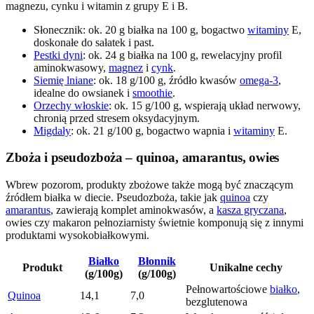
magnezu, cynku i witamin z grupy E i B.
Słonecznik: ok. 20 g białka na 100 g, bogactwo
witaminy
E,
doskonałe do sałatek i past.
Pestki dyni
: ok. 24 g białka na 100 g, rewelacyjny profil
aminokwasowy,
magnez
i
cynk
.
Siemię lniane
: ok. 18 g/100 g, źródło kwasów
omega-3
,
idealne do owsianek i
smoothie
.
Orzechy włoskie
: ok. 15 g/100 g, wspierają układ nerwowy,
chronią przed stresem oksydacyjnym.
Migdały
: ok. 21 g/100 g, bogactwo wapnia i
witaminy
E.
Zboża i pseudozboża – quinoa, amarantus, owies
Wbrew pozorom, produkty zbożowe także mogą być znaczącym
źródłem białka w diecie. Pseudozboża, takie jak
quinoa
czy
amarantus
, zawierają komplet aminokwasów, a
kasza gryczana
,
owies czy makaron pełnoziarnisty świetnie komponują się z innymi
produktami wysokobiałkowymi.
Białko
Błonnik
Produkt
Unikalne cechy
(g/100g)
(g/100g)
Pełnowartościowe
białko
,
Quinoa
14,1
7,0
bezglutenowa