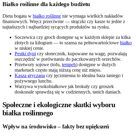
Białko roślinne dla każdego budżetu
Dieta bogata w
białko roślinne
nie wymaga wielkich nakładów
finansowych. Wręcz przeciwnie — strączki czy kasze to jedne z
najtańszych i najbardziej sycących produktów na rynku.
Soczewica czy groch dostępne są w każdym sklepie za kilka
złotych za kilogram — to szansa na pełnowartościowe
białko
w niskiej cenie.
Pestki dyni
czy słonecznik, kupowane na wagę, pozwalają
oszczędzić w porównaniu do paczkowanych orzechów.
Przetwory sojowe (tofu,
tempeh
) dostępne w dużych
marketach często mają niższą cenę niż mięso.
Kasza gryczana
czy jęczmienna to idealna baza taniego i
pożywnego lunchu.
Warzywa wysokobiałkowe jak brokuły czy groszek
doskonale sprawdzą się w codziennych, tanich daniach.
Społeczne i ekologiczne skutki wyboru
białka roślinnego
Wpływ na środowisko – fakty bez upiększeń