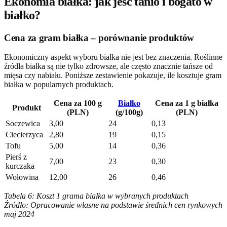
Ekonomia białka: jak jeść tanio i bogato w
białko?
Cena za gram białka – porównanie produktów
Ekonomiczny aspekt wyboru białka nie jest bez znaczenia. Roślinne
źródła białka są nie tylko zdrowsze, ale często znacznie tańsze od
mięsa czy nabiału. Poniższe zestawienie pokazuje, ile kosztuje gram
białka w popularnych produktach.
Cena za 100 g
Białko
Cena za 1 g białka
Produkt
(PLN)
(g/100g)
(PLN)
Soczewica
3,00
24
0,13
Ciecierzyca
2,80
19
0,15
Tofu
5,00
14
0,36
Pierś z
7,00
23
0,30
kurczaka
Wołowina
12,00
26
0,46
Tabela 6: Koszt 1 grama białka w wybranych produktach
Źródło: Opracowanie własne na podstawie średnich cen rynkowych
maj 2024