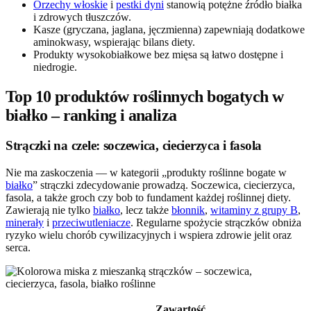
Orzechy włoskie
i
pestki dyni
stanowią potężne źródło białka
i zdrowych tłuszczów.
Kasze (gryczana, jaglana, jęczmienna) zapewniają dodatkowe
aminokwasy, wspierając bilans diety.
Produkty wysokobiałkowe bez mięsa są łatwo dostępne i
niedrogie.
Top 10 produktów roślinnych bogatych w
białko – ranking i analiza
Strączki na czele: soczewica, ciecierzyca i fasola
Nie ma zaskoczenia — w kategorii „produkty roślinne bogate w
białko
” strączki zdecydowanie prowadzą. Soczewica, ciecierzyca,
fasola, a także groch czy bob to fundament każdej roślinnej diety.
Zawierają nie tylko
białko
, lecz także
błonnik
,
witaminy z grupy B
,
minerały
i
przeciwutleniacze
. Regularne spożycie strączków obniża
ryzyko wielu chorób cywilizacyjnych i wspiera zdrowie jelit oraz
serca.
Zawartość