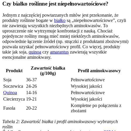
Czy białko roślinne jest niepełnowartościowe?
Jednym z najczęściej powtarzanych mitów jest przekonanie, że
produkty roślinne bogate w
białko
są „niepełnowartościowe”, czyli
nie zawierają wszystkich niezbędnych aminokwasów. To
uproszczenie nie wytrzymuje konfrontacji z nauką. Chociaż
pojedyncze rośliny mogą mieć mniej niektórych aminokwasów,
odpowiednie łączenie źródeł (np. strączki z produktami zbożowymi)
pozwala uzyskać pełnowartościowy profil. Co więcej, produkty
takie jak soja,
quinoa
czy
amarantus
zawierają wszystkie
esencjonalne aminokwasy.
Zawartość białka
Produkt
Profil aminokwasowy
(g/100g)
Soja
36-37
Pełnowartościowe
Soczewica
24-26
Wysokiej jakości
Quinoa
14-16
Pełnowartościowe
Ciecierzyca
19-21
Wysokiej jakości
Kompletne po połączeniu z
Fasola
20-22
zbożami
Tabela 2: Zawartość białka i profil aminokwasowy wybranych
roślin