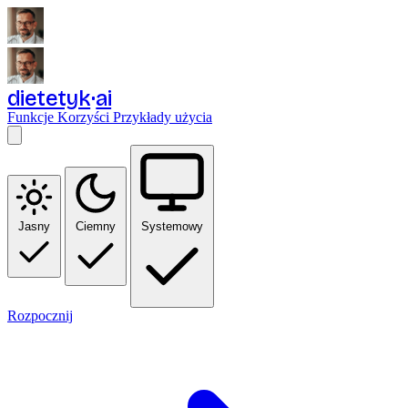
dietetyk
ai
Funkcje
Korzyści
Przykłady użycia
Jasny
Ciemny
Systemowy
Rozpocznij