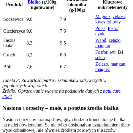
Białko
(g/100g,
Kluczowe
Produkt
błonnika
ugotowane)
mikroelementy
(g/100g)
Magnez
,
żelazo
,
Soczewica
9,0
7,9
kwas foliowy
Potas
,
fosfor
,
Ciecierzyca
9,0
7,6
cynk
Fasola
Wapń
,
żelazo
,
8,3
9,5
biała
mangan
Fosfor
, wit. B1,
Groch
8,2
8,8
selen
Żelazo
,
mangan
,
Bób
7,6
6,7
magnez
Tabela 3: Zawartość białka i składników odżywczych w
popularnych strączkach
Źródło: Opracowanie własne na podstawie danych z
natu.care,
2024
Nasiona i orzechy – małe, a potężne źródła białka
Nasiona i orzechy kradną show, gdy chodzi o koncentrację białka
na małej powierzchni. Są nie tylko doskonałym uzupełnieniem diety
wysokobiałkowej, ale również źródłem zdrowych tłuszczów,