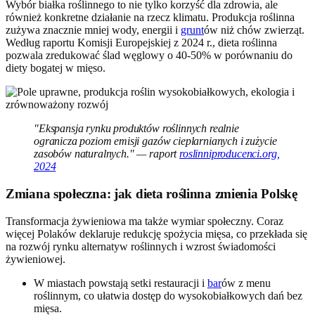
Wybór białka roślinnego to nie tylko korzyść dla zdrowia, ale
również konkretne działanie na rzecz klimatu. Produkcja roślinna
zużywa znacznie mniej wody, energii i
grunt
ów niż chów zwierząt.
Według raportu Komisji Europejskiej z 2024 r., dieta roślinna
pozwala zredukować ślad węglowy o 40-50% w porównaniu do
diety bogatej w mięso.
"Ekspansja rynku produktów roślinnych realnie
ogranicza poziom emisji gazów cieplarnianych i zużycie
zasobów naturalnych." — raport
roslinniproducenci.org,
2024
Zmiana społeczna: jak dieta roślinna zmienia Polskę
Transformacja żywieniowa ma także wymiar społeczny. Coraz
więcej Polaków deklaruje redukcję spożycia mięsa, co przekłada się
na rozwój rynku alternatyw roślinnych i wzrost świadomości
żywieniowej.
W miastach powstają setki restauracji i
bar
ów z menu
roślinnym, co ułatwia dostęp do wysokobiałkowych dań bez
mięsa.