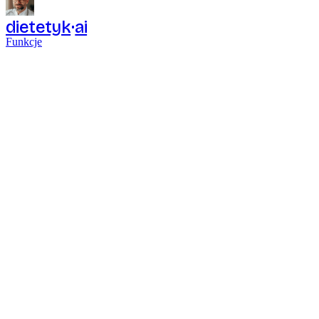
dietetyk
ai
Funkcje