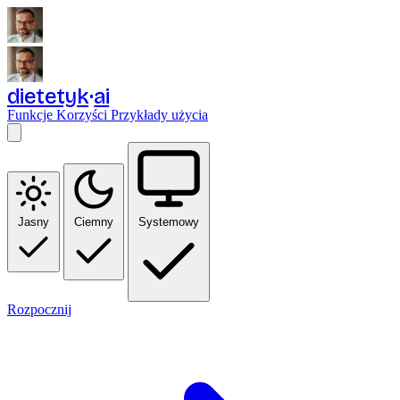
dietetyk
ai
Funkcje
Korzyści
Przykłady użycia
Jasny
Ciemny
Systemowy
Rozpocznij