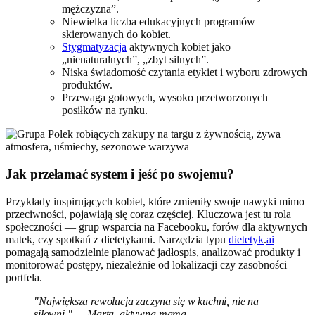
mężczyzna”.
Niewielka liczba edukacyjnych programów
skierowanych do kobiet.
Stygmatyzacja
aktywnych kobiet jako
„nienaturalnych”, „zbyt silnych”.
Niska świadomość czytania etykiet i wyboru zdrowych
produktów.
Przewaga gotowych, wysoko przetworzonych
posiłków na rynku.
Jak przełamać system i jeść po swojemu?
Przykłady inspirujących kobiet, które zmieniły swoje nawyki mimo
przeciwności, pojawiają się coraz częściej. Kluczowa jest tu rola
społeczności — grup wsparcia na Facebooku, forów dla aktywnych
matek, czy spotkań z dietetykami. Narzędzia typu
dietetyk
.
ai
pomagają samodzielnie planować jadłospis, analizować produkty i
monitorować postępy, niezależnie od lokalizacji czy zasobności
portfela.
"Największa rewolucja zaczyna się w kuchni, nie na
siłowni." — Marta, aktywna mama