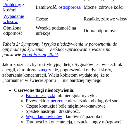
Problemy
z
Łamliwość,
osteoporoza
Mocne, zdrowe kości
kośćmi
Wypadanie
Częste
Rzadkie, zdrowe włosy
włosów
Obniżona
Wysoka podatność na
Dobra odporność
odporność
infekcje
Tabela 2: Symptomy i ryzyka niedożywienia w porównaniu do
optymalnego żywienia — Źródło: Opracowanie własne na
podstawie
Food Forum, 2024
.
Jak rozpoznać zbyt restrykcyjną dietę? Sygnałów jest wiele: brak
energii, chroniczne
zmęczenie
, pogorszenie kondycji skóry,
zaburzenia koncentracji. Wielu kobietom wydaje się, że to
„normalne” w świecie sportu — nic bardziej mylnego.
Czerwone flagi niedożywienia:
Brak miesiączki
lub nieregularny cykl.
Przewlekłe
zmęczenie
niezależnie od długości snu.
Częste kontuzje i bóle mięśniowo-stawowe.
Spadek nastroju i drażliwość.
Wypadanie włosów
i łamliwość paznokci.
Trudności z koncentracją, uczucie „mgły mózgowej”.