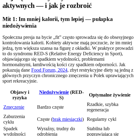
aktywnych — i jak je rozbroić
Mit 1: Im mniej kalorii, tym lepiej — pułapka
niedożywienia
Społeczna presja na bycie „fit” często sprowadza się do obsesyjnego
kontrolowania kalorii. Kobiety aktywne mają poczucie, że im mniej
jedzą, tym większa szansa na figurę z okładki. W praktyce prowadzi
to do syndromu RED-S (Relative Energy Deficiency in Sport),
objawiającego się spadkiem wydolności, problemami
hormonalnymi, łamliwością kości czy spadkiem odporności. Jak
pokazują dane
Food Forum, 2024
, zbyt restrykcyjne diety są jedną z
głównych przyczyn chronicznego zmęczenia u Polek uprawiających
sport rekreacyjnie.
Objawy i
Niedożywienie
(RED-
Optymalne żywienie
ryzyka
S)
Rzadkie, szybka
Zmęczenie
Bardzo częste
regeneracja
Zaburzenia
Częste (
brak miesiączki
)
Regularny cykl
cyklu
Spadek
Wyraźny, trudny do
Stabilna lub
wydolności
odrobienia
poprawiająca się