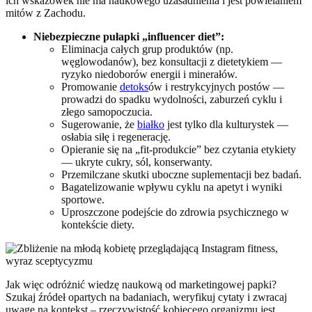
ich wskazówek nie ma naukowego uzasadnienia i jest powielaniem
mitów z Zachodu.
Niebezpieczne pułapki „influencer diet”:
Eliminacja całych grup produktów (np.
węglowodanów), bez konsultacji z dietetykiem —
ryzyko niedoborów energii i minerałów.
Promowanie
detoks
ów i restrykcyjnych postów —
prowadzi do spadku wydolności, zaburzeń cyklu i
złego samopoczucia.
Sugerowanie, że
białko
jest tylko dla kulturystek —
osłabia siłę i regenerację.
Opieranie się na „fit-produkcie” bez czytania etykiety
— ukryte cukry, sól, konserwanty.
Przemilczane skutki uboczne suplementacji bez badań.
Bagatelizowanie wpływu cyklu na apetyt i wyniki
sportowe.
Uproszczone podejście do zdrowia psychicznego w
kontekście diety.
Jak więc odróżnić wiedzę naukową od marketingowej papki?
Szukaj źródeł opartych na badaniach, weryfikuj cytaty i zwracaj
uwagę na kontekst – rzeczywistość kobiecego organizmu jest