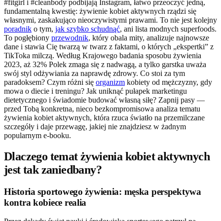
#fitgirl i #cleanbody podbijają Instagram, łatwo przeoczyć jedną,
fundamentalną kwestię: żywienie kobiet aktywnych rządzi się
własnymi, zaskakująco nieoczywistymi prawami. To nie jest kolejny
poradnik
o tym,
jak szybko schudnąć
, ani lista modnych superfoods.
To pogłębiony
przewodnik
, który obala mity, analizuje najnowsze
dane i stawia Cię twarzą w twarz z faktami, o których „ekspertki” z
TikToka milczą. Według Krajowego badania sposobu żywienia
2023, aż 32% Polek zmaga się z nadwagą, a tylko garstka uważa
swój styl odżywiania za naprawdę zdrowy. Co stoi za tym
paradoksem? Czym różni się
organizm
kobiety od mężczyzny, gdy
mowa o diecie i treningu? Jak uniknąć pułapek marketingu
dietetycznego i świadomie budować własną siłę? Zapnij pasy —
przed Tobą konkretna, nieco bezkompromisowa analiza tematu
żywienia kobiet aktywnych, która rzuca światło na przemilczane
szczegóły i daje przewagę, jakiej nie znajdziesz w żadnym
popularnym e-booku.
Dlaczego temat żywienia kobiet aktywnych
jest tak zaniedbany?
Historia sportowego żywienia: męska perspektywa
kontra kobiece realia