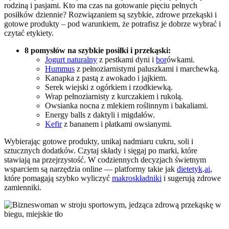
rodziną i pasjami. Kto ma czas na gotowanie pięciu pełnych
posiłków dziennie? Rozwiązaniem są szybkie, zdrowe przekąski i
gotowe produkty – pod warunkiem, że potrafisz je dobrze wybrać i
czytać etykiety.
8 pomysłów na szybkie posiłki i przekąski:
Jogurt naturalny
z pestkami dyni i
bor
ówkami.
Hummus
z pełnoziarnistymi paluszkami i marchewką.
Kanapka z pastą z awokado i jajkiem.
Serek wiejski z ogórkiem i rzodkiewką.
Wrap pełnoziarnisty z kurczakiem i rukolą.
Owsianka nocna z mlekiem roślinnym i bakaliami.
Energy balls z daktyli i migdałów.
Kefir
z bananem i płatkami owsianymi.
Wybierając gotowe produkty, unikaj nadmiaru cukru, soli i
sztucznych dodatków. Czytaj składy i sięgaj po marki, które
stawiają na przejrzystość. W codziennych decyzjach świetnym
wsparciem są narzędzia online — platformy takie jak
dietetyk
.
ai
,
które pomagają szybko wyliczyć
makroskładniki
i sugerują zdrowe
zamienniki.