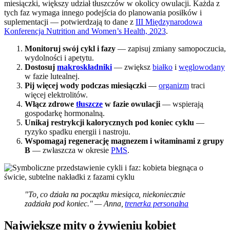
miesiączki, większy udział tłuszczów w okolicy owulacji. Każda z
tych faz wymaga innego podejścia do planowania posiłków i
suplementacji — potwierdzają to dane z
III Międzynarodowa
Konferencja Nutrition and Women’s Health, 2023
.
Monitoruj swój cykl i fazy
— zapisuj zmiany samopoczucia,
wydolności i apetytu.
Dostosuj
makroskładniki
— zwiększ
białko
i
węglowodany
w fazie lutealnej.
Pij więcej wody podczas miesiączki
—
organizm
traci
więcej elektrolitów.
Włącz zdrowe
tłuszcze
w fazie owulacji
— wspierają
gospodarkę hormonalną.
Unikaj restrykcji kalorycznych pod koniec cyklu
—
ryzyko spadku energii i nastroju.
Wspomagaj regenerację magnezem i witaminami z grupy
B
— zwłaszcza w okresie
PMS
.
"To, co działa na początku miesiąca, niekoniecznie
zadziała pod koniec." — Anna,
trenerka personalna
Największe mity o żywieniu kobiet