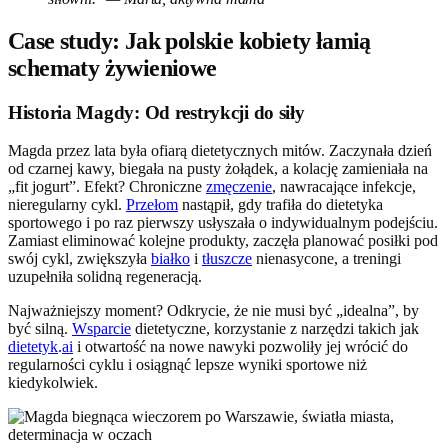
Case study: Jak polskie kobiety łamią
schematy żywieniowe
Historia Magdy: Od restrykcji do siły
Magda przez lata była ofiarą dietetycznych mitów. Zaczynała dzień
od czarnej kawy, biegała na pusty żołądek, a kolację zamieniała na
„fit jogurt”. Efekt? Chroniczne
zmęczenie
, nawracające infekcje,
nieregularny cykl.
Przełom
nastąpił, gdy trafiła do dietetyka
sportowego i po raz pierwszy usłyszała o indywidualnym podejściu.
Zamiast eliminować kolejne produkty, zaczęła planować posiłki pod
swój cykl, zwiększyła
białko
i
tłuszcze
nienasycone, a treningi
uzupełniła solidną regeneracją.
Najważniejszy moment? Odkrycie, że nie musi być „idealna”, by
być silną.
Wsparcie
dietetyczne, korzystanie z narzędzi takich jak
dietetyk
.
ai
i otwartość na nowe nawyki pozwoliły jej wrócić do
regularności cyklu i osiągnąć lepsze wyniki sportowe niż
kiedykolwiek.