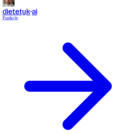
dietetyk
ai
Funkcje