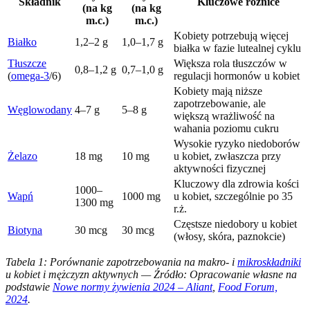
Składnik
Kluczowe różnice
(na kg
(na kg
m.c.)
m.c.)
Kobiety potrzebują więcej
Białko
1,2–2 g
1,0–1,7 g
białka w fazie lutealnej cyklu
Tłuszcze
Większa rola tłuszczów w
0,8–1,2 g
0,7–1,0 g
(
omega-3
/6)
regulacji hormonów u kobiet
Kobiety mają niższe
zapotrzebowanie, ale
Węglowodany
4–7 g
5–8 g
większą wrażliwość na
wahania poziomu cukru
Wysokie ryzyko niedoborów
Żelazo
18 mg
10 mg
u kobiet, zwłaszcza przy
aktywności fizycznej
Kluczowy dla zdrowia kości
1000–
Wapń
1000 mg
u kobiet, szczególnie po 35
1300 mg
r.ż.
Częstsze niedobory u kobiet
Biotyna
30 mcg
30 mcg
(włosy, skóra, paznokcie)
Tabela 1: Porównanie zapotrzebowania na makro- i
mikroskładniki
u kobiet i mężczyzn aktywnych — Źródło: Opracowanie własne na
podstawie
Nowe normy żywienia 2024 – Aliant
,
Food Forum,
2024
.