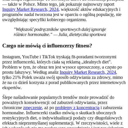
— także w Polsce. Mimo tego, jak pokazuje najnowszy raport
Inquiry Market Research, 2024
, większość aktów edukacyjnych i
programów nadal tworzona jest w oparciu o ogólną populację, nie
uwzględniając specyfiki kobiecego organizmu.
"Większość podręczników sportowych dalej ignoruje
różnice hormonalne." — Julia, dietetyczka sportowa
Czego nie mówią ci influencerzy fitness?
Instagram, YouTube i TikTok tryskają fit-poradami tworzonymi
przez influencerki, których ciała są reklamą „idealnych diet”.
Problem w tym, że obraz ten jest wysoce uproszczony, a często po
prostu fałszywy. Według analiz
Inquiry Market Research, 2024
,
tylko 21% Polek uważa swój sposób odżywiania za zdrowy, mimo
że na co dzień korzysta z porad publikowanych przez internetowych
ekspertów.
Ślepe naśladowanie popularnych trendów może prowadzić do
poważnych konsekwencji: od zaburzeń odżywiania, przez
chroniczne
zmęczenie
, aż po
problemy z koncentracją
i zaburzenia
hormonalne. Influencerki rzadko mówią o skutkach ubocznych
restrykcyjnych diet, o indywidualizacji podaży czy długofalowych
efektach nieprzemyślanej suplementacji. W rzeczywistości, wiele z