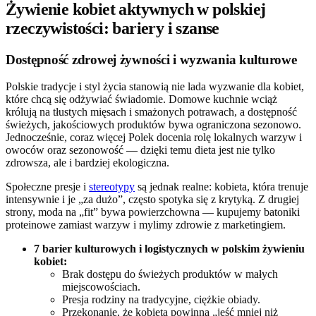
Żywienie kobiet aktywnych w polskiej
rzeczywistości: bariery i szanse
Dostępność zdrowej żywności i wyzwania kulturowe
Polskie tradycje i styl życia stanowią nie lada wyzwanie dla kobiet,
które chcą się odżywiać świadomie. Domowe kuchnie wciąż
królują na tłustych mięsach i smażonych potrawach, a dostępność
świeżych, jakościowych produktów bywa ograniczona sezonowo.
Jednocześnie, coraz więcej Polek docenia rolę lokalnych warzyw i
owoców oraz sezonowość — dzięki temu dieta jest nie tylko
zdrowsza, ale i bardziej ekologiczna.
Społeczne presje i
stereotypy
są jednak realne: kobieta, która trenuje
intensywnie i je „za dużo”, często spotyka się z krytyką. Z drugiej
strony, moda na „fit” bywa powierzchowna — kupujemy batoniki
proteinowe zamiast warzyw i mylimy zdrowie z marketingiem.
7 barier kulturowych i logistycznych w polskim żywieniu
kobiet:
Brak dostępu do świeżych produktów w małych
miejscowościach.
Presja rodziny na tradycyjne, ciężkie obiady.
Przekonanie, że kobieta powinna „jeść mniej niż