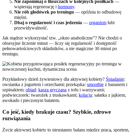
Nie zapominaj o tłuszczach w kolejnych posiłkach
—
wspierają regenerację i
hormony
.
Nie rób głodówek po treningu
— opóźnia to odbudowę
mięśni.
Dbaj o regularność i czas jedzenia
—
organizm
lubi
przewidywalność.
Jak mądrze wykorzystać tzw. „okno anaboliczne”? Nie chodzi o
obsesyjne liczenie minut — liczy się regularność i dostępność
pełnowartościowych składników, a nie magiczne 30 minut po
treningu.
Przykładowy dzień żywieniowy dla aktywnej kobiety?
Śniadanie
:
owsianka z jogurtem i orzechami; przekąska:
smoothie
z bananem i
szpinakiem;
obiad
:
kasza gryczana
z tofu i warzywami;
podwieczorek: twarożek z truskawkami;
kolacja
: sałatka z jajkiem,
awokado i pieczonym batatem.
Co jeść, kiedy brakuje czasu? Szybkie, zdrowe
rozwiązania
Życie aktywnej kobiety to nieustanny balans między pracą, sportem,