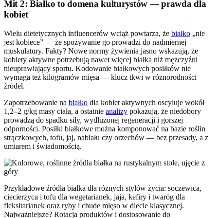
Mit 2: Białko to domena kulturystów — prawda dla
kobiet
Wielu dietetycznych influencerów wciąż powtarza, że
białko
„nie
jest kobiece” — że spożywanie go prowadzi do nadmiernej
muskulatury. Fakty? Nowe normy żywienia jasno wskazują, że
kobiety aktywne potrzebują nawet więcej białka niż mężczyźni
nieuprawiający sportu. Kodowanie białkowych posiłków nie
wymaga też kilogramów mięsa — klucz tkwi w różnorodności
źródeł.
Zapotrzebowanie na
białko
dla kobiet aktywnych oscyluje wokół
1,2–2 g/kg masy ciała, a ostatnie
analizy
pokazują, że niedobory
prowadzą do spadku siły, wydłużonej regeneracji i gorszej
odporności. Posiłki białkowe można komponować na bazie roślin
strączkowych, tofu, jaj, nabiału czy orzechów — bez przesady, a z
umiarem i świadomością.
Przykładowe źródła białka dla różnych stylów życia: soczewica,
ciecierzyca i tofu dla wegetarianek, jaja, kefiry i twaróg dla
fleksitarianek oraz ryby i chude mięso w diecie klasycznej.
Najważniejsze? Rotacja produktów i dostosowanie do