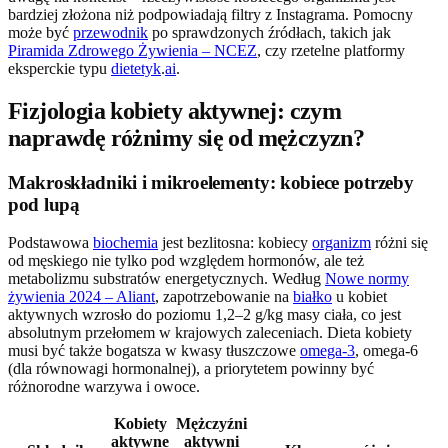
bardziej złożona niż podpowiadają filtry z Instagrama. Pomocny
może być
przewodnik
po sprawdzonych źródłach, takich jak
Piramida Zdrowego Żywienia – NCEZ
, czy rzetelne platformy
eksperckie typu
dietetyk
.
ai
.
Fizjologia kobiety aktywnej: czym
naprawdę różnimy się od mężczyzn?
Makroskładniki i mikroelementy: kobiece potrzeby
pod lupą
Podstawowa
biochemia
jest bezlitosna: kobiecy
organizm
różni się
od męskiego nie tylko pod względem hormonów, ale też
metabolizmu substratów energetycznych. Według
Nowe normy
żywienia 2024 – Aliant
, zapotrzebowanie na
białko
u kobiet
aktywnych wzrosło do poziomu 1,2–2 g/kg masy ciała, co jest
absolutnym przełomem w krajowych zaleceniach. Dieta kobiety
musi być także bogatsza w kwasy tłuszczowe
omega-3
, omega-6
(dla równowagi hormonalnej), a priorytetem powinny być
różnorodne warzywa i owoce.
Kobiety
Mężczyźni
aktywne
aktywni