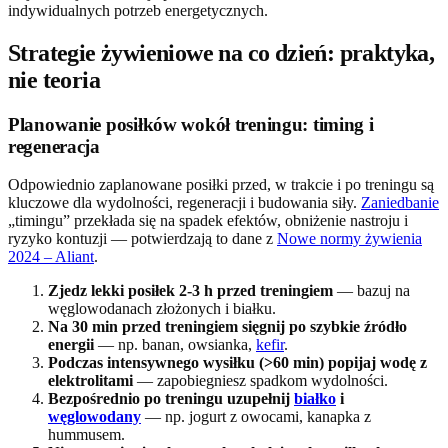
indywidualnych potrzeb energetycznych.
Strategie żywieniowe na co dzień: praktyka,
nie teoria
Planowanie posiłków wokół treningu: timing i
regeneracja
Odpowiednio zaplanowane posiłki przed, w trakcie i po treningu są
kluczowe dla wydolności, regeneracji i budowania siły.
Zaniedbanie
„timingu” przekłada się na spadek efektów, obniżenie nastroju i
ryzyko kontuzji — potwierdzają to dane z
Nowe normy żywienia
2024 – Aliant
.
Zjedz lekki posiłek 2-3 h przed treningiem
— bazuj na
węglowodanach złożonych i białku.
Na 30 min przed treningiem sięgnij po szybkie źródło
energii
— np. banan, owsianka,
kefir
.
Podczas intensywnego wysiłku (>60 min) popijaj wodę z
elektrolitami
— zapobiegniesz spadkom wydolności.
Bezpośrednio po treningu uzupełnij
białko
i
węglowodany
— np. jogurt z owocami, kanapka z
hummusem.