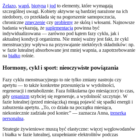
Żelazo
,
wapń
,
biotyna
i
jod
to elementy, które wymagają
szczególnej uwagi. Kobiety aktywne są bardziej narażone na ich
niedobory, co przekłada się na pogorszenie samopoczucia,
chroniczne
zmęczenie
czy
problemy
ze skórą i włosami. Najnowsze
badania wykazują, że
suplementacja
powinna być
indywidualizowana — zarówno pod kątem fazy cyklu, jak i
aktualnej kondycji organizmu. Nie mniej ważny jest fakt, że cykl
menstruacyjny wpływa na przyswajanie niektórych składników: np.
w fazie lutealnej absorbowane jest mniej wapnia, a zapotrzebowanie
na
białko
rośnie.
Hormony, cykl i sport: nieoczywiste powiązania
Fazy cyklu menstruacyjnego to nie tylko zmiany nastroju czy
apetytu — to także konkretne przesunięcia w wydolności,
regeneracji i metabolizmie. Faza folikularna (po miesiączce) to czas,
gdy
organizm
szybciej się regeneruje, a wydolność szczytuje. W
fazie lutealnej (przed miesiączką) mogą pojawić się spadki energii i
zaburzenia apetytu. „To, co działa na początku miesiąca,
niekoniecznie zadziała pod koniec” — zaznacza Anna,
trenerka
personalna
.
Strategie żywieniowe muszą być elastyczne: więcej węglowodanów
i białka w fazie lutealnej, uzupełnianie elektrolitów podczas