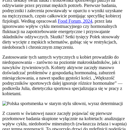
Przez dekady świat nauki i środowiska sportowego patrzył na
odżywianie przez pryzmat męskich potrzeb. Pierwsze badania,
podręczniki i zalecenia powstawały w oparciu o wyniki uzyskane
na mężczyznach, często całkowicie pomijając specyfikę kobiecej
fizjologii. Według opracowań
Food Forum, 2024
, przez lata
ignorowano wpływ cyklu menstruacyjnego czy hormonalnych
fluktuacji na zapotrzebowanie energetyczne i przyswajanie
składników odżywczych. Skutki? Setki tysięcy Polek stosowały
diety wycięte z męskich schematów, gubiąc się w restrykcjach,
niedoborach i chronicznym zmęczeniu.
Zastosowanie tych samych wytycznych u kobiet prowadziło do
niedopasowania – zarówno na poziomie makroskładników, jak i
nawyków żywieniowych. Kobiety aktywne zaczęły masowo
doświadczać problemów z gospodarką hormonalną, zaburzeń
miesiączkowania, a nawet spadku gęstości kości. „Większość
podręczników sportowych dalej ignoruje różnice hormonalne” —
podkreśla Julia, dietetyczka sportowa specjalizująca się w pracy z
kobietami.
Z czasem w światowej nauce zaczęły pojawiać się pierwsze
przełomowe badania skupione wyłącznie na kobietach: analizujące
wpływ cyklu, niedoborów mineralnych (zwłaszcza żelaza i wapnia)
oraz tempa regeneracji. To otworzyło drzwi do redefinicji podejścia