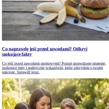
Co naprawdę jeść przed zawodami? Odkryj
szokujące fakty
Co jeść przed zawodami sportowymi? Poznaj sprawdzone strategie,
szokujące mity i praktyczne wskazówki, które zdecydują o twoim
sukcesie. Sprawdź teraz.