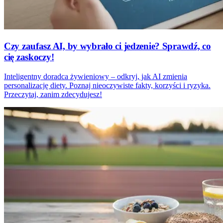
Czy zaufasz AI, by wybrało ci jedzenie? Sprawdź, co
cię zaskoczy!
Inteligentny doradca żywieniowy – odkryj, jak AI zmienia
personalizację diety. Poznaj nieoczywiste fakty, korzyści i ryzyka.
Przeczytaj, zanim zdecydujesz!