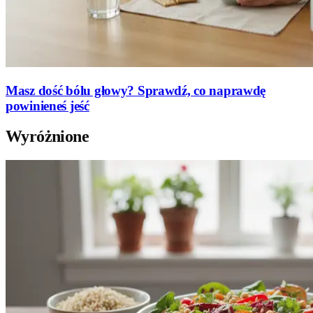
Masz dość bólu głowy? Sprawdź, co naprawdę
powinieneś jeść
Wyróżnione