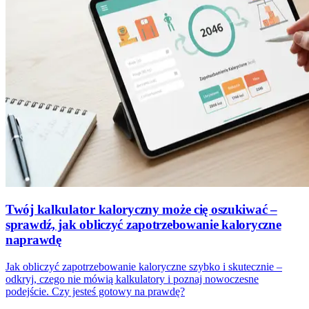
Twój kalkulator kaloryczny może cię oszukiwać –
sprawdź, jak obliczyć zapotrzebowanie kaloryczne
naprawdę
Jak obliczyć zapotrzebowanie kaloryczne szybko i skutecznie –
odkryj, czego nie mówią kalkulatory i poznaj nowoczesne
podejście. Czy jesteś gotowy na prawdę?