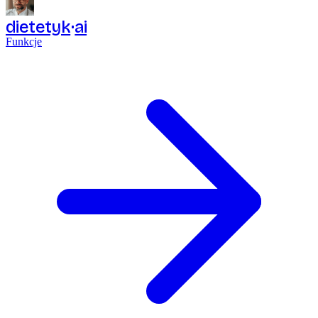
dietetyk
ai
Funkcje