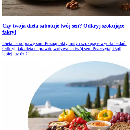
Czy twoja dieta sabotuje twój sen? Odkryj szokujące
fakty!
Dieta na poprawę snu: Poznaj fakty, mity i szokujące wyniki badań.
Odkryj, jak dieta naprawdę wpływa na twój sen. Przeczytaj i śpij
lepiej już dziś!