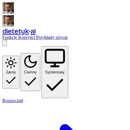
dietetyk
ai
Funkcje
Korzyści
Przykłady użycia
Jasny
Ciemny
Systemowy
Rozpocznij