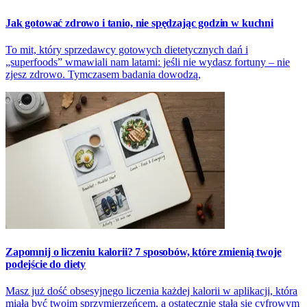
Jak gotować zdrowo i tanio, nie spędzając godzin w kuchni
To mit, który sprzedawcy gotowych dietetycznych dań i
„superfoods” wmawiali nam latami: jeśli nie wydasz fortuny – nie
zjesz zdrowo. Tymczasem badania dowodzą,
Zapomnij o liczeniu kalorii? 7 sposobów, które zmienią twoje
podejście do diety
Masz już dość obsesyjnego liczenia każdej kalorii w aplikacji, która
miała być twoim sprzymierzeńcem, a ostatecznie stała się cyfrowym