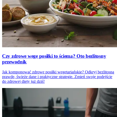
Czy zdrowe wege posiłki to ściema? Oto bezlitosny
przewodnik
Jak komponować zdrowe posiłki wegetariańskie? Odkryj bezlitosną
prawdę, świeże dane i praktyczne strategie. Zmień swoje podejście
do zdrowej diety już dziś!