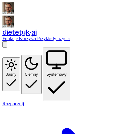
dietetyk
ai
Funkcje
Korzyści
Przykłady użycia
Jasny
Ciemny
Systemowy
Rozpocznij