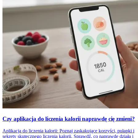
Czy aplikacja do liczenia kalorii naprawdę cię zmieni?
Aplikacja do liczenia kalorii: Poznaj zaskakujące korzyści, pułapki i
sekrety skutecznego liczenia kalorii. Sprawdź, co naprawdę działa i