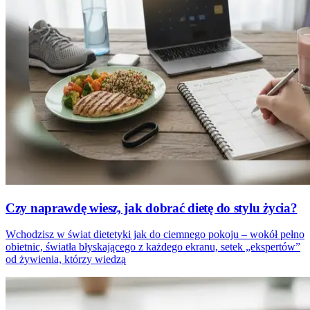
Czy naprawdę wiesz, jak dobrać dietę do stylu życia?
Wchodzisz w świat dietetyki jak do ciemnego pokoju – wokół pełno
obietnic, światła błyskającego z każdego ekranu, setek „ekspertów”
od żywienia, którzy wiedzą