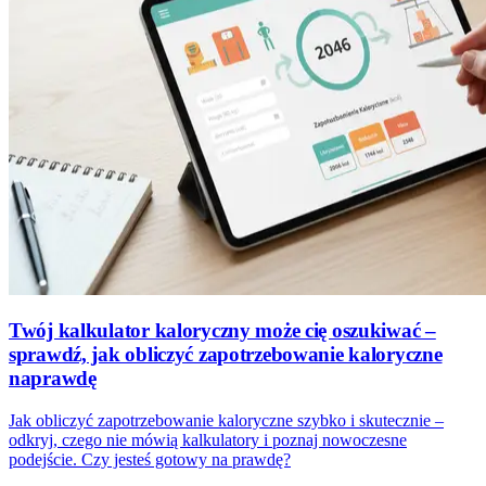
Twój kalkulator kaloryczny może cię oszukiwać –
sprawdź, jak obliczyć zapotrzebowanie kaloryczne
naprawdę
Jak obliczyć zapotrzebowanie kaloryczne szybko i skutecznie –
odkryj, czego nie mówią kalkulatory i poznaj nowoczesne
podejście. Czy jesteś gotowy na prawdę?