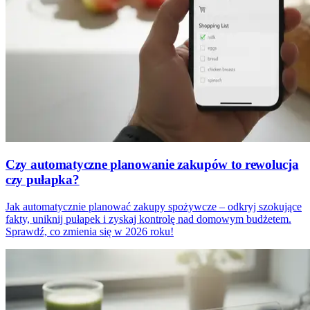
Czy automatyczne planowanie zakupów to rewolucja
czy pułapka?
Jak automatycznie planować zakupy spożywcze – odkryj szokujące
fakty, uniknij pułapek i zyskaj kontrolę nad domowym budżetem.
Sprawdź, co zmienia się w 2026 roku!