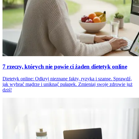
7 rzeczy, których nie powie ci żaden dietetyk online
Dietetyk online: Odkryj nieznane fakty, ryzyka i szanse. Sprawdź,
jak wybrać mądrze i uniknąć pułapek. Zmieniaj swoje zdrowie już
dziś!