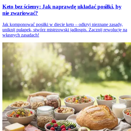
Keto bez ściemy: Jak naprawdę układać posiłki, by
nie zwariować?
Jak komponować posiłki w diecie keto – odkryj nieznane zasady,
uniknij pułapek, stwórz mistrzowski jadłospis. Zacznij rewolucję na
własnych zasadach!