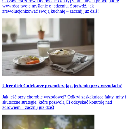
Co zawiera zdrowa lodówka? Odkryj 9 brutalnych prawd, które
wywrócą twoje myślenie o jedzeniu. Sprawdź, jak
zrewolucjonizować swoją kuchnię – zacznij już dziś!
Ulcer diet: Co lekarze przemilczają o jedzeniu przy wrzodach?
Jak jeść przy chorobie wrzodowej? Odkryj zaskakujące fakty, mity i
skuteczne strategie, które pozwolą Ci odzyskać kontrolę nad
zdrowiem – zacznij już dziś!