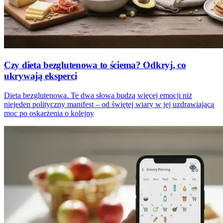
Czy dieta bezglutenowa to ściema? Odkryj, co
ukrywają eksperci
Dieta bezglutenowa. Te dwa słowa budzą więcej emocji niż
niejeden polityczny manifest – od świętej wiary w jej uzdrawiającą
moc po oskarżenia o kolejny