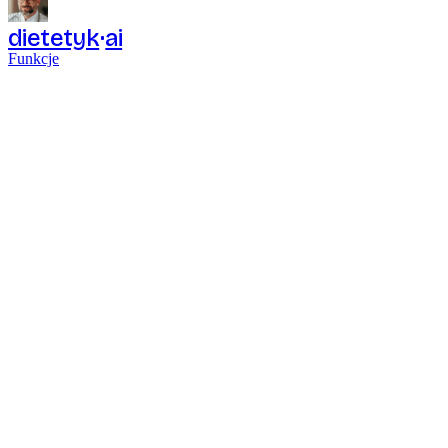
dietetyk
ai
Funkcje