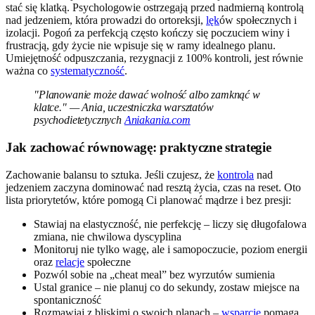
stać się klatką. Psychologowie ostrzegają przed nadmierną kontrolą
nad jedzeniem, która prowadzi do ortoreksji,
lęk
ów społecznych i
izolacji. Pogoń za perfekcją często kończy się poczuciem winy i
frustracją, gdy życie nie wpisuje się w ramy idealnego planu.
Umiejętność odpuszczania, rezygnacji z 100% kontroli, jest równie
ważna co
systematyczność
.
"Planowanie może dawać wolność albo zamknąć w
klatce." — Ania, uczestniczka warsztatów
psychodietetycznych
Aniakania.com
Jak zachować równowagę: praktyczne strategie
Zachowanie balansu to sztuka. Jeśli czujesz, że
kontrola
nad
jedzeniem zaczyna dominować nad resztą życia, czas na reset. Oto
lista priorytetów, które pomogą Ci planować mądrze i bez presji:
Stawiaj na elastyczność, nie perfekcję – liczy się długofalowa
zmiana, nie chwilowa dyscyplina
Monitoruj nie tylko wagę, ale i samopoczucie, poziom energii
oraz
relacje
społeczne
Pozwól sobie na „cheat meal” bez wyrzutów sumienia
Ustal granice – nie planuj co do sekundy, zostaw miejsce na
spontaniczność
Rozmawiaj z bliskimi o swoich planach –
wsparcie
pomaga