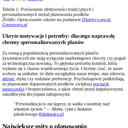
Tabela 1: Porównanie efektywności tradycyjnych i
personalizowanych metod planowania posiłków
Źródło: Opracowanie własne na podstawie
Dietetycy.org.pl
,
Greenways.pl
Ukryte motywacje i potrzeby: dlaczego naprawdę
chcemy spersonalizowanych planów
Za rosnącą popularnością personalizowanych planów
żywieniowych nie stoją wyłącznie marketingowe chwyty czy pogoń
za technologiczną nowinką. To głęboka potrzeba kontroli, która
wyłania się z chaosu współczesnego życia. Chcemy czuć, że nasze
wybory są unikalne, że dieta uwzględnia nasze tempo, stan zdrowia,
alergie
, etykę czy rodzinne preferencje. Psychologowie podkreślają,
że planowanie dopasowanych posiłków zwiększa
poczucie
sprawczości
i bezpieczeństwa, a także chroni przed impulsywnymi,
szkodliwymi decyzjami zakupowymi.
"Personalizacja to nie kaprys, to walka o kontrolę nad
własnym życiem." — Marta, cytat z badania
jakościowego
Klinikaotco.pl
Największe mity o planowaniu