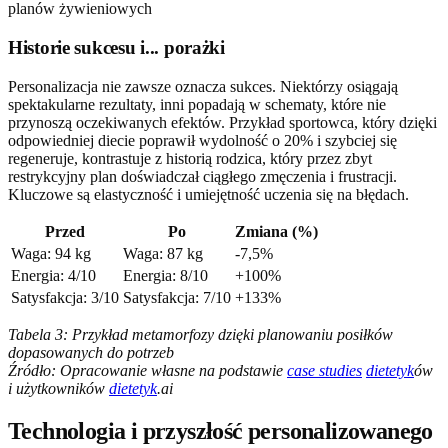
Historie sukcesu i... porażki
Personalizacja nie zawsze oznacza sukces. Niektórzy osiągają
spektakularne rezultaty, inni popadają w schematy, które nie
przynoszą oczekiwanych efektów. Przykład sportowca, który dzięki
odpowiedniej diecie poprawił wydolność o 20% i szybciej się
regeneruje, kontrastuje z historią rodzica, który przez zbyt
restrykcyjny plan doświadczał ciągłego zmęczenia i frustracji.
Kluczowe są elastyczność i umiejętność uczenia się na błędach.
Przed
Po
Zmiana (%)
Waga: 94 kg
Waga: 87 kg
-7,5%
Energia: 4/10
Energia: 8/10
+100%
Satysfakcja: 3/10
Satysfakcja: 7/10
+133%
Tabela 3: Przykład metamorfozy dzięki planowaniu posiłków
dopasowanych do potrzeb
Źródło: Opracowanie własne na podstawie
case studies
dietetyk
ów
i użytkowników
dietetyk
.ai
Technologia i przyszłość personalizowanego