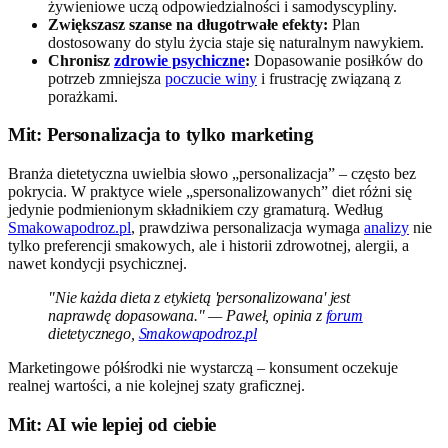
żywieniowe uczą odpowiedzialności i samodyscypliny.
Zwiększasz szanse na długotrwałe efekty:
Plan
dostosowany do stylu życia staje się naturalnym nawykiem.
Chronisz
zdrowie psychiczne
:
Dopasowanie posiłków do
potrzeb zmniejsza
poczucie winy
i frustrację związaną z
porażkami.
Mit: Personalizacja to tylko marketing
Branża dietetyczna uwielbia słowo „personalizacja” – często bez
pokrycia. W praktyce wiele „spersonalizowanych” diet różni się
jedynie podmienionym składnikiem czy gramaturą. Według
Smakowapodroz.pl
, prawdziwa personalizacja wymaga
analizy
nie
tylko preferencji smakowych, ale i historii zdrowotnej, alergii, a
nawet kondycji psychicznej.
"Nie każda dieta z etykietą 'personalizowana' jest
naprawdę dopasowana." — Paweł, opinia z
forum
dietetycznego,
Smakowapodroz.pl
Marketingowe półśrodki nie wystarczą – konsument oczekuje
realnej wartości, a nie kolejnej szaty graficznej.
Mit: AI wie lepiej od ciebie