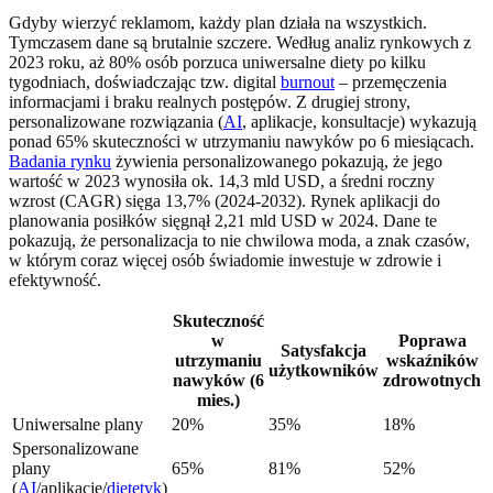
Gdyby wierzyć reklamom, każdy plan działa na wszystkich.
Tymczasem dane są brutalnie szczere. Według analiz rynkowych z
2023 roku, aż 80% osób porzuca uniwersalne diety po kilku
tygodniach, doświadczając tzw. digital
burnout
– przemęczenia
informacjami i braku realnych postępów. Z drugiej strony,
personalizowane rozwiązania (
AI
, aplikacje, konsultacje) wykazują
ponad 65% skuteczności w utrzymaniu nawyków po 6 miesiącach.
Badania rynku
żywienia personalizowanego pokazują, że jego
wartość w 2023 wynosiła ok. 14,3 mld USD, a średni roczny
wzrost (CAGR) sięga 13,7% (2024-2032). Rynek aplikacji do
planowania posiłków sięgnął 2,21 mld USD w 2024. Dane te
pokazują, że personalizacja to nie chwilowa moda, a znak czasów,
w którym coraz więcej osób świadomie inwestuje w zdrowie i
efektywność.
Skuteczność
w
Poprawa
Satysfakcja
utrzymaniu
wskaźników
użytkowników
nawyków (6
zdrowotnych
mies.)
Uniwersalne plany
20%
35%
18%
Spersonalizowane
plany
65%
81%
52%
(
AI
/aplikacje/
dietetyk
)