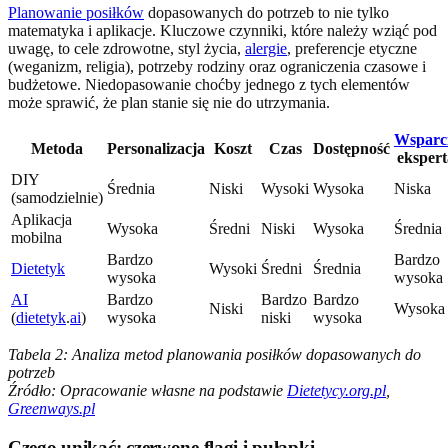
Planowanie posiłków
dopasowanych do potrzeb to nie tylko
matematyka i aplikacje. Kluczowe czynniki, które należy wziąć pod
uwagę, to cele zdrowotne, styl życia,
alergie
, preferencje etyczne
(weganizm, religia), potrzeby rodziny oraz ograniczenia czasowe i
budżetowe. Niedopasowanie choćby jednego z tych elementów
może sprawić, że plan stanie się nie do utrzymania.
Wsparc
Metoda
Personalizacja
Koszt
Czas
Dostępność
ekspert
DIY
Średnia
Niski
Wysoki
Wysoka
Niska
(samodzielnie)
Aplikacja
Wysoka
Średni
Niski
Wysoka
Średnia
mobilna
Bardzo
Bardzo
Dietetyk
Wysoki
Średni
Średnia
wysoka
wysoka
AI
Bardzo
Bardzo
Bardzo
Niski
Wysoka
(
dietetyk
.
ai
)
wysoka
niski
wysoka
Tabela 2: Analiza metod planowania posiłków dopasowanych do
potrzeb
Źródło: Opracowanie własne na podstawie
Dietetycy.org.pl
,
Greenways.pl
Czego unikać: czerwone flagi i pułapki