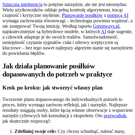
Sztuczna inteligencja
to potężne narzędzie, ale nie jest nieomylna.
Wielu użytkowników oddaje pełną kontrolę algorytmom, tracąc
czujność i krytyczne myślenie.
Planowanie posiłków
z
pomoc
ą
AI
wymaga zachowania równowagi – technologia powinna wspierać, a
nie zastępować Twoją intuicję. Według raportu
Greenways.pl
,
najskuteczniejsze są hybrydowe modele, w których
AI
daje sugestie,
a człowiek adaptuje je do swoich realiów. Samoświadomość,
umiejętność czytania sygnałów ciała i zdrowy sceptycyzm są
kluczowe – bez tego nawet najlepszy algorytm stanie się narzędziem
do powielania błędów.
Jak działa planowanie posiłków
dopasowanych do potrzeb w praktyce
Krok po kroku: jak stworzyć własny plan
Tworzenie planu dopasowanego do indywidualnych potrzeb to
proces, który wymaga zarówno refleksji, jak i narzędzi. Najlepsze
rezultaty osiągają osoby, które łączą własne obserwacje z wsparciem
narzędzi cyfrowych lub konsultacji z ekspertem. Oto
przewodnik
,
jak skutecznie rozpocząć:
Zdefiniuj swoje cele:
Czy chcesz schudnąć, nabrać masy,