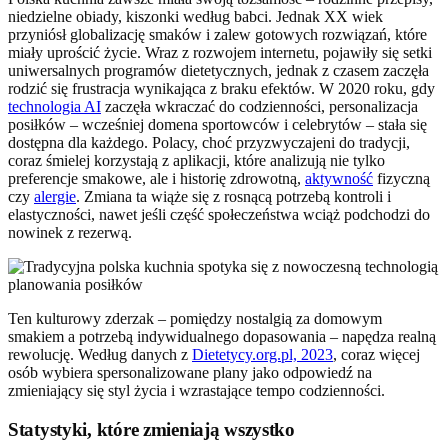
niedzielne obiady, kiszonki według babci. Jednak XX wiek
przyniósł globalizację smaków i zalew gotowych rozwiązań, które
miały uprościć życie. Wraz z rozwojem internetu, pojawiły się setki
uniwersalnych programów dietetycznych, jednak z czasem zaczęła
rodzić się frustracja wynikająca z braku efektów. W 2020 roku, gdy
technologia AI
zaczęła wkraczać do codzienności, personalizacja
posiłków – wcześniej domena sportowców i celebrytów – stała się
dostępna dla każdego. Polacy, choć przyzwyczajeni do tradycji,
coraz śmielej korzystają z aplikacji, które analizują nie tylko
preferencje smakowe, ale i historię zdrowotną,
aktywność
fizyczną
czy
alergie
. Zmiana ta wiąże się z rosnącą potrzebą kontroli i
elastyczności, nawet jeśli część społeczeństwa wciąż podchodzi do
nowinek z rezerwą.
Ten kulturowy zderzak – pomiędzy nostalgią za domowym
smakiem a potrzebą indywidualnego dopasowania – napędza realną
rewolucję. Według danych z
Dietetycy.org.pl, 2023
, coraz więcej
osób wybiera spersonalizowane plany jako odpowiedź na
zmieniający się styl życia i wzrastające tempo codzienności.
Statystyki, które zmieniają wszystko