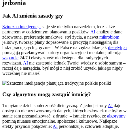
jedzenia
Jak AI zmienia zasady gry
Sztuczna inteligencja
staje się nie tylko narzędziem, lecz także
partnerem w codziennym planowaniu posiłków.
AI
analizuje dane
zdrowotne, preferencje smakowe, styl życia, a nawet
mikrobiom
jelitowy, tworząc plany dopasowane z precyzją nieosiągalną dla
ludzi pracujących „ręcznie”. W Polsce narzędzia takie jak
dietetyk
.
ai
pomagają przełamywać bariery organizacyjne i mentalne, oferując
wsparcie
24/7 i elastyczność niedostępną dla tradycyjnych
rozwiązań.
AI
nie zastępuje jednak Twojej wiedzy o sobie samym –
raczej daje narzędzia, byś mógł z niej zrobić użytek, jakiego nigdy
wcześniej nie miałeś.
Czy algorytmy mogą zastąpić intuicję?
To pytanie dzieli społeczność dietetyczną. Z jednej strony
AI
daje
dostęp do nieprzetworzonych danych, których człowiek nie byłby w
stanie sam przeanalizować, z drugiej – istnieje ryzyko, że
algorytmy
pominą niuanse emocjonalne, społeczne i kulturowe. Najlepsze
efekty przynosi połączenie:
AI
personalizuje, człowiek adaptuje.