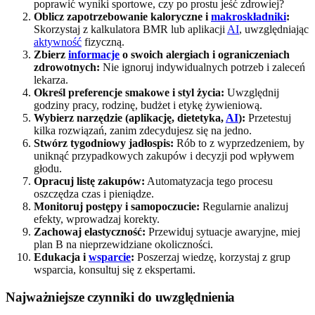
poprawić wyniki sportowe, czy po prostu jeść zdrowiej?
Oblicz zapotrzebowanie kaloryczne i
makroskładniki
:
Skorzystaj z kalkulatora BMR lub aplikacji
AI
, uwzględniając
aktywność
fizyczną.
Zbierz
informacje
o swoich alergiach i ograniczeniach
zdrowotnych:
Nie ignoruj indywidualnych potrzeb i zaleceń
lekarza.
Określ preferencje smakowe i styl życia:
Uwzględnij
godziny pracy, rodzinę, budżet i etykę żywieniową.
Wybierz narzędzie (aplikację, dietetyka,
AI
):
Przetestuj
kilka rozwiązań, zanim zdecydujesz się na jedno.
Stwórz tygodniowy jadłospis:
Rób to z wyprzedzeniem, by
uniknąć przypadkowych zakupów i decyzji pod wpływem
głodu.
Opracuj listę zakupów:
Automatyzacja tego procesu
oszczędza czas i pieniądze.
Monitoruj postępy i samopoczucie:
Regularnie analizuj
efekty, wprowadzaj korekty.
Zachowaj elastyczność:
Przewiduj sytuacje awaryjne, miej
plan B na nieprzewidziane okoliczności.
Edukacja i
wsparcie
:
Poszerzaj wiedzę, korzystaj z grup
wsparcia, konsultuj się z ekspertami.
Najważniejsze czynniki do uwzględnienia