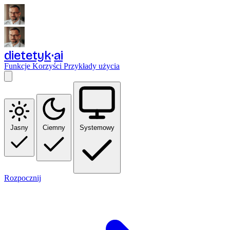
dietetyk
ai
Funkcje
Korzyści
Przykłady użycia
Jasny
Ciemny
Systemowy
Rozpocznij