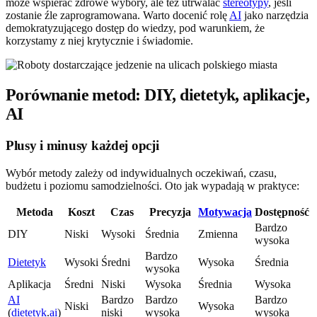
może wspierać zdrowe wybory, ale też utrwalać
stereotypy
, jeśli
zostanie źle zaprogramowana. Warto docenić rolę
AI
jako narzędzia
demokratyzującego dostęp do wiedzy, pod warunkiem, że
korzystamy z niej krytycznie i świadomie.
Porównanie metod: DIY, dietetyk, aplikacje,
AI
Plusy i minusy każdej opcji
Wybór metody zależy od indywidualnych oczekiwań, czasu,
budżetu i poziomu samodzielności. Oto jak wypadają w praktyce:
Metoda
Koszt
Czas
Precyzja
Motywacja
Dostępność
Bardzo
DIY
Niski
Wysoki
Średnia
Zmienna
wysoka
Bardzo
Dietetyk
Wysoki
Średni
Wysoka
Średnia
wysoka
Aplikacja
Średni
Niski
Wysoka
Średnia
Wysoka
AI
Bardzo
Bardzo
Bardzo
Niski
Wysoka
(
dietetyk
.
ai
)
niski
wysoka
wysoka