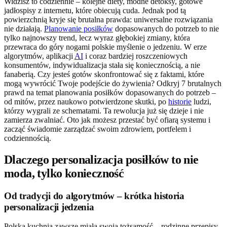
Widzisz to codziennie – kolejne diety, modne detoksy, gotowe
jadłospisy z internetu, które obiecują cuda. Jednak pod tą
powierzchnią kryje się brutalna prawda: uniwersalne rozwiązania
nie działają.
Planowanie posiłków
dopasowanych do potrzeb to nie
tylko najnowszy trend, lecz wyraz głębokiej zmiany, która
przewraca do góry nogami polskie myślenie o jedzeniu. W erze
algorytmów, aplikacji
AI
i coraz bardziej roszczeniowych
konsumentów, indywidualizacja stała się koniecznością, a nie
fanaberią. Czy jesteś gotów skonfrontować się z faktami, które
mogą wywrócić Twoje podejście do żywienia? Odkryj 7 brutalnych
prawd na temat planowania posiłków dopasowanych do potrzeb –
od mitów, przez naukowo potwierdzone skutki, po
historie
ludzi,
którzy wygrali ze schematami. Ta rewolucja już się dzieje i nie
zamierza zwalniać. Oto jak możesz przestać być ofiarą systemu i
zacząć świadomie zarządzać swoim zdrowiem, portfelem i
codziennością.
Dlaczego personalizacja posiłków to nie
moda, tylko konieczność
Od tradycji do algorytmów – krótka historia
personalizacji jedzenia
Polska kuchnia zawsze miała swoją tożsamość – rodzinne przepisy,