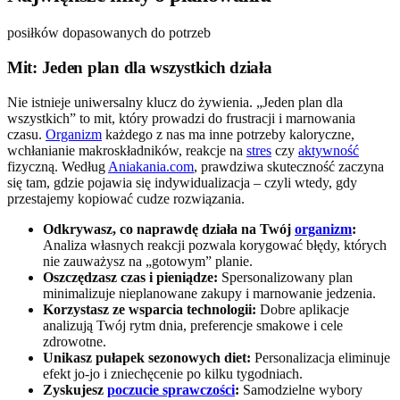
posiłków dopasowanych do potrzeb
Mit: Jeden plan dla wszystkich działa
Nie istnieje uniwersalny klucz do żywienia. „Jeden plan dla
wszystkich” to mit, który prowadzi do frustracji i marnowania
czasu.
Organizm
każdego z nas ma inne potrzeby kaloryczne,
wchłanianie makroskładników, reakcje na
stres
czy
aktywność
fizyczną. Według
Aniakania.com
, prawdziwa skuteczność zaczyna
się tam, gdzie pojawia się indywidualizacja – czyli wtedy, gdy
przestajemy kopiować cudze rozwiązania.
Odkrywasz, co naprawdę działa na Twój
organizm
:
Analiza własnych reakcji pozwala korygować błędy, których
nie zauważysz na „gotowym” planie.
Oszczędzasz czas i pieniądze:
Spersonalizowany plan
minimalizuje nieplanowane zakupy i marnowanie jedzenia.
Korzystasz ze wsparcia technologii:
Dobre aplikacje
analizują Twój rytm dnia, preferencje smakowe i cele
zdrowotne.
Unikasz pułapek sezonowych diet:
Personalizacja eliminuje
efekt jo-jo i zniechęcenie po kilku tygodniach.
Zyskujesz
poczucie sprawczości
:
Samodzielne wybory