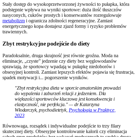
Stały dostęp do wysokoprzetworzonej żywności to pułapka, która
podstępnie wpływa na wyniki sportowe: duża ilość tłuszczów
nasyconych, cukrów prostych i konserwantów rozregulowuje
metabolizm
i ogranicza zdolności regeneracyjne. Zamiast
energetycznego kopa dostajesz zjazd formy i ryzyko problemów
trawiennych.
Zbyt restrykcyjne podejście do diety
Paradoksalnie, druga skrajność jest równie groźna. Moda na
eliminacje, „czyste” jedzenie czy diety bez węglowodanów
sprawiają, że sportowcy wpadają w pułapkę niedoborów i
obsesyjnej kontroli. Zamiast lepszych efektów pojawia się frustracja,
spadek motywacji i... pogorszenie wyników.
"Zbyt restrykcyjna dieta w sporcie amatorskim prowadzi
do wypalenia i zaburzeń relacji z jedzeniem. Dla
większości sportowców kluczowa jest konsekwencja i
elastyczność, nie perfekcja." — dr Katarzyna
Włodarczyk, psychodietetyk,
Psychologia w Praktyce,
2023
Równowaga, rozsądek i indywidualne podejście to trzy filary
skutecznej diety. Obsesyjne kontrolowanie kalorii czy eliminacja
całych grup produktów bez wskazań medycznych to szybka droga