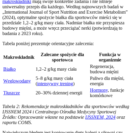
makroskładniki
mają swoje konkretne zadania i nie istnieje
uniwersalny przepis dla każdego. Według najnowszych badań w
„International Journal of Sport Nutrition and Exercise Metabolism”
(2024), optymalne spożycie białka dla sportowców mieści się w
przedziale 1,2–2 g/kg masy ciała. Nadmiar białka nie przyspiesza
budowy mięśni, a może wręcz przeciążać nerki (potwierdzają to
badania z 2023 roku).
Tabela poniżej prezentuje orientacyjne zalecenia:
Zalecane spożycie dla
Funkcja w
Makroskładnik
sportowca
organizmie
Regeneracja,
Białko
1,2–2 g/kg masy ciała
budowa mięśni
5–8 g/kg masy ciała
Paliwo dla mięśni,
Węglowodany
(
intensywny trening
)
energia
Hormony
, funkcje
Tłuszcze
20–30% dziennej energii
komórkowe
Tabela 2: Rekomendacje makroskładników dla sportowców według
IJSSNEM 2024 i Centralnego Ośrodka Medycyny Sportowej
Źródło: Opracowanie własne na podstawie
IJSSNEM, 2024
oraz
raportu COMS.
Największym błędem jest kopiowanie diety kolegi z siłowni czy