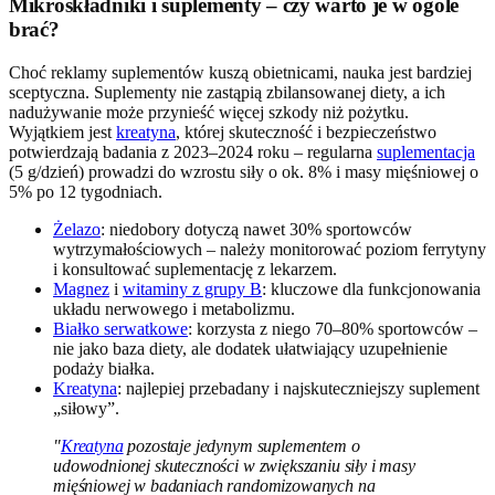
Mikroskładniki i suplementy – czy warto je w ogóle
brać?
Choć reklamy suplementów kuszą obietnicami, nauka jest bardziej
sceptyczna. Suplementy nie zastąpią zbilansowanej diety, a ich
nadużywanie może przynieść więcej szkody niż pożytku.
Wyjątkiem jest
kreatyna
, której skuteczność i bezpieczeństwo
potwierdzają badania z 2023–2024 roku – regularna
suplementacja
(5 g/dzień) prowadzi do wzrostu siły o ok. 8% i masy mięśniowej o
5% po 12 tygodniach.
Żelazo
: niedobory dotyczą nawet 30% sportowców
wytrzymałościowych – należy monitorować poziom ferrytyny
i konsultować suplementację z lekarzem.
Magnez
i
witaminy z grupy B
: kluczowe dla funkcjonowania
układu nerwowego i metabolizmu.
Białko serwatkowe
: korzysta z niego 70–80% sportowców –
nie jako baza diety, ale dodatek ułatwiający uzupełnienie
podaży białka.
Kreatyna
: najlepiej przebadany i najskuteczniejszy suplement
„siłowy”.
"
Kreatyna
pozostaje jedynym suplementem o
udowodnionej skuteczności w zwiększaniu siły i masy
mięśniowej w badaniach randomizowanych na