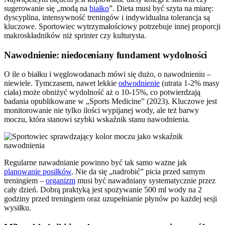
sugerowanie się „modą na
białko
”. Dieta musi być szyta na miarę:
dyscyplina, intensywność treningów i indywidualna tolerancja są
kluczowe. Sportowiec wytrzymałościowy potrzebuje innej proporcji
makroskładników niż sprinter czy kulturysta.
Nawodnienie: niedoceniany fundament wydolności
O ile o białku i węglowodanach mówi się dużo, o nawodnieniu –
niewiele. Tymczasem, nawet lekkie
odwodnienie
(utrata 1-2% masy
ciała) może obniżyć wydolność aż o 10-15%, co potwierdzają
badania opublikowane w „Sports Medicine” (2023). Kluczowe jest
monitorowanie nie tylko ilości wypijanej wody, ale też barwy
moczu, która stanowi szybki wskaźnik stanu nawodnienia.
Regularne nawadnianie powinno być tak samo ważne jak
planowanie posiłków
. Nie da się „nadrobić” picia przed samym
treningiem –
organizm
musi być nawadniany systematycznie przez
cały dzień. Dobrą praktyką jest spożywanie 500 ml wody na 2
godziny przed treningiem oraz uzupełnianie płynów po każdej sesji
wysiłku.