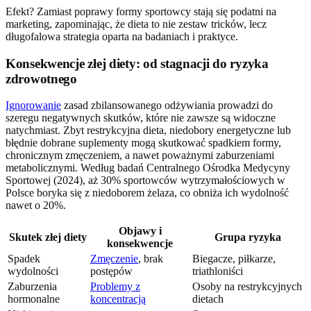
Efekt? Zamiast poprawy formy sportowcy stają się podatni na
marketing, zapominając, że dieta to nie zestaw tricków, lecz
długofalowa strategia oparta na badaniach i praktyce.
Konsekwencje złej diety: od stagnacji do ryzyka
zdrowotnego
Ignorowanie
zasad zbilansowanego odżywiania prowadzi do
szeregu negatywnych skutków, które nie zawsze są widoczne
natychmiast. Zbyt restrykcyjna dieta, niedobory energetyczne lub
błędnie dobrane suplementy mogą skutkować spadkiem formy,
chronicznym zmęczeniem, a nawet poważnymi zaburzeniami
metabolicznymi. Według badań Centralnego Ośrodka Medycyny
Sportowej (2024), aż 30% sportowców wytrzymałościowych w
Polsce boryka się z niedoborem żelaza, co obniża ich wydolność
nawet o 20%.
Objawy i
Skutek złej diety
Grupa ryzyka
konsekwencje
Spadek
Zmęczenie
, brak
Biegacze, piłkarze,
wydolności
postępów
triathloniści
Zaburzenia
Problemy z
Osoby na restrykcyjnych
hormonalne
koncentracją
dietach