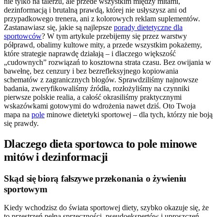
nie tylko na talerzu, ale przede wszystkim między mitami,
dezinformacją i brutalną prawdą, której nie usłyszysz ani od
przypadkowego trenera, ani z kolorowych reklam suplementów.
Zastanawiasz się, jakie są najlepsze
porady dietetyczne dla
sportowców
? W tym artykule przebijemy się przez warstwy
półprawd, obalimy kultowe mity, a przede wszystkim pokażemy,
które strategie naprawdę działają – i dlaczego większość
„cudownych” rozwiązań to kosztowna strata czasu. Bez owijania w
bawełnę, bez cenzury i bez bezrefleksyjnego kopiowania
schematów z zagranicznych blogów. Sprawdziliśmy najnowsze
badania, zweryfikowaliśmy źródła, rozłożyliśmy na czynniki
pierwsze polskie realia, a całość okrasiliśmy praktycznymi
wskazówkami gotowymi do wdrożenia nawet dziś. Oto Twoja
mapa na
pole
minowe dietetyki sportowej – dla tych, którzy nie boją
się prawdy.
Dlaczego dieta sportowca to pole minowe
mitów i dezinformacji
Skąd się biorą fałszywe przekonania o żywieniu
sportowym
Kiedy wchodzisz do świata sportowej diety, szybko okazuje się, że
to przestrzeń pełna sprzeczności, pseudoekspertów i uproszczeń.