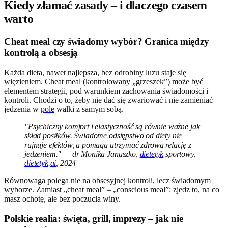
Kiedy złamać zasady – i dlaczego czasem
warto
Cheat meal czy świadomy wybór? Granica między
kontrolą a obsesją
Każda dieta, nawet najlepsza, bez odrobiny luzu staje się
więzieniem. Cheat meal (kontrolowany „grzeszek”) może być
elementem strategii, pod warunkiem zachowania świadomości i
kontroli. Chodzi o to, żeby nie dać się zwariować i nie zamieniać
jedzenia w
pole
walki z samym sobą.
"Psychiczny komfort i elastyczność są równie ważne jak
skład posiłków. Świadome odstępstwo od diety nie
rujnuje efektów, a pomaga utrzymać zdrową relację z
jedzeniem." — dr Monika Januszko,
dietetyk
sportowy,
dietetyk
.
ai
, 2024
Równowaga polega nie na obsesyjnej kontroli, lecz świadomym
wyborze. Zamiast „cheat meal” – „conscious meal”: zjedz to, na co
masz ochotę, ale bez poczucia winy.
Polskie realia: święta, grill, imprezy – jak nie