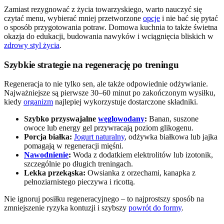
Zamiast rezygnować z życia towarzyskiego, warto nauczyć się
czytać menu, wybierać mniej przetworzone
opcje
i nie bać się pytać
o sposób przygotowania potraw. Domowa kuchnia to także świetna
okazja do edukacji, budowania nawyków i wciągnięcia bliskich w
zdrowy styl życia
.
Szybkie strategie na regenerację po treningu
Regeneracja to nie tylko sen, ale także odpowiednie odżywianie.
Najważniejsze są pierwsze 30–60 minut po zakończonym wysiłku,
kiedy
organizm
najlepiej wykorzystuje dostarczone składniki.
Szybko przyswajalne
węglowodany
:
Banan, suszone
owoce lub energy gel przywracają poziom glikogenu.
Porcja białka:
Jogurt naturalny
, odżywka białkowa lub jajka
pomagają w regeneracji mięśni.
Nawodnienie
:
Woda z dodatkiem elektrolitów lub izotonik,
szczególnie po długich treningach.
Lekka przekąska:
Owsianka z orzechami, kanapka z
pełnoziarnistego pieczywa i ricottą.
Nie ignoruj posiłku regeneracyjnego – to najprostszy sposób na
zmniejszenie ryzyka kontuzji i szybszy
powrót do formy
.