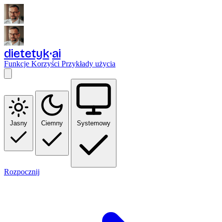
dietetyk
ai
Funkcje
Korzyści
Przykłady użycia
Jasny
Ciemny
Systemowy
Rozpocznij