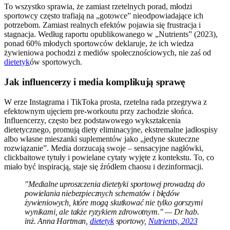
To wszystko sprawia, że zamiast rzetelnych porad, młodzi
sportowcy często trafiają na „gotowce” nieodpowiadające ich
potrzebom. Zamiast realnych efektów pojawia się frustracja i
stagnacja. Według raportu opublikowanego w „Nutrients” (2023),
ponad 60% młodych sportowców deklaruje, że ich wiedza
żywieniowa pochodzi z mediów społecznościowych, nie zaś od
dietetyk
ów sportowych.
Jak influencerzy i media komplikują sprawę
W erze Instagrama i TikToka prosta, rzetelna rada przegrywa z
efektownym ujęciem pre-workoutu przy zachodzie słońca.
Influencerzy, często bez podstawowego wykształcenia
dietetycznego, promują diety eliminacyjne, ekstremalne jadłospisy
albo własne mieszanki suplementów jako „jedyne skuteczne
rozwiązanie”. Media dorzucają swoje – sensacyjne nagłówki,
clickbaitowe tytuły i powielane cytaty wyjęte z kontekstu. To, co
miało być inspiracją, staje się źródłem chaosu i dezinformacji.
"Medialne uproszczenia dietetyki sportowej prowadzą do
powielania niebezpiecznych schematów i błędów
żywieniowych, które mogą skutkować nie tylko gorszymi
wynikami, ale także ryzykiem zdrowotnym." — Dr hab.
inż. Anna Hartman,
dietetyk
sportowy,
Nutrients, 2023