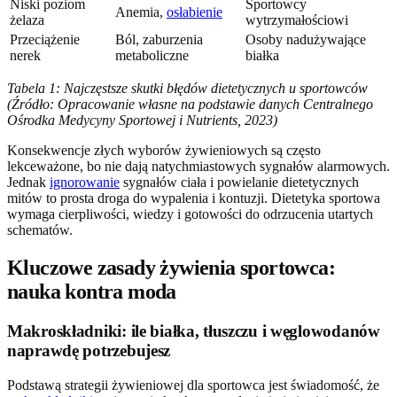
Niski poziom
Sportowcy
Anemia,
osłabienie
żelaza
wytrzymałościowi
Przeciążenie
Ból, zaburzenia
Osoby nadużywające
nerek
metaboliczne
białka
Tabela 1: Najczęstsze skutki błędów dietetycznych u sportowców
(Źródło: Opracowanie własne na podstawie danych Centralnego
Ośrodka Medycyny Sportowej i Nutrients, 2023)
Konsekwencje złych wyborów żywieniowych są często
lekceważone, bo nie dają natychmiastowych sygnałów alarmowych.
Jednak
ignorowanie
sygnałów ciała i powielanie dietetycznych
mitów to prosta droga do wypalenia i kontuzji. Dietetyka sportowa
wymaga cierpliwości, wiedzy i gotowości do odrzucenia utartych
schematów.
Kluczowe zasady żywienia sportowca:
nauka kontra moda
Makroskładniki: ile białka, tłuszczu i węglowodanów
naprawdę potrzebujesz
Podstawą strategii żywieniowej dla sportowca jest świadomość, że