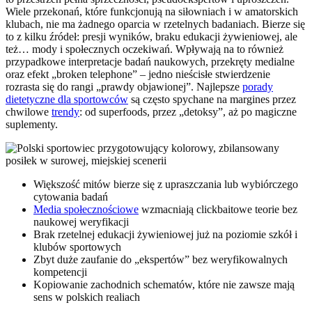
Wiele przekonań, które funkcjonują na siłowniach i w amatorskich
klubach, nie ma żadnego oparcia w rzetelnych badaniach. Bierze się
to z kilku źródeł: presji wyników, braku edukacji żywieniowej, ale
też… mody i społecznych oczekiwań. Wpływają na to również
przypadkowe interpretacje badań naukowych, przekręty medialne
oraz efekt „broken telephone” – jedno nieścisłe stwierdzenie
rozrasta się do rangi „prawdy objawionej”. Najlepsze
porady
dietetyczne dla sportowców
są często spychane na margines przez
chwilowe
trendy
: od superfoods, przez „detoksy”, aż po magiczne
suplementy.
Większość mitów bierze się z upraszczania lub wybiórczego
cytowania badań
Media społecznościowe
wzmacniają clickbaitowe teorie bez
naukowej weryfikacji
Brak rzetelnej edukacji żywieniowej już na poziomie szkół i
klubów sportowych
Zbyt duże zaufanie do „ekspertów” bez weryfikowalnych
kompetencji
Kopiowanie zachodnich schematów, które nie zawsze mają
sens w polskich realiach