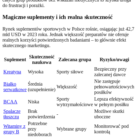
do frustracji i porażki.
Magiczne suplementy i ich realna skuteczność
Rynek suplementów sportowych w Polsce rośnie, osiągając już 42,7
mld USD w 2023 roku. Jednak większość preparatów nie oferuje
realnych korzyści potwierdzonych badaniami – to głównie efekt
skutecznego marketingu.
Skuteczność
Suplement
Zalecana grupa
Ryzyko/uwagi
naukowa
Bezpieczny przy
Kreatyna
Wysoka
Sporty siłowe
zalecanej dawce
Nie zastępuje
Białko
Średnia
Większość
pełnowartościowych
serwatkowe
(uzupełnienie)
posiłków
Sporty
Lepsza efektywność
BCAA
Niska
wytrzymałościowe
w pełnym posiłku
Spalacze
Brak
Możliwe skutki
-
tłuszczu
potwierdzenia
uboczne
Potrzebne
Witaminy z
Monitorować pod
przy
Wybrane grupy
grupy B
kontrolą
niedoborach