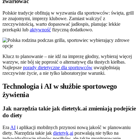
zwariować
Polskie tradycje obfitują w wyzwania dla sportowców: święta, grill
ze znajomymi, imprezy klubowe. Zamiast walczyć z
rzeczywistością, warto dopasować jadłospis, planując lekkie
przekąski lub
aktywność
fizyczną dodatkowo.
Klucz to planowanie – nie idź na imprezę głodny, wybieraj więcej
warzyw, nie bój się poprosić o alternatywę dla tłustych kiełbas.
Najlepsze
porady dietetyczne dla sportowców
uwzględniają
rzeczywiste życie, a nie tylko laboratoryjne warunki.
Technologia i AI w służbie sportowego
żywienia
Jak narzędzia takie jak dietetyk.ai zmieniają podejście
do diety
Era
AI
i aplikacji mobilnych przynosi nową jakość w planowaniu
diety. Narzędzia takie jak
dietetyk
.
ai
pozwalają nie tylko na
indywidualizację planów posiłków, ale także monitorowanie