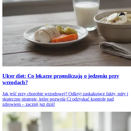
Ulcer diet: Co lekarze przemilczają o jedzeniu przy
wrzodach?
Jak jeść przy chorobie wrzodowej? Odkryj zaskakujące fakty, mity i
skuteczne strategie, które pozwolą Ci odzyskać kontrolę nad
zdrowiem – zacznij już dziś!