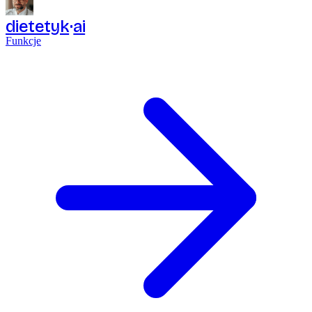
dietetyk
ai
Funkcje