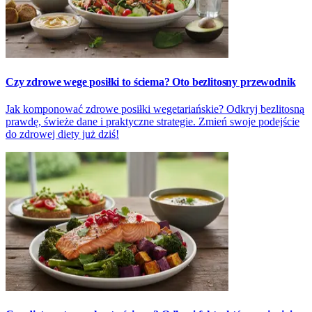
Czy zdrowe wege posiłki to ściema? Oto bezlitosny przewodnik
Jak komponować zdrowe posiłki wegetariańskie? Odkryj bezlitosną
prawdę, świeże dane i praktyczne strategie. Zmień swoje podejście
do zdrowej diety już dziś!