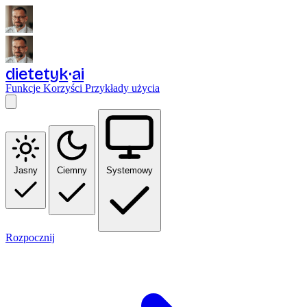
dietetyk
ai
Funkcje
Korzyści
Przykłady użycia
Jasny
Ciemny
Systemowy
Rozpocznij