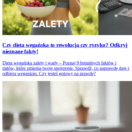
Czy dieta wegańska to rewolucja czy ryzyko? Odkryj
nieznane fakty!
Dieta wegańska zalety i wady – Poznaj 9 brutalnych faktów i
mitów, które zmienią twoje spojrzenie. Sprawdź, co naprawdę daje i
odbiera weganizm. Czy jesteś gotowy na prawdę?