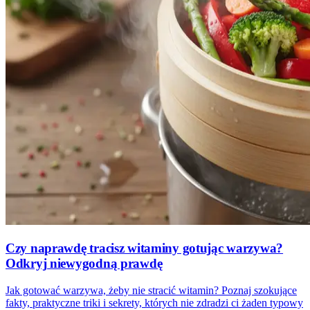
Czy naprawdę tracisz witaminy gotując warzywa?
Odkryj niewygodną prawdę
Jak gotować warzywa, żeby nie stracić witamin? Poznaj szokujące
fakty, praktyczne triki i sekrety, których nie zdradzi ci żaden typowy