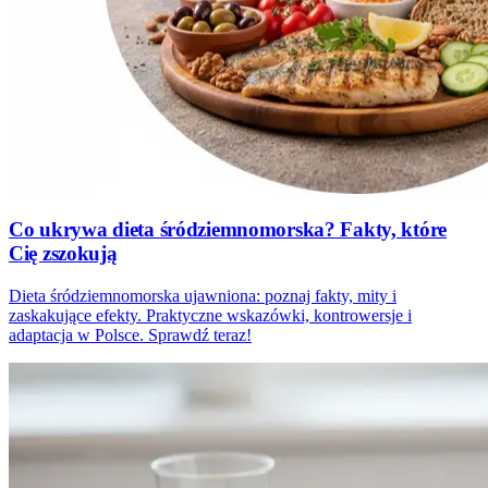
Co ukrywa dieta śródziemnomorska? Fakty, które
Cię zszokują
Dieta śródziemnomorska ujawniona: poznaj fakty, mity i
zaskakujące efekty. Praktyczne wskazówki, kontrowersje i
adaptacja w Polsce. Sprawdź teraz!