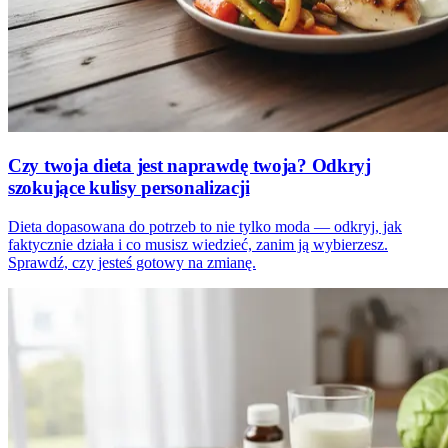
Czy twoja dieta jest naprawdę twoja? Odkryj
szokujące kulisy personalizacji
Dieta dopasowana do potrzeb to nie tylko moda — odkryj, jak
faktycznie działa i co musisz wiedzieć, zanim ją wybierzesz.
Sprawdź, czy jesteś gotowy na zmianę.