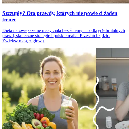
Szczupły? Oto prawdy, których nie powie ci żaden
trener
Dieta na zwiększenie masy ciała bez ściemy — odkryj 9 brutalnych
prawd, skuteczne strategie i polskie realia. Przestań błądzić.
Zwiększ masę z głową.