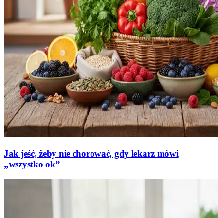
Jak jeść, żeby nie chorować, gdy lekarz mówi
„wszystko ok”