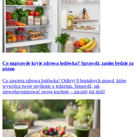
Co naprawdę kryje zdrowa lodówka? Sprawdź, zanim będzie za
późno
Co zawiera zdrowa lodówka? Odkryj 9 brutalnych prawd, które
wywrócą twoje myślenie o jedzeniu. Sprawdź, jak
zrewolucjonizować swoją kuchnię – zacznij już dziś!