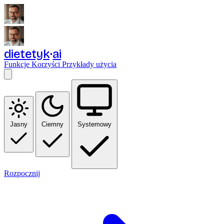
dietetyk
ai
Funkcje
Korzyści
Przykłady użycia
Jasny
Ciemny
Systemowy
Rozpocznij