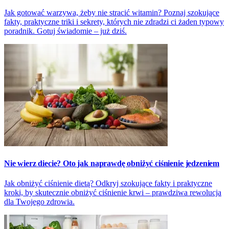
Jak gotować warzywa, żeby nie stracić witamin? Poznaj szokujące
fakty, praktyczne triki i sekrety, których nie zdradzi ci żaden typowy
poradnik. Gotuj świadomie – już dziś.
Nie wierz diecie? Oto jak naprawdę obniżyć ciśnienie jedzeniem
Jak obniżyć ciśnienie dietą? Odkryj szokujące fakty i praktyczne
kroki, by skutecznie obniżyć ciśnienie krwi – prawdziwa rewolucja
dla Twojego zdrowia.