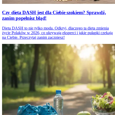
Czy dieta DASH jest dla Ciebie szokiem? Sprawdź,
zanim popełnisz błąd!
Dieta DASH to nie tylko moda. Odkryj, dlaczego ta dieta zmienia
życie Polaków w 2026, co ukrywają eksperci i jakie pułapki czekają
na Ciebie. Przeczytaj zanim zaczniesz!