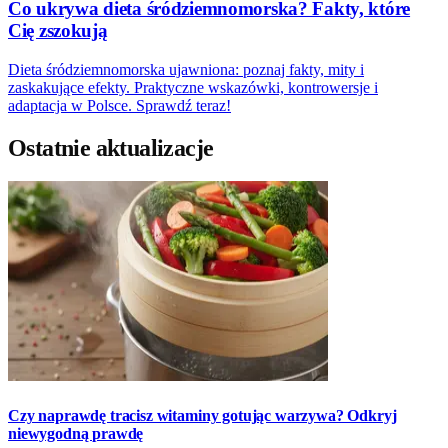
Co ukrywa dieta śródziemnomorska? Fakty, które
Cię zszokują
Dieta śródziemnomorska ujawniona: poznaj fakty, mity i
zaskakujące efekty. Praktyczne wskazówki, kontrowersje i
adaptacja w Polsce. Sprawdź teraz!
Ostatnie aktualizacje
Czy naprawdę tracisz witaminy gotując warzywa? Odkryj
niewygodną prawdę