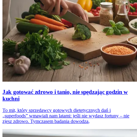
Jak gotować zdrowo i tanio, nie spędzając godzin w
kuchni
To mit, który sprzedawcy gotowych dietetycznych dań i
„superfoods” wmawiali nam latami: jeśli nie wydasz fortuny – nie
zjesz zdrowo. Tymczasem badania dowodzą,