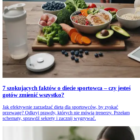
7 szokujących faktów o diecie sportowca – czy jesteś
gotów zmienić wszystko?
Jak efektywnie zarządzać dietą dla sportowców, by zyskać
przewagę? Odkryj prawdy, których nie mówią trenerzy. Przełam
schematy, sprawdź sekrety i zacznij wygrywać.