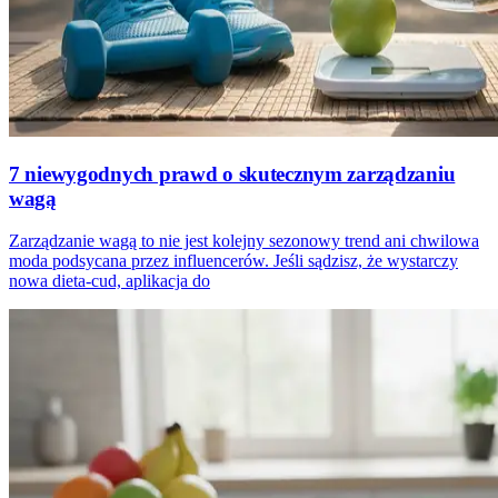
7 niewygodnych prawd o skutecznym zarządzaniu
wagą
Zarządzanie wagą to nie jest kolejny sezonowy trend ani chwilowa
moda podsycana przez influencerów. Jeśli sądzisz, że wystarczy
nowa dieta-cud, aplikacja do