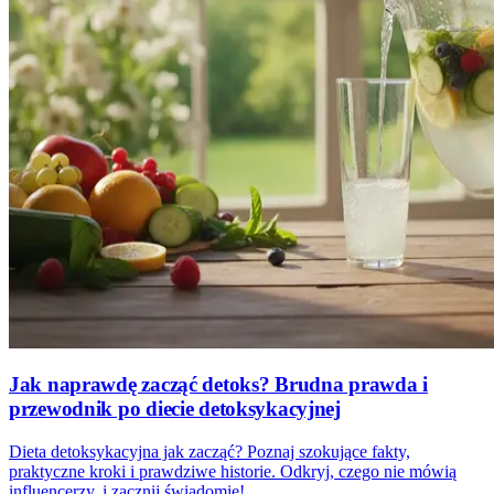
Jak naprawdę zacząć detoks? Brudna prawda i
przewodnik po diecie detoksykacyjnej
Dieta detoksykacyjna jak zacząć? Poznaj szokujące fakty,
praktyczne kroki i prawdziwe historie. Odkryj, czego nie mówią
influencerzy, i zacznij świadomie!