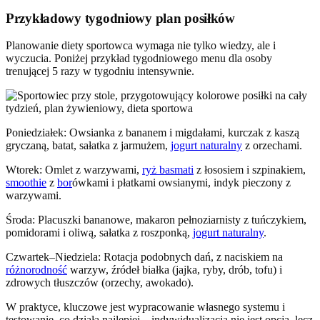
Przykładowy tygodniowy plan posiłków
Planowanie diety sportowca wymaga nie tylko wiedzy, ale i
wyczucia. Poniżej przykład tygodniowego menu dla osoby
trenującej 5 razy w tygodniu intensywnie.
Poniedziałek: Owsianka z bananem i migdałami, kurczak z kaszą
gryczaną, batat, sałatka z jarmużem,
jogurt naturalny
z orzechami.
Wtorek: Omlet z warzywami,
ryż basmati
z łososiem i szpinakiem,
smoothie
z
bor
ówkami i płatkami owsianymi, indyk pieczony z
warzywami.
Środa: Placuszki bananowe, makaron pełnoziarnisty z tuńczykiem,
pomidorami i oliwą, sałatka z roszponką,
jogurt naturalny
.
Czwartek–Niedziela: Rotacja podobnych dań, z naciskiem na
różnorodność
warzyw, źródeł białka (jajka, ryby, drób, tofu) i
zdrowych tłuszczów (orzechy, awokado).
W praktyce, kluczowe jest wypracowanie własnego systemu i
testowanie, co działa najlepiej – indywidualizacja nie jest opcją, lecz