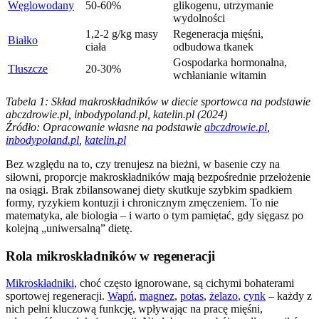
Węglowodany
50-60%
glikogenu, utrzymanie
wydolności
1,2-2 g/kg masy
Regeneracja mięśni,
Białko
ciała
odbudowa tkanek
Gospodarka hormonalna,
Tłuszcze
20-30%
wchłanianie witamin
Tabela 1: Skład makroskładników w diecie sportowca na podstawie
abczdrowie.pl, inbodypoland.pl, katelin.pl (2024)
Źródło: Opracowanie własne na podstawie
abczdrowie.pl
,
inbodypoland.pl
,
katelin.pl
Bez względu na to, czy trenujesz na bieżni, w basenie czy na
siłowni, proporcje makroskładników mają bezpośrednie przełożenie
na osiągi. Brak zbilansowanej diety skutkuje szybkim spadkiem
formy, ryzykiem kontuzji i chronicznym zmęczeniem. To nie
matematyka, ale biologia – i warto o tym pamiętać, gdy sięgasz po
kolejną „uniwersalną” dietę.
Rola mikroskładników w regeneracji
Mikroskładniki
, choć często ignorowane, są cichymi bohaterami
sportowej regeneracji.
Wapń
,
magnez
,
potas
,
żelazo
,
cynk
– każdy z
nich pełni kluczową funkcję, wpływając na pracę mięśni,