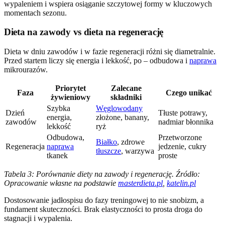
wypaleniem i wspiera osiąganie szczytowej formy w kluczowych
momentach sezonu.
Dieta na zawody vs dieta na regenerację
Dieta w dniu zawodów i w fazie regeneracji różni się diametralnie.
Przed startem liczy się energia i lekkość, po – odbudowa i
naprawa
mikrourazów.
Priorytet
Zalecane
Faza
Czego unikać
żywieniowy
składniki
Szybka
Węglowodany
Dzień
Tłuste potrawy,
energia,
złożone, banany,
zawodów
nadmiar błonnika
lekkość
ryż
Odbudowa,
Przetworzone
Białko
, zdrowe
Regeneracja
naprawa
jedzenie, cukry
tłuszcze
, warzywa
tkanek
proste
Tabela 3: Porównanie diety na zawody i regenerację. Źródło:
Opracowanie własne na podstawie
masterdieta.pl
,
katelin.pl
Dostosowanie jadłospisu do fazy treningowej to nie snobizm, a
fundament skuteczności. Brak elastyczności to prosta droga do
stagnacji i wypalenia.