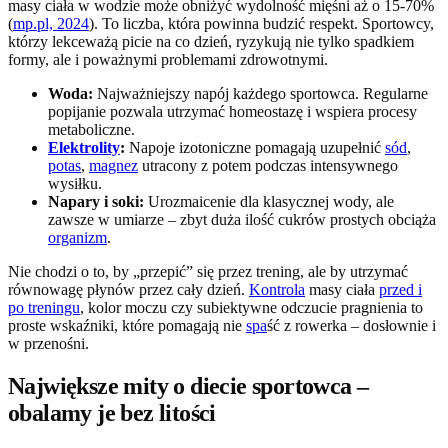
masy ciała w wodzie może obniżyć wydolność mięśni aż o 15-70%
(
mp.pl, 2024
). To liczba, która powinna budzić respekt. Sportowcy,
którzy lekceważą picie na co dzień, ryzykują nie tylko spadkiem
formy, ale i poważnymi problemami zdrowotnymi.
Woda:
Najważniejszy napój każdego sportowca. Regularne
popijanie pozwala utrzymać homeostazę i wspiera procesy
metaboliczne.
Elektrolity
:
Napoje izotoniczne pomagają uzupełnić
sód
,
potas
,
magnez
utracony z potem podczas intensywnego
wysiłku.
Napary i soki:
Urozmaicenie dla klasycznej wody, ale
zawsze w umiarze – zbyt duża ilość cukrów prostych obciąża
organizm
.
Nie chodzi o to, by „przepić” się przez trening, ale by utrzymać
równowagę płynów przez cały dzień.
Kontrola
masy ciała
przed i
po treningu
, kolor moczu czy subiektywne odczucie pragnienia to
proste wskaźniki, które pomagają nie
spa
ść z rowerka – dosłownie i
w przenośni.
Największe mity o diecie sportowca –
obalamy je bez litości