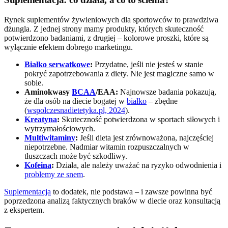
Rynek suplementów żywieniowych dla sportowców to prawdziwa
dżungla. Z jednej strony mamy produkty, których skuteczność
potwierdzono badaniami, z drugiej – kolorowe proszki, które są
wyłącznie efektem dobrego marketingu.
Białko serwatkowe
:
Przydatne, jeśli nie jesteś w stanie
pokryć zapotrzebowania z diety. Nie jest magiczne samo w
sobie.
Aminokwasy
BCAA
/EAA:
Najnowsze badania pokazują,
że dla osób na diecie bogatej w
białko
– zbędne
(
wspolczesnadietetyka.pl, 2024
).
Kreatyna
:
Skuteczność potwierdzona w sportach siłowych i
wytrzymałościowych.
Multiwitaminy
:
Jeśli dieta jest zrównoważona, najczęściej
niepotrzebne. Nadmiar witamin rozpuszczalnych w
tłuszczach może być szkodliwy.
Kofeina
:
Działa, ale należy uważać na ryzyko odwodnienia i
problemy ze snem
.
Suplementacja
to dodatek, nie podstawa – i zawsze powinna być
poprzedzona analizą faktycznych braków w diecie oraz konsultacją
z ekspertem.