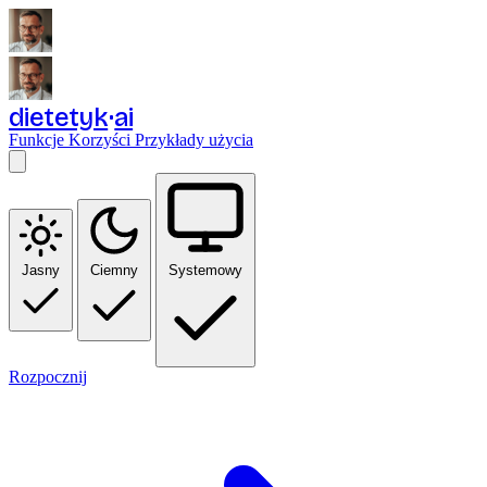
dietetyk
ai
Funkcje
Korzyści
Przykłady użycia
Jasny
Ciemny
Systemowy
Rozpocznij