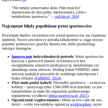
"Nie istnieje uniwersalna dieta. Plan musi być
dopasowany do dyscypliny, intensywności, celów i
metabolizmu sportowca." —
pid.edu.pl, 2024
Najczęstsze błędy popełniane przez sportowców
Powielanie błędów żywieniowych wśród sportowców ma znamiona
epidemii. Nawet zawodowcy potrafią kilkukrotnie w ciągu sezonu
popełnić podstawowe grzechy dietetyczne, które przekreślają
miesiące treningów.
Ignorowanie
indywidualnych potrzeb:
Wielu sportowców
korzysta z gotowych planów żywieniowych bez
uwzględnienia własnych predyspozycji, metabolizmu czy
aktualnego stanu zdrowia. Według badań FitMIND, takie
sztywne podejście prowadzi do szybkiego zniechęcenia i
braku efektów (
FitMIND, 2024
).
Zbyt mała podaż kalorii:
Nierzadko sportowcy – zwłaszcza
kobiety – spożywają tylko 1500-2000 kcal dziennie, co jest
katastrofalnie za mało dla organizmu poddawanego
regularnemu wysiłkowi (
dieta-sportowca.pl, 2021
).
Ograniczanie węglowodanów:
Moda na low-carb nie zna
litości – wielu zawodników ogranicza
węglowodany
, przez