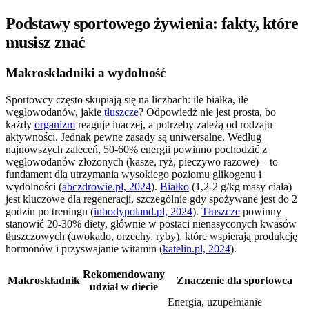
Podstawy sportowego żywienia: fakty, które
musisz znać
Makroskładniki a wydolność
Sportowcy często skupiają się na liczbach: ile białka, ile
węglowodanów, jakie
tłuszcze
? Odpowiedź nie jest prosta, bo
każdy
organizm
reaguje inaczej, a potrzeby zależą od rodzaju
aktywności. Jednak pewne zasady są uniwersalne. Według
najnowszych zaleceń, 50-60% energii powinno pochodzić z
węglowodanów złożonych (kasze, ryż, pieczywo razowe) – to
fundament dla utrzymania wysokiego poziomu glikogenu i
wydolności (
abczdrowie.pl, 2024
).
Białko
(1,2-2 g/kg masy ciała)
jest kluczowe dla regeneracji, szczególnie gdy spożywane jest do 2
godzin po treningu (
inbodypoland.pl, 2024
).
Tłuszcze
powinny
stanowić 20-30% diety, głównie w postaci nienasyconych kwasów
tłuszczowych (awokado, orzechy, ryby), które wspierają produkcję
hormonów i przyswajanie witamin (
katelin.pl, 2024
).
Rekomendowany
Makroskładnik
Znaczenie dla sportowca
udział w diecie
Energia, uzupełnianie