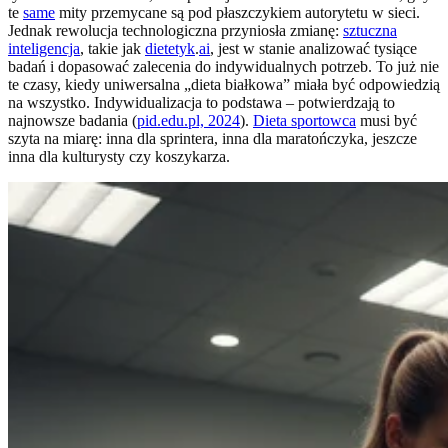
te
same
mity przemycane są pod płaszczykiem autorytetu w sieci.
Jednak rewolucja technologiczna przyniosła zmianę:
sztuczna
inteligencja
, takie jak
dietetyk
.
ai
, jest w stanie analizować tysiące
badań i dopasować zalecenia do indywidualnych potrzeb. To już nie
te czasy, kiedy uniwersalna „dieta białkowa” miała być odpowiedzią
na wszystko. Indywidualizacja to podstawa – potwierdzają to
najnowsze badania (
pid.edu.pl, 2024
).
Dieta sportowca
musi być
szyta na miarę: inna dla sprintera, inna dla maratończyka, jeszcze
inna dla kulturysty czy koszykarza.