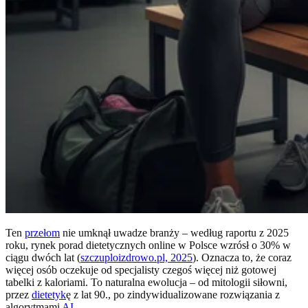
Ten
przełom
nie umknął uwadze branży – według raportu z 2025
roku, rynek porad dietetycznych online w Polsce wzrósł o 30% w
ciągu dwóch lat (
szczuploizdrowo.pl, 2025
). Oznacza to, że coraz
więcej osób oczekuje od specjalisty czegoś więcej niż gotowej
tabelki z kaloriami. To naturalna ewolucja – od mitologii siłowni,
przez
dietetyk
ę z lat 90., po zindywidualizowane rozwiązania z
algorytmami
AI
.