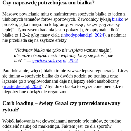
Czy naprawdę potrzebujesz ton białka?
Masowe powielanie mitu o nadmiernym spożyciu białka to jeden z
ulubionych tematów forów sportowych. Zawodnicy łykają
białko
w
proszku, jajka i mięso na kilogramy, wierząc, że „więcej znaczy
lepiej”. Tymczasem badania jasno pokazują, że optymalna ilość
białka to 1,2–2 g/kg masy ciała (
inbodypoland.pl, 2024
), a nadmiar
nie przekłada się na szybsze efekty.
"Nadmiar białka nie tylko nie wspiera wzrostu mięśni,
ale może obciążać nerki i wątrobę. Liczy się jakość, nie
ilość." —
sportowesukcesy.pl, 2024
Paradoksalnie, więcej białka to nie zawsze lepsza regeneracja. Liczy
się timing – spożycie białka do dwóch godzin po treningu oraz
łączenie go z węglowodanami daje najlepszy efekt anaboliczny
(
masterdieta.pl, 2024
). Zbyt dużo białka to wyrzucone pieniądze i
niepotrzebne obciążenie organizmu.
Carb loading – święty Graal czy przereklamowany
rytuał?
Wokół ładowania węglowodanami narosło tyle mitów, że trudno
oddzielić naukę od marketingu. Faktem jest, że dla sportów