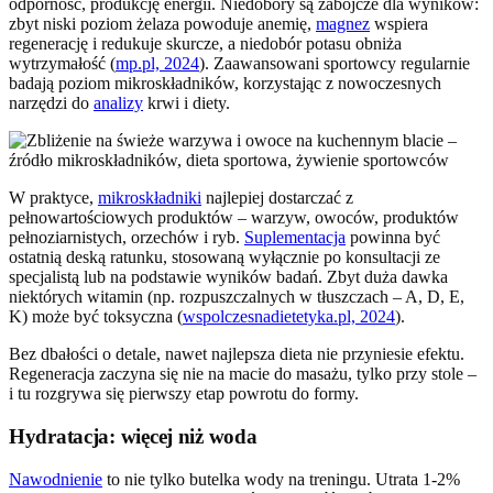
odporność, produkcję energii. Niedobory są zabójcze dla wyników:
zbyt niski poziom żelaza powoduje anemię,
magnez
wspiera
regenerację i redukuje skurcze, a niedobór potasu obniża
wytrzymałość (
mp.pl, 2024
). Zaawansowani sportowcy regularnie
badają poziom mikroskładników, korzystając z nowoczesnych
narzędzi do
analizy
krwi i diety.
W praktyce,
mikroskładniki
najlepiej dostarczać z
pełnowartościowych produktów – warzyw, owoców, produktów
pełnoziarnistych, orzechów i ryb.
Suplementacja
powinna być
ostatnią deską ratunku, stosowaną wyłącznie po konsultacji ze
specjalistą lub na podstawie wyników badań. Zbyt duża dawka
niektórych witamin (np. rozpuszczalnych w tłuszczach – A, D, E,
K) może być toksyczna (
wspolczesnadietetyka.pl, 2024
).
Bez dbałości o detale, nawet najlepsza dieta nie przyniesie efektu.
Regeneracja zaczyna się nie na macie do masażu, tylko przy stole –
i tu rozgrywa się pierwszy etap powrotu do formy.
Hydratacja: więcej niż woda
Nawodnienie
to nie tylko butelka wody na treningu. Utrata 1-2%