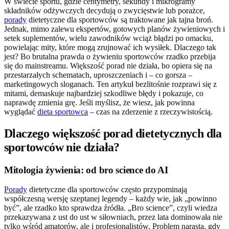
W świecie sportu, gdzie centymetry, sekundy i mikrogramy
składników odżywczych decydują o zwycięstwie lub porażce,
porady
dietetyczne dla sportowców są traktowane jak tajna broń.
Jednak, mimo zalewu ekspertów, gotowych planów żywieniowych i
setek suplementów, wielu zawodników wciąż błądzi po omacku,
powielając mity, które mogą zrujnować ich wysiłek. Dlaczego tak
jest? Bo brutalna prawda o żywieniu sportowców rzadko przebija
się do mainstreamu. Większość porad nie działa, bo opiera się na
przestarzałych schematach, uproszczeniach i – co gorsza –
marketingowych sloganach. Ten artykuł bezlitośnie rozprawi się z
mitami, demaskuje najbardziej szkodliwe błędy i pokazuje, co
naprawdę zmienia grę. Jeśli myślisz, że wiesz, jak powinna
wyglądać
dieta sportowca
– czas na zderzenie z rzeczywistością.
Dlaczego większość porad dietetycznych dla
sportowców nie działa?
Mitologia żywienia: od bro science do AI
Porady
dietetyczne dla sportowców często przypominają
współczesną wersję szeptanej legendy – każdy wie, jak „powinno
być”, ale rzadko kto sprawdza źródła. „Bro science”, czyli wiedza
przekazywana z ust do ust w siłowniach, przez lata dominowała nie
tylko wśród amatorów, ale i profesjonalistów. Problem narasta, gdy