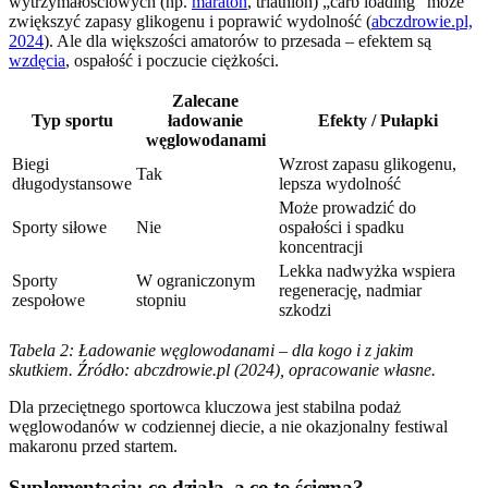
wytrzymałościowych (np.
maraton
, triathlon) „carb loading” może
zwiększyć zapasy glikogenu i poprawić wydolność (
abczdrowie.pl,
2024
). Ale dla większości amatorów to przesada – efektem są
wzdęcia
, ospałość i poczucie ciężkości.
Zalecane
Typ sportu
ładowanie
Efekty / Pułapki
węglowodanami
Biegi
Wzrost zapasu glikogenu,
Tak
długodystansowe
lepsza wydolność
Może prowadzić do
Sporty siłowe
Nie
ospałości i spadku
koncentracji
Lekka nadwyżka wspiera
Sporty
W ograniczonym
regenerację, nadmiar
zespołowe
stopniu
szkodzi
Tabela 2: Ładowanie węglowodanami – dla kogo i z jakim
skutkiem. Źródło: abczdrowie.pl (2024), opracowanie własne.
Dla przeciętnego sportowca kluczowa jest stabilna podaż
węglowodanów w codziennej diecie, a nie okazjonalny festiwal
makaronu przed startem.
Suplementacja: co działa, a co to ściema?