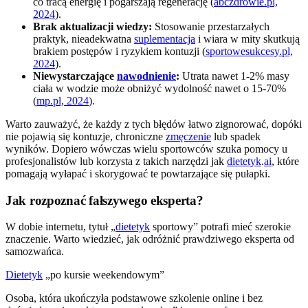
co tracą energię i pogarszają regenerację (
abczdrowie.pl,
2024
).
Brak aktualizacji wiedzy:
Stosowanie przestarzałych
praktyk, nieadekwatna
suplementacja
i wiara w mity skutkują
brakiem postępów i ryzykiem kontuzji (
sportowesukcesy.pl,
2024
).
Niewystarczające
nawodnienie
:
Utrata nawet 1-2% masy
ciała w wodzie może obniżyć wydolność nawet o 15-70%
(
mp.pl, 2024
).
Warto zauważyć, że każdy z tych błędów łatwo zignorować, dopóki
nie pojawią się kontuzje, chroniczne
zmęczenie
lub spadek
wyników. Dopiero wówczas wielu sportowców szuka pomocy u
profesjonalistów lub korzysta z takich narzędzi jak
dietetyk
.
ai
, które
pomagają wyłapać i skorygować te powtarzające się pułapki.
Jak rozpoznać fałszywego eksperta?
W dobie internetu, tytuł „
dietetyk
sportowy” potrafi mieć szerokie
znaczenie. Warto wiedzieć, jak odróżnić prawdziwego eksperta od
samozwańca.
Dietetyk
„po kursie weekendowym”
Osoba, która ukończyła podstawowe szkolenie online i bez