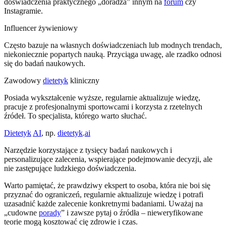
doświadczenia praktycznego „doradza” innym na
forum
czy
Instagramie.
Influencer żywieniowy
Często bazuje na własnych doświadczeniach lub modnych trendach,
niekoniecznie popartych nauką. Przyciąga uwagę, ale rzadko odnosi
się do badań naukowych.
Zawodowy
dietetyk
kliniczny
Posiada wykształcenie wyższe, regularnie aktualizuje wiedzę,
pracuje z profesjonalnymi sportowcami i korzysta z rzetelnych
źródeł. To specjalista, którego warto słuchać.
Dietetyk
AI
, np.
dietetyk
.
ai
Narzędzie korzystające z tysięcy badań naukowych i
personalizujące zalecenia, wspierające podejmowanie decyzji, ale
nie zastępujące ludzkiego doświadczenia.
Warto pamiętać, że prawdziwy ekspert to osoba, która nie boi się
przyznać do ograniczeń, regularnie aktualizuje wiedzę i potrafi
uzasadnić każde zalecenie konkretnymi badaniami. Uważaj na
„cudowne
porady
” i zawsze pytaj o źródła – nieweryfikowane
teorie mogą kosztować cię zdrowie i czas.