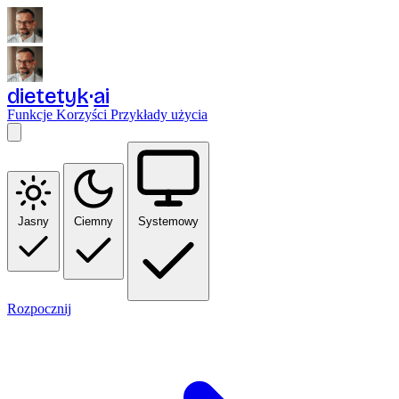
dietetyk
ai
Funkcje
Korzyści
Przykłady użycia
Jasny
Ciemny
Systemowy
Rozpocznij