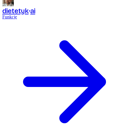
dietetyk
ai
Funkcje