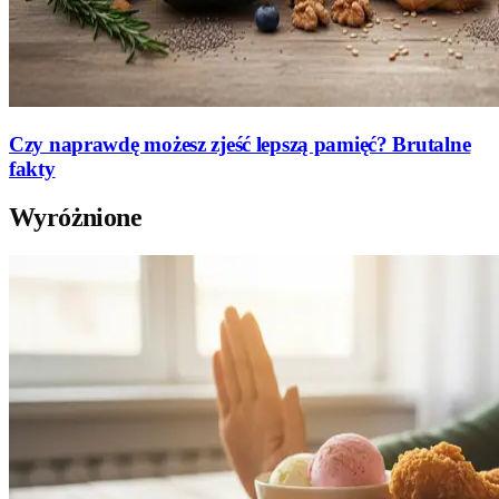
Czy naprawdę możesz zjeść lepszą pamięć? Brutalne
fakty
Wyróżnione