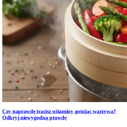
Czy naprawdę tracisz witaminy gotując warzywa?
Odkryj niewygodną prawdę