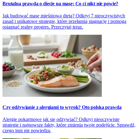
Brutalna prawda o diecie na masę: Co ci nikt nie powie?
Jak budować masę mięśniową dietą? Odkryj 7 nieoczywistych
zasad i unikatowe strategie, które przełamią stagnację i pomogą
osiągnąć realny progres. Przeczytaj teraz.
Czy odżywianie z alergiami to wyrok? Oto polska prawda
Alergie pokarmowe jak się odżywiać? Odkryj nieoczywiste
strategie i najnowsze fakty, które zmienią twoje podejście. Sprawdź,
czego inni nie powiedzą.