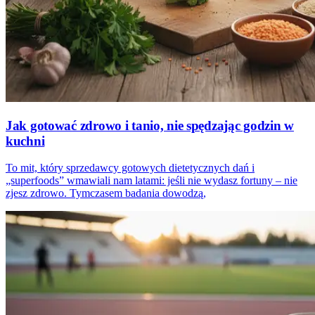
Jak gotować zdrowo i tanio, nie spędzając godzin w
kuchni
To mit, który sprzedawcy gotowych dietetycznych dań i
„superfoods” wmawiali nam latami: jeśli nie wydasz fortuny – nie
zjesz zdrowo. Tymczasem badania dowodzą,