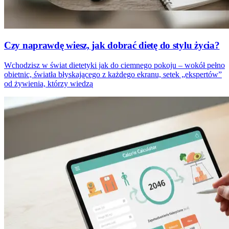
Czy naprawdę wiesz, jak dobrać dietę do stylu życia?
Wchodzisz w świat dietetyki jak do ciemnego pokoju – wokół pełno
obietnic, światła błyskającego z każdego ekranu, setek „ekspertów”
od żywienia, którzy wiedzą