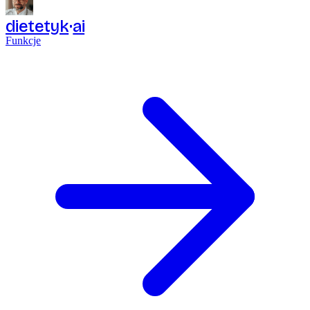
dietetyk
ai
Funkcje