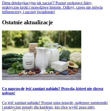
Dieta detoksykacyjna jak zacząć? Poznaj szokujące fakty,
praktyczne kroki i prawdziwe historie. Odkryj, czego nie mówią
influencerzy, i zacznij świadomie!
Ostatnie aktualizacje
Co naprawdę jeść zamiast nabiału? Prawda, której nie chcesz
usłyszeć
Co jeść zamiast nabiału? Poznaj ostrą prawdę, najlepsze zamienniki
i praktyczne porady dla każdego, kto chce wyjść poza mity.