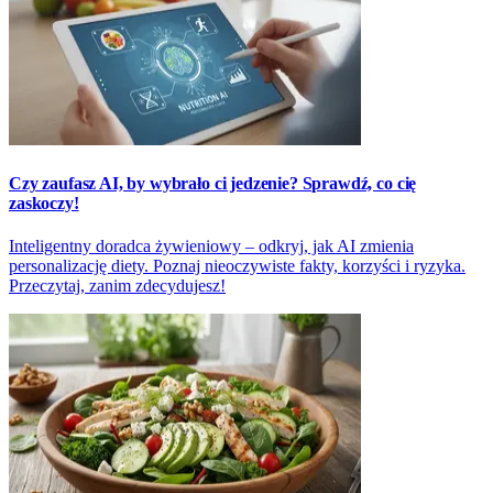
Czy zaufasz AI, by wybrało ci jedzenie? Sprawdź, co cię
zaskoczy!
Inteligentny doradca żywieniowy – odkryj, jak AI zmienia
personalizację diety. Poznaj nieoczywiste fakty, korzyści i ryzyka.
Przeczytaj, zanim zdecydujesz!