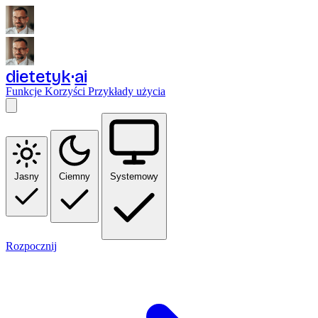
dietetyk
ai
Funkcje
Korzyści
Przykłady użycia
Jasny
Ciemny
Systemowy
Rozpocznij