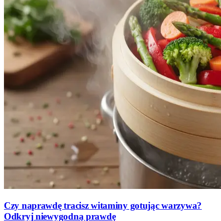
Czy naprawdę tracisz witaminy gotując warzywa?
Odkryj niewygodną prawdę