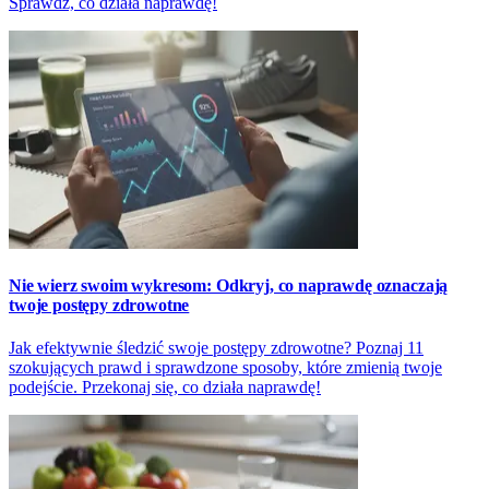
Sprawdź, co działa naprawdę!
Nie wierz swoim wykresom: Odkryj, co naprawdę oznaczają
twoje postępy zdrowotne
Jak efektywnie śledzić swoje postępy zdrowotne? Poznaj 11
szokujących prawd i sprawdzone sposoby, które zmienią twoje
podejście. Przekonaj się, co działa naprawdę!